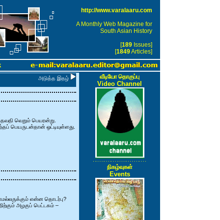
http://www.varalaaru.com
A Monthly Web Magazine for
South Asian History
[
189
Issues]
[
1849
Articles]
k
வீடியோ தொகுப்பு
அடுத்த இதழ்
Video Channel
னிதவதி வெறும் பெயரன்று.
தப் பெயருடன்தான் ஒட்டியுள்ளது.
நிகழ்வுகள்
Events
மல்லருக்கும் என்ன தொடர்பு?
்கும் அழகுப் பெட்டகம் –