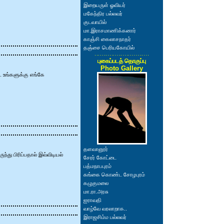
இறையருள் ஓவியர்
மகேந்திர பல்லவர்
குடவாயில்
மா.இராசமாணிக்கனார்
காஞ்சி கைலாசநாதர்
தஞ்சை பெரியகோயில்
புகைப்படத் தொகுப்பு
Photo Gallery
 உங்களுக்கு எங்கே
தளவானூர்
ுந்து பிரிப்பதால் இவ்விடியல்
சேரர் கோட்டை
பத்மநாபபுரம்
கங்கை கொண்ட சோழபுரம்
கழுகுமலை
மா.ரா.அரசு
ஐராவதி
வாழ்வே வரலாறாக..
இராஜசிம்ம பல்லவர்