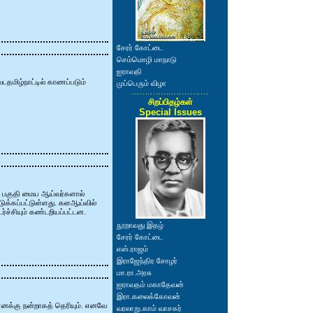
சேரர் கோட்டை
செம்மொழி மாநாடு
ஐராவதி
தமிழ்நாட்டில் காணப்படும்
முப்பெரும் விழா
சிறப்பிதழ்கள்
Special Issues
ிய பகுதி மைய ஆய்வர்களால்
ெடுக்கப்பட்டுள்ளது. களஆய்வில்
ச்சியும் கண்டறியப்பட்டன.
நூறாவது இதழ்
சேரர் கோட்டை
எஸ்.ராஜம்
இராஜேந்திர சோழர்
மா.ரா.அரசு
ஐராவதம் மகாதேவன்
இரா.கலைக்கோவன்
னக்கு நன்றாகத் தெரியும். எனவே
வரலாறு.காம் வாசகர்