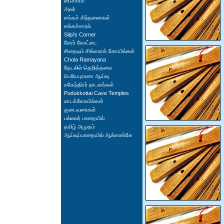
பைசாசம்
அவர்
சங்கச் சிந்தனைகள்
சங்கச்சாரல்
Silpi's Corner
சேரர் கோட்டை
சிதையும் சிங்காரக் கோயில்கள்
Chola Ramayana
தேடலில் தெறித்தவை
பெரியபுராண ஆய்வு
மகேந்திரர் நாடகங்கள்
Pudukkottai Cave Temples
மாடக்கோயில்கள்
குடைவரைகள்
பல்லவர் பாதையில்
தமிழ் அமுதம்
ஆய்வுப்பாதையில் ஆங்காங்கே