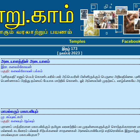
Temples
Faceboo
இதழ் 173
[ நவம்பர் 2023 ]
அடையாளத்தின் அடையாளம்
இரா. கலைக்கோவன்
பகுதி:
கலைக்கோவன் பக்கம்
'புனிதவதி' எனும் பெயர் கொண்டவரில் பலர் அப்பெயரின் பின்னிருக்கும் பெருமை அறிவதில்லை. பு
பெண்ணாகப் பிறந்து தம்மைப் பேயாக மாற்றிக் கொண்ட ஓர் அம்மையின் முதற்கட்ட வாழ்க்கையே அந்
மாமல்லரும் மகாபலியும்
மு. சுப்புலட்சுமி
பகுதி:
கலையும் ஆய்வும்
புராணப் பாத்திரமான மகாபலிக்கும் தமிழக வரலாற்றில் பல முதன்மைகளுக்குச் சொந்தக்காரரான மா
மல்லைக் கடலோரம் பல்லவர் சிற்பக்கலைச் சாதனைகள் அலையொலியோடு எதிரொலிக்க இறுமாந்து நிற
மாமல்லபுரமா மகாபலிபுரமா?