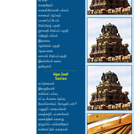
சுடச்சுட
கதைநேரம்
கலைக்கோவன் பக்கம்
கலையும் ஆய்வும்
பயணப்பட்டோம்
சிறப்பிதழ் பகுதி
ஐராவதி சிறப்புப் பகுதி
அறிஞர் பக்கம்
இதரவை
ஆங்கிலப் பகுதி
ஆலாபனை
வாசகர் சிறப்புப்பகுதி
இலக்கியச் சுவை
நூல்முகம்
தொடர்கள்
Series
கட்டுரைகள்
இராஜகேசரி
கல்வெட்டாய்வு
கட்டிடக்கலை ஆய்வு
கோச்செங்கட் சோழன் யார்?
பழுவூர்ப் புதையல்கள்
வலஞ்சுழிப் பயணங்கள்
வரலாற்றின் வரலாறு
திரும்பிப் பார்க்கிறோம்
கல்வெட்டுக் கதைகள்