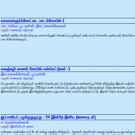
எலவானசூர்க்கோட்டை மாடக்கோயில்-1
அர. அகிலா, மு. நளினி, இரா. கலைக்கோவன்
பகுதி:
கலையும் ஆய்வும்
ஊரின் நடுவே பெரியதொரு வளாகத்துள் சிறைப்பட்டிருக்கும் ஊர்பாகம் கொண்டருளியவர் கோயில் வட
மாடக்கோயிலாகும்.
வலஞ்சுழி வாணர் கோயில் கல்வெட்டுகள் -1
இரா.கலைக்கோவன், மு.நளினி
பகுதி:
கலையும் ஆய்வும்
பெருமண்டபக் கிழக்குச் சுவரின் தென்புறம் அடர்த்தியான சுண்ணப்பூச்சின் கீழிருந்த இதன் எஞ்ச
படியெடுக்கப்பட்டுள்ளது. 235ஆம் எண் கல்வெட்டு, முற்பகுதியும் பிற்பகுதியும் அற்ற நிலையில் படிய
இக்கல்வெட்டு முதல் இராஜேந்திரருடையது என அடையாளப்படுத்தப்பட்டு, இதன் தொடக்கமும் தொடர்
ஜப்பானியப் பழங்குறுநூறு - 54 (இன்றே இனிய நினைவுடன்)
ச. கமலக்கண்ணன்
பகுதி:
இலக்கியச் சுவை
என்னை மறக்கவே மாட்டேன் என்று உறுதியளித்தாய். ஆனால் ஆண்கள் மனது மாறக்கூடியது என்று எ