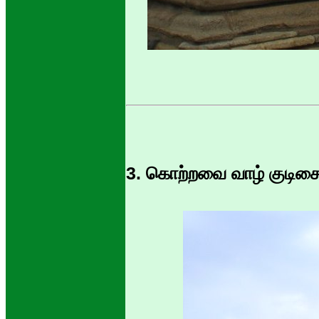
3. கொற்றவை வாழ் குடிச