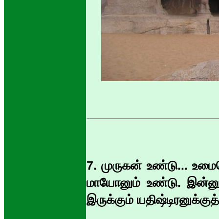
7. முருகன் உண்டு... உமை
மாயோனும் உண்டு. இன்னும
இருக்கும் யதிஷ்டிரனுக்கு