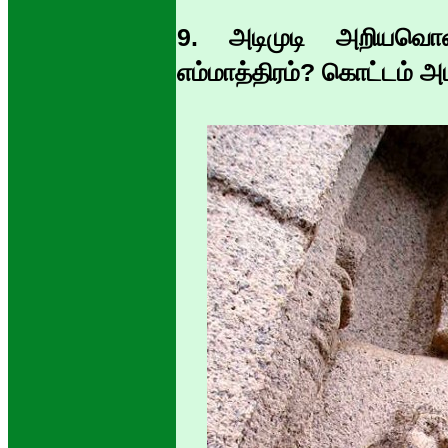
9. அடிமுடி அறியவொண
எம்மாத்திரம்? கொட்டம் அ