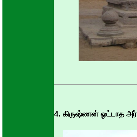
4. கிருஷ்ணன் ஓட்டாத அர