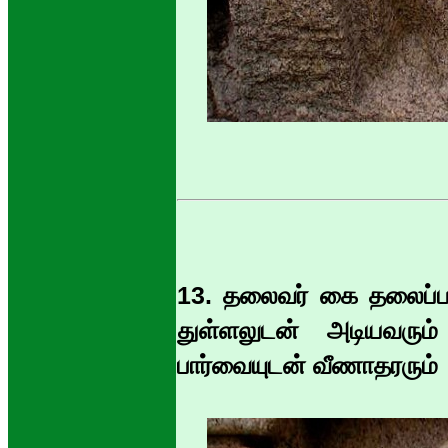
13. தலைவர் கை தலைப்பட்ட 
துள்ளலுடன் அடியவரும்
பார்வையுடன் வீணாதரரும்