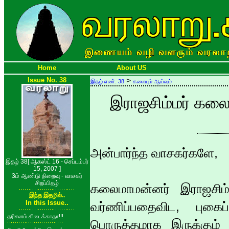
Home
About US
Issue No. 38
>
இதழ் எண். 38
கலையும் ஆய்வும்
இராஜசிம்மர் கலைப
அன்பார்ந்த வாசகர்களே,
இதழ் 38[ ஆகஸ்ட் 16 - செப்டம்பர்
15, 2007 ]
3ம் ஆண்டு நிறைவு - வாசகர்
சிறப்பிதழ்
கலைமாமன்னர் இராஜசிம்
இந்த இதழில்..
In this Issue..
வர்ணிப்பதைவிட, புகைப
தரிசனம் கிடைக்காதா!!!
பொருத்தமாக இருக்கும்