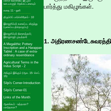
பிராமி தோன்றிய இடமும்
உடையாளூர் அறக்கட்டளையும்
பார்த்து மகிழுங்கள்.
கதை 11 - ஒளி
திரும்பிப் பார்க்கிறோம் - 10
இராஜசிம்மர் கலைப்பட விருந்து
(புகைப்படத்தொகுப்பு)
இராஜசிம்மர் நினைத்தார்;
இராஜராஜர் முடித்தார்
1. அதிரணசண்டேசுவரத்தின
A Megalithic Pottery
Inscription and a Harappan
Tablet : A case of extra-
ordinary resemblance
Agricultural Terms in the
Indus Script - 2
அங்கும் இங்கும் (ஆக. 15- செப்.
15)
Silpi's Corner-Introduction
Silpi's Corner-01
Links of the Month
ஆனங்கூர் - உத்தமரா?
பராந்தகரா?