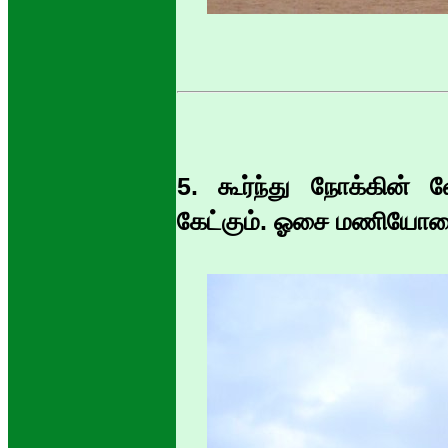
5. கூர்ந்து நோக்கின் வ
கேட்கும். ஓசை மணியோ