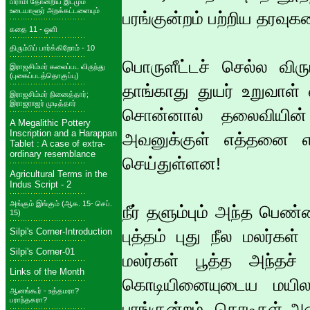
பிராமி தோன்றிய இடமும்
உடையாளூர் அறக்கட்டளையும்
பரங்குன்றம் பற்றிய தரவுக
கதை 11 - ஒளி
திரும்பிப் பார்க்கிறோம் - 10
பொருளீட்டச் செல்ல வி
இராஜசிம்மர் கலைப்பட விருந்து
(புகைப்படத்தொகுப்பு)
தாங்காது துயர் உறுவாள் 
இராஜசிம்மர் நினைத்தார்;
இராஜராஜர் முடித்தார்
சொன்னால் தலைவியின்
A Megalithic Pottery
Inscription and a Harappan
அவனுக்குள் எத்தனை எ
Tablet : A case of extra-
ordinary resemblance
செய்துள்ளன!
Agricultural Terms in the
Indus Script - 2
அங்கும் இங்கும் (ஆக. 15- செப்.
நீர் தளும்பும் அந்த பெ
15)
Silpi's Corner-Introduction
புத்தம் புது நீல மலர்க
Silpi's Corner-01
மலர்கள் பூத்த அந்தச் 
Links of the Month
கொடியினையுடைய மயிலம
ஆனங்கூர் - உத்தமரா?
பராந்தகரா?
பரங்குன்றம், கொடிகள் 