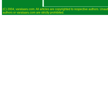
(C) 2004, varalaaru.com. All articles are copyrighted to respective authors. Unaut
authors or varalaaru.com are strictly prohibited.