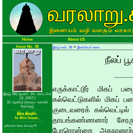
Home
About US
Issue No. 38
>
இதழ் எண். 38
இலக்கியச் சுவை
நீலப் 
எருக்காட்டூர் மிகப் 
இதழ் 38[ ஆகஸ்ட் 16 - செப்டம்பர்
கல்வெட்டுகளில் மிகப் ப
15, 2007 ]
3ம் ஆண்டு நிறைவு - வாசகர்
சிறப்பிதழ்
குடைவரைக் கல்வெட்டில் 
இந்த இதழில்..
In this Issue..
தாயங்கண்ணனார் சேரருக
தரிசனம் கிடைக்காதா!!!
போரொன்றை அகநானூற்றி