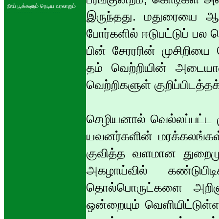
நீலப் பூக்களும் நெடிய வரலாறும்
இருந்தது. மதுரையை ஆ
போர்களில் ஈடுபட்டுப் பல 
பின் சேரரரின் முசிறியை
தம் வெற்றியின் அடையா
வெற்றிகளுள் குறிப்பிடத்தக
செழியனால் வெல்லப்பட்ட ம
யவனர்களின் மரக்கலங்கள்
குவித்த வளமான துறைமு
அகழாய்வில் கண்டுபிட
தொல்பொருட்களை அறிஞர
ஒன்றையும் வெளியிட்டுள்