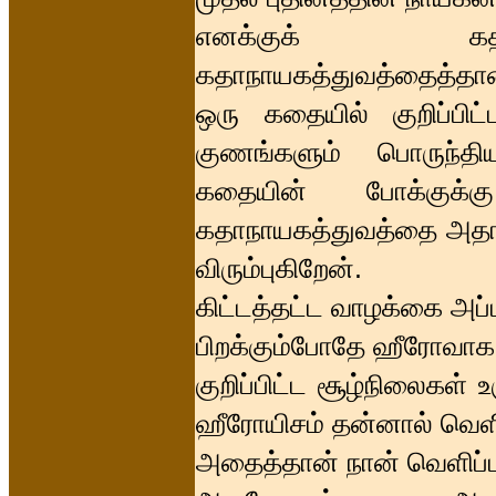
எனக்குக் கதாநா
கதாநாயகத்துவத்தைத்தான் 
ஒரு கதையில் குறிப்ப
குணங்களும் பொருந்தி
கதையின் போக்குக்க
கதாநாயகத்துவத்தை அதா
விரும்புகிறேன்.
கிட்டத்தட்ட வாழக்கை அப்ப
பிறக்கும்போதே ஹீரோவாக எ
குறிப்பிட்ட சூழ்நிலைகள் 
ஹீரோயிசம் தன்னால் வெளி
அதைத்தான் நான் வெளிப்ப