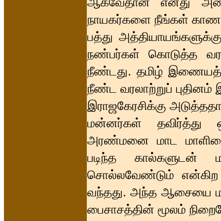
ஆகவேதான் எனது அனைத்
நாயகர்களை நீங்கள் காணமு
பத்து அத்தியாயங்களுக்க
நண்பர்கள் கொடுத்த வரவ
நீண்டது. தமிழ் இணையத்தி
நீண்ட வரலாற்றுப் புதினம
இராஜகேரசிக்கு அடுத்ததாக
மன்னர்கள் தவிர்த்து ஒ
அரண்மனை மாட மாளிகைகள
படிந்த கால்களுடன் 
சொல்லவேண்டும் என்கி
வந்தது. அந்த ஆசையை மன
பைசாசத்தின் மூலம் நிறை