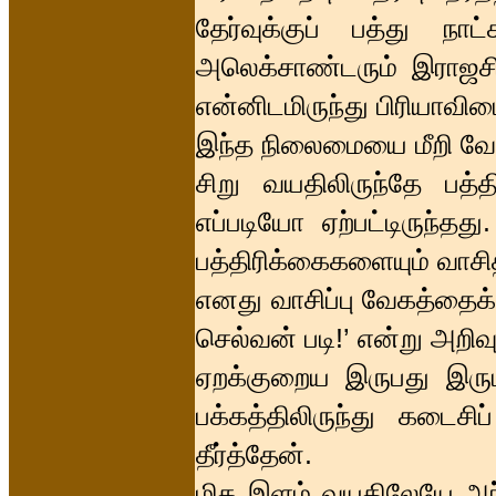
தேர்வுக்குப் பத்து ந
அலெக்சாண்டரும் இராஜசிம
என்னிடமிருந்து பிரியாவிடை
இந்த நிலைமையை மீறி வேற
சிறு வயதிலிருந்தே பத்த
எப்படியோ ஏற்பட்டிருந்த
பத்திரிக்கைகளையும் வாசி
எனது வாசிப்பு வேகத்தைக
செல்வன் படி!’ என்று அறிவு
ஏறக்குறைய இருபது இரு
பக்கத்திலிருந்து கடைசி
தீர்த்தேன்.
மிக இளம் வயதிலேயே அந்த