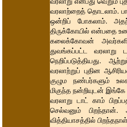
வரலாறு என்பது வெறும் பு
வரலாற்றைத் தொடலாம். பார
ஒன்றிப் போகலாம். அத
திருக்கோயில் என்பதை உ
கலைக்கோவன் அவர்களி
துவங்கப்பட்ட வரலாறு
நெறிப்படுத்தியது. ஆற்
வரலாற்றுப் புதின ஆசிர
குழும நண்பர்களும் உ
மிகுந்த நன்றியுடன் இங்கே
வரலாறு டாட் காம் பிறப்
செல்வனும் பிறந்தான்
வித்தியாசத்தில் பிறந்தந