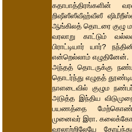
கதாபாத்திரங்களின் வ
றிஷீஸீஸீவீஹ்வீஸீ ஷிமீறீ
ஆங்கிலத் தொடரை குழு ம
வரலாறு காட்டும் வல்
பிராட்டியார் யார்? நந்
என்றெல்லாம் எழுதினேன்.
அந்தத் தொடருக்கு நண்ப
தொடர்ந்து எழுதத் தூண்டி
நாளடைவில் குழும நண்பர்
அடுத்த இந்திய விடுமுற
பயணத்தை மேற்கொண்டேன
முனைவர் இரா. கலைக்கோவன
வரலாற்றிலேயே தோய்ந்து 