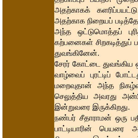
அதற்காகக் களரிப்பயட்ட
அதற்காக நிறையப் படித்தே
அந்த ஒட்டுமொத்தப் பு
கற்பனைகள் சிறகடித்துப்
துவங்கினேன்.
சேரர் கோட்டை துவங்கிய ஒர
வாழ்வைப் புரட்டிப் போட்
மறைவுதான் அந்த நிகழ்வ
செலுத்திய அவரது அன்பி
இன்றுவரை இருக்கிறது.
நண்பர் சீதாராமன் ஒரு ப
பாட்டியாரின் பெயரை அ