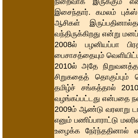
நிறைவாக இருக்கும் எ
இசைந்தார். கமலம் புக்ஸ்
ஆசிகள் இருப்பதினால்
வந்திருக்கிறது என்று மனப்
2008ல் பழனியப்பா பிர
பைசாசத்தையும் வெளியிட்
2010ல் அதே நிறுவனத்தா
சிறுகதைத் தொகுப்பும் வ
தமிழ்ச் சங்கத்தால் 201
வழங்கப்பட்டது என்பதை நன
2009ம் ஆண்டு வரலாறு டா
எனும் பணிப்பாராட்டு மல
உழைக்க நேர்ந்ததினால் எ