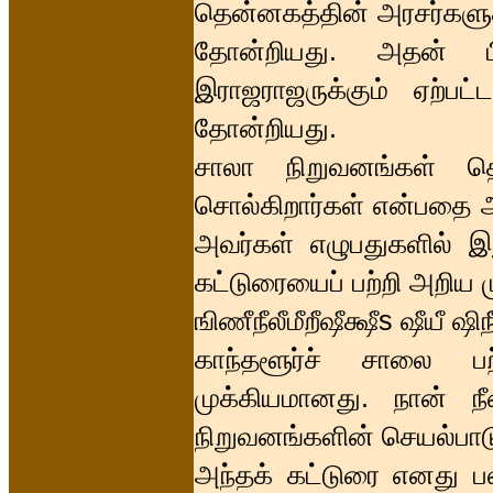
தென்னகத்தின் அரசர்களுக
தோன்றியது. அதன் பின
இராஜராஜருக்கும் ஏற்பட்
தோன்றியது.
சாலா நிறுவனங்கள் த
சொல்கிறார்கள் என்பதை அ
அவர்கள் எழுபதுகளில் 
கட்டுரையைப் பற்றி அறிய ம
ஙிணீநீலீமீறீஷீக்ஷீs ஷீயீ ஷ
காந்தளூர்ச் சாலை ப
முக்கியமானது. நான் ந
நிறுவனங்களின் செயல்பாட
அந்தக் கட்டுரை எனது பல