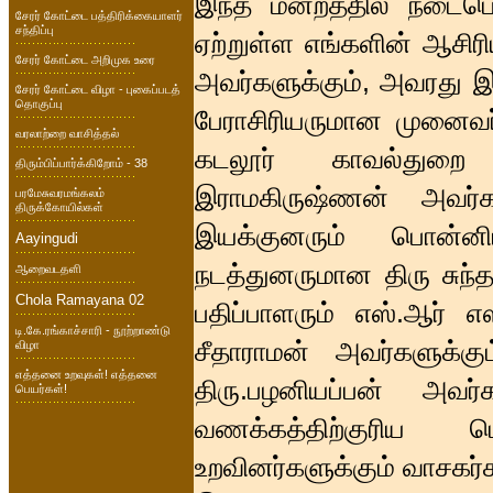
இந்த மன்றத்தில் நடைபெ
சேரர் கோட்டை பத்திரிக்கையாளர்
சந்திப்பு
ஏற்றுள்ள எங்களின் ஆசி
சேரர் கோட்டை அறிமுக உரை
அவர்களுக்கும், அவரது இள
சேரர் கோட்டை விழா - புகைப்படத்
தொகுப்பு
பேராசிரியருமான முனைவர
வரலாற்றை வாசித்தல்
கடலூர் காவல்துறை
திரும்பிப்பார்க்கிறோம் - 38
இராமகிருஷ்ணன் அவர்க
பரமேசுவரமங்கலம்
திருக்கோயில்கள்
இயக்குனரும் பொன்னி
Aayingudi
நடத்துனருமான திரு சுந்தர
ஆறைவடதளி
Chola Ramayana 02
பதிப்பாளரும் எஸ்.ஆர் 
டி.கே.ரங்காச்சாரி - நூற்றாண்டு
சீதாராமன் அவர்களுக்கு
விழா
எத்தனை உறவுகள்! எத்தனை
திரு.பழனியப்பன் அவர்க
பெயர்கள்!
வணக்கத்திற்குரிய ப
உறவினர்களுக்கும் வாசக