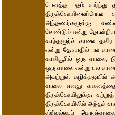
பௌத்த மதம் சார்ந்து தற
திருக்கோயிலைப்போல 
அந்தணர்களுக்கு சண்ட
வேண்டும் என்று தோன்றிய
காந்தளூர்ச் சாலை தவி
என்று தேடியதில் பல சால
காவியூரில் ஒரு சாலை, நி
ஒரு சாலை என்று பல சால
அவற்றுள் கழிக்குடியில்
சாலை எனது கவனத்தைப் 
திருக்கோயிலுக்கு சற்ற
திருக்கோயிலில் அந்தச் ச
ஸ்ரீவல்லபப் பெருஞ்சா