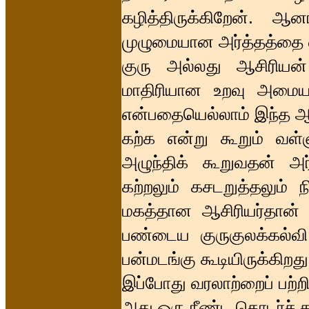
கழித்திருக்கிறேன். 
முழுமையான அர்த்தத்தை எ
குரு அல்லது ஆசிரியன
மாதிரியான உறவு அமைய 
என்பதையெல்லாம் இந்த ஆய
கற்க என்று கூறும் வள
அழுந்திக் கூறுவதன் அர
கற்றலும் கசடறுத்தலும்
மகத்தான ஆசிரியர்தான் எ
பண்டைய குருகுலக்கல்வி
பன்மடங்கு கூடியிருக்கிறது
இப்போது வரலாற்றைப் பற்ற
அது ஒரு நீண்ட தொடர்ச் ச