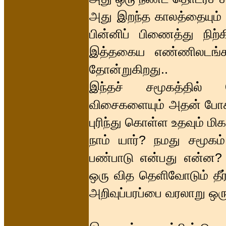
அது இறந்த காலத்தையும் ந
பின்னிப் பிணைத்து நிற்
இத்தகைய எண்ணிலடங்கா
தோன்றுகிறது..
இந்தச் சமூகத்தில் 
விசைகளையும் அதன் போக்க
புரிந்து கொள்ள உதவும் மி
நாம் யார்? நமது சமூகம
பண்பாடு என்பது என்ன? 
ஒரு வித தெளிவோடும் தீ
அறிவுப்பரப்பை வரலாறு ஒர