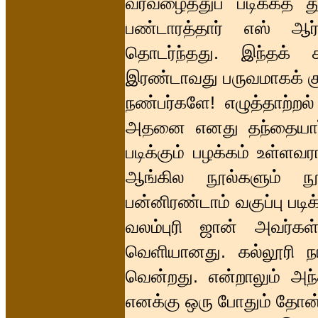
வரவழைத்துப் படிக்கத் த
பண்டாரத்தார் எஸ் ஆர்
தொடர்ந்தது. இந்தக் 
இரண்டாவது பருவமாகக் குற
நண்பர்களே! எழுத்தாற்றல்
அதனை எனது தந்தையார் 
படிக்கும் பழக்கம் உள்ளவ
ஆங்கில நூல்களும் நூ
பன்னிரண்டாம் வகுப்பு படி
வலம்புரி ஜான் அவர்கள
வெளியானது. கல்லூரி நா
வென்றது. என்றாலும் அ
எனக்கு ஒரு போதும் தோன