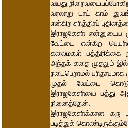
வயது நிறைவடையப்போகிற
வரலாறு டாட் காம் துவ
என்கிற சரித்திரப் புதினத
இராஜகேசரி என்னுடைய மு
வேட்டை என்கிற பெயரில்
கலைமகள் பத்திரிக்கை ந
அந்தக் கதை முதலும் இல்ல
நடைபெறாமல் பரிதாபமாக மு
முதல் வேட்டை கொடு
இராஜகேசரியை பத்து அ
நினைத்தேன்.
இராஜகேசரிக்கான கரு பண
படித்துக் கொண்டிருக்கும