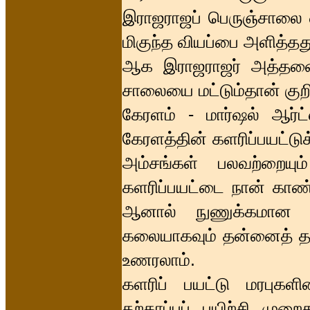
இராஜராஜப் பெருஞ்சாலை 
மிகுந்த வியப்பை அளித்தத
ஆக இராஜராஜர் அத்தனை 
சாலையை மட்டும்தான் குறி 
கேரளம் - மார்ஷல் ஆர்ட்
கேரளத்தின் களரிப்பயட்ட
அம்சங்கள் பலவற்றையும
களரிப்பயட்டை நான் காண்
ஆனால் நுணுக்கமான தள
கலையாகவும் தன்னைத் தா
உணரலாம்.
களரிப் பயட்டு மரபுகள
தற்காப்புப் பயிற்சி மு