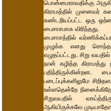
பொன்னமராவதிக்கு அருகில
கிராமத்தில் முனைவர்
கண்டறியப்பட்ட ஒரு ஒற்
பைசாசமாக விரிந்தது.
பைசாசத்தில் வர்ணிக்கப்ப
முழுக்க எனது சொந்த
எழுதப்பட்டது. சிறு வயதில
நான் கழித்த கிராமத்து
பதிந்திருக்கின்றன.
படைப்புக்களிலுமே சிறிதள
உள்ளதென்றே நினைக்கிறேன்
சிறுவயதில் வாய்த்த
ஆகியிருக்கவே முடியாதோ 