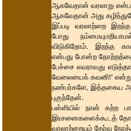
ஆகவேதான் வரலாறு என்பத
ஆகவேதான் அது கழிந்துபோ
இப்படி வரலாற்றை இறந்த
போது நம்மையுமறியாமல
விடுகிறோம். இறந்த காலத
என்பது போன்ற தோற்றத்தை
பேச்சை எவராவது எடுத்த
வேலையைக் கவனி!’ என்று ந
நண்பர்களே, இத்தகைய அடிப
புகுந்தேன்.
பள்ளியில் நான் கற்ற பா
இரசனைகளைக்கூடத் தோற்ற
வரலாற்றையும் தேர்வு நேரத்