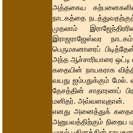
அத்தகைய கற்பனைகளின்
நாடகத்தை நடத்துவதற்கு
முதலாம் இராஜேந்திரர
இராஜராஜேஸ்வர நாடகம்
பெருமகனாரைப் பிடித்தேன
அந்த ஆச்சாரியாரை ஒட்டி 
கதையின் நாயகராக வித்த
வயது ஐம்பதுக்கும் மேல். 
தேசத்தின் சாதாரணப் ப
மனிதர். அவ்வளவுதான்.
எனது அனைத்துக் கதைகளில
அனுபவத்திற்கும் நிறைய
முதல் புதினத்தின் நாயகனா