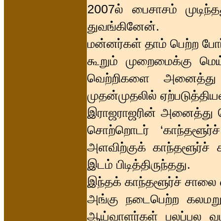
2007ல் பைசாசம் முடிந்
துவங்கினேன்.
மன்னர்கள் தாம் பெற்ற போ
கூறும் முறைமைக்கு மெய்
வெற்றிகளை அனைத்து க
முதன்முதலில் ஏற்படுத்தி
இராஜராஜரின் அனைத்து மெ
சொற்றொடர் ‘காந்தளூர்
அளவிற்குக் காந்தளூர்ச்
இடம் பிடித்திருந்தது.
இந்தக் காந்தளூர்ச் சாலை 
அங்கு நடைபெற்ற கலமறு
ஆய்வாளர்கள் பலப்பல வழி