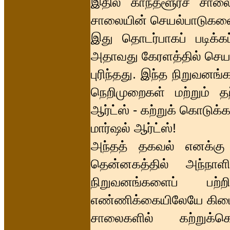
இதில் காந்தளூர்ச் சால
சாலையின் செயல்பாடுகளை ம
இது தொடர்பாகப் படிக்கப
அதாவது கேரளத்தில் செயல
புரிந்தது. இந்த நிறுவனங
நெறிமுறைகள் மற்றும் தற
ஆர்ட்ஸ் - கற்றுக் கொடுக்கப
மார்ஷல் ஆர்ட்ஸ்!
அந்தத் தகவல் எனக்கு
தென்னகத்தில் அந்நாளில
நிறுவனங்களைப் பற
எண்ணிக்கையிலேயே கிடை
சாலைகளில் கற்றுக்கொ