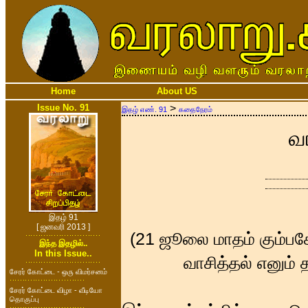
Home
About US
Issue No. 91
>
இதழ் எண். 91
கதைநேரம்
வ
இதழ் 91
[ ஜனவரி 2013 ]
(21 ஜூலை மாதம் கும்பக
இந்த இதழில்..
In this Issue..
வாசித்தல் எனும் 
சேரர் கோட்டை - ஒரு விமர்சனம்
சேரர் கோட்டை விழா - வீடியோ
தொகுப்பு