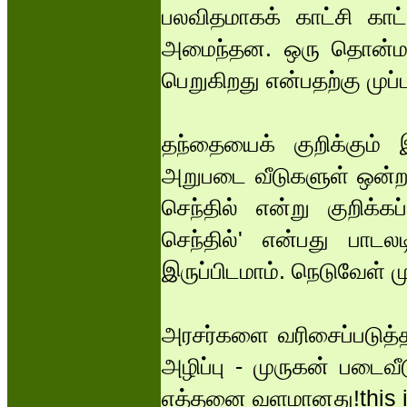
பலவிதமாகக் காட்சி காட்ட
அமைந்தன. ஒரு தொன்ம ம் 
பெறுகிறது என்பதற்கு முப்ப
தந்தையைக் குறிக்கும்
அறுபடை வீடுகளுள் ஒன்றா
செந்தில் என்று குறிக்க
செந்தில்' என்பது பாடல
இருப்பிடமாம். நெடுவேள் 
அரசர்களை வரிசைப்படுத்தப
அழிப்பு - முருகன் படைவீ
எத்தனை வளமானது!this is 