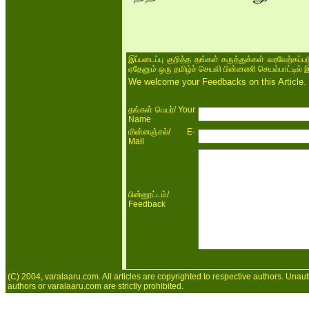
இப்படைப்பு குறித்த தங்கள் கருத்துக்கள் வரவேற்கப்
ஏதேனும் ஒரு தமிழ்ச் செயலி பின்னணி செயல்பாட்டில் 
We welcome your Feedbacks on this Article.
/ Your
தங்கள் பெயர்
Name
/ E-
மின்னஞ்சல்
Mail
/
பின்னூட்டம்
Feedback
(C) 2004, varalaaru.com. All articles are copyrighted to respective authors. Unaut
authors or varalaaru.com are strictly prohibited.