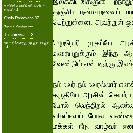
இலக்கியங்களுள் புறநானூ
காவிரிக் கரையிலோர் காவியக்
துஞ்சிய நன்மாறனைப் பற்
கற்றளி - 2
Chola Ramayana 07
பெற்றுள்ளன. அவற்றுள் ஒ
தேடலில் தெறித்தவை - 3
Thirumeyyam - 2
'அறநெறி முதற்றே அ
வீர சமர்க்களத்து ஆடலும் பாடலும்
- 2
வரையறுக்கும் இந்த அ
வேண்டும் என்பதற்கு இலக
நம்மவர் நம்மவரல்லார் எனக
கருதியே அரசின் செயற்ப
போல் வெந்திறல் ஆண்ம
விசும்பைப் போல வண்மை
மக்கள் நீடு வாழ்வர் என