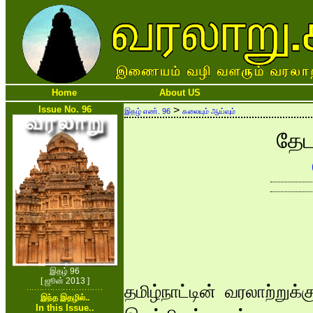
Home
About US
Issue No. 96
>
இதழ் எண். 96
கலையும் ஆய்வும்
தேட
இதழ் 96
[ ஜூன் 2013 ]
தமிழ்நாட்டின் வரலாற்றுக
இந்த இதழில்..
In this Issue..