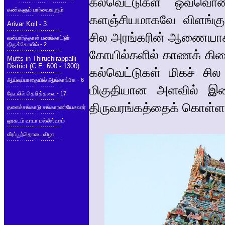
கல்வெட்டுகள் ஒவ்வொன
கண்களும் பார்வைகளும்
களஞ்சியமாகவே விளங்க
Arivar Koil - 3
சில அரங்கரின் ஆணையாக
வன்பார்த்தான் பனங்காட்டுர்
திருக்கோயில் - 2
கோயில்களில் காணக் கி
Mutts in Thiruchirappalli
District (C.E. 600 - 1300)
கல்வெட்டுகள் மிகச் சி
ஆய்வுப்பாதையில் ஆங்காங்கே - 6
மிகுதியான அளவில் இற
தேடலில் தெறித்தவை - 17
திருவரங்கத்தைக் கொள்ள
தலைச்சங்காடு சங்காரண்யேசுவரர்
ஒரகடம் வாடா மல்லீஸ்வரம்
வீரப்பூந்தொடை விழா