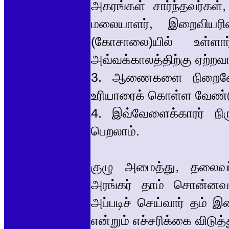
அகரங்கள் சார்ந்தவர்கள்
மலையாளர், இறைவியரின
(கோசாலை)யில் உள்ள
அவ்வக்காலத்திற்கு ஏற்றவ
3. ஆணைகளை நிறைவேற்ற
உரியாரைக் கொள்ள வேண்ட
4. இவ்வேளைக்காரர் ந
பெறலாம்.
குழு அமைத்து, தலைவர்
அரங்கர் தாம் சொன்னவ
அப்படிச் செய்வார் தம் 
என்றும் எச்சரிக்கை விடுத்து