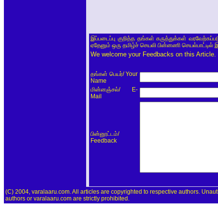
இப்படைப்பு குறித்த தங்கள் கருத்துக்கள் வரவேற்கப்
ஏதேனும் ஒரு தமிழ்ச் செயலி பின்னணி செயல்பாட்டில் 
We welcome your Feedbacks on this Article.
/ Your
தங்கள் பெயர்
Name
/ E-
மின்னஞ்சல்
Mail
/
பின்னூட்டம்
Feedback
(C) 2004, varalaaru.com. All articles are copyrighted to respective authors. Unaut
authors or varalaaru.com are strictly prohibited.