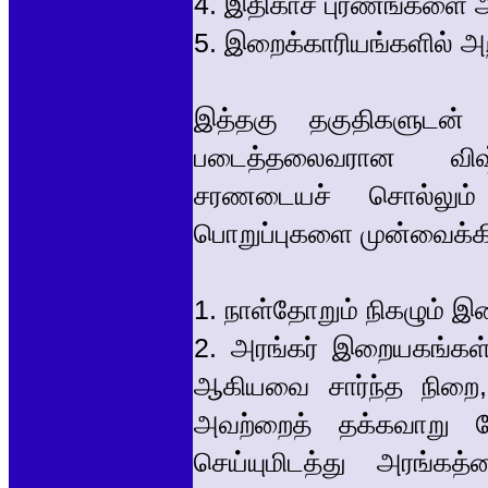
4. இதிகாச புரணங்களை அற
5. இறைக்காரியங்களில் அ
இத்தகு தகுதிகளுடன் 
படைத்தலைவரான வி
சரணடையச் சொல்லும்
பொறுப்புகளை முன்வைக்கி
1. நாள்தோறும் நிகழும் இற
2. அரங்கர் இறையகங்கள்,
ஆகியவை சார்ந்த நிறை,
அவற்றைத் தக்கவாறு கே
செய்யுமிடத்து அரங்கத