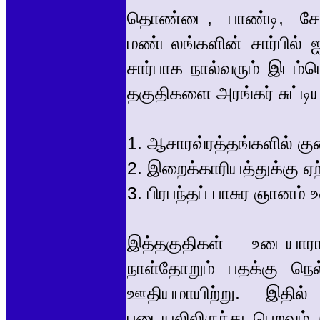
தொண்டை, பாண்டி, சோழ
மண்டலங்களின் சார்பில் 
சார்பாக நால்வரும் இடம்ப
தகுதிகளை அரங்கர் சுட்டியு
1. ஆசாரவ்ரத்தங்களில் கு
2. இறைக்காரியத்துக்கு ஏற
3. பிரபந்தப் பாசுர ஞானம்
இத்தகுதிகள் உடையாராய
நாள்தோறும் பதக்கு நெ
ஊதியமாயிற்று. இதில
படையலிலிருந்து பெறவும் 