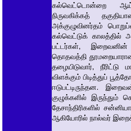
கல்வெட்டொன்றை ஆய
நிருவகிக்கத் தகுத
அக்குழுவினர்தம் பொறுப்
கல்வெட்டுக் காலத்தில்
பட்டர்கள், இறைவனின்
தொதவத்தி தூமறையாரான உ
தழையிடுவார், நீரிட்டு ம
விளக்கும் பிடித்துப் பூத்தோ
ஈடுபட்டிருந்தன. இறைவ
குழுக்களில் இருந்தும் க
தேசாந்திரிகளில் சன்னியா
ஆகியோரில் நால்வர் இறைக