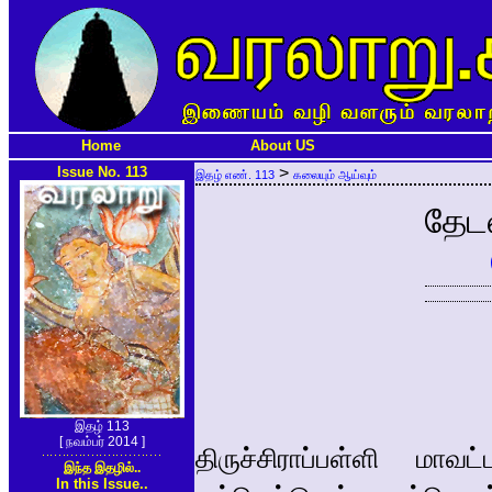
Home
About US
Issue No. 113
>
இதழ் எண். 113
கலையும் ஆய்வும்
தேட
இதழ் 113
[ நவம்பர் 2014 ]
திருச்சிராப்பள்ளி மாவ
இந்த இதழில்..
In this Issue..