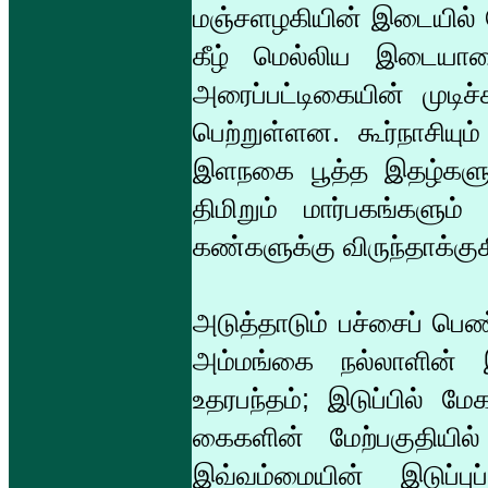
மஞ்சளழகியின் இடையில் 
கீழ் மெல்லிய இடையாட
அரைப்பட்டிகையின் முடிச
பெற்றுள்ளன. கூர்நாசியு
இளநகை பூத்த இதழ்களும் 
திமிறும் மார்பகங்கள
கண்களுக்கு விருந்தாக்கு
அடுத்தாடும் பச்சைப் பெ
அம்மங்கை நல்லாளின்
உதரபந்தம்; இடுப்பில் ம
கைகளின் மேற்பகுதியி
இவ்வம்மையின் இடுப்பு