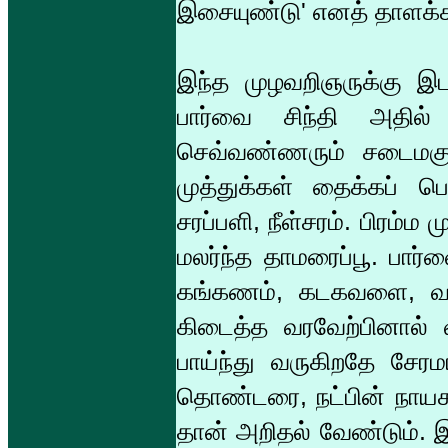
இசையுண்டு' எனத் தாளக்கட
இந்த முழவறிஞருக்கு இடப
பார்வை சிந்தி அதில் ச
செவ்வண்ணரும் சடைமகுடர
முத்துக்கள் தைக்கப் ப
சரப்பளி, நீள்சரம். பிரம்ம
மலர்ந்த தாமரைப்பூ. பார
கங்கணம், கடகவளை, வளைகள
கிடைத்த வரவேற்பினால் 
பாய்ந்து வருகிறதே சேரம
தொண்டரை, நட்பின் நாயகர
தான் அறிதல் வேண்டும். 