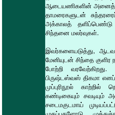
ஆடையணிகளின் அனைத்து 
தாமரைகளுடன் சுந்தரரைப
அக்காலத் தளிப்பெண்டு
சிந்தனை மலர்வுகள்.
இவர்களையடுத்து, ஆட
மேனியுடன் சிந்தை குளிர ந
போற்றி வரவேற்கிறது.
பிருஷ்டஸ்வஸ் திகமா எனப
முப்புரிநூல் காற்றில்
கண்டிகையும் சவடியும்
சடைமகுடமாய் முடியப்பட்ட
முகப்புகளோடு முத்துச