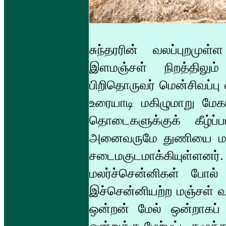
சுந்தரரின் வலப்புறம
இளமஞ்சள் நிறத்திலும
பிறிதொருவர் மென்சிவப்ப
உரையாடி மகிழுமாறு மேகங
தொடைகளுக்குக் கீழ்ப
அனைவருமே துணியை மடித
சடைமகுடமாக்கியுள்ளன
மலர்ச்சென்னிகள் போல் 
இச்சென்னியற்ற மஞ்சள் வ
ஒன்றன் மேல் ஒன்றாகப்