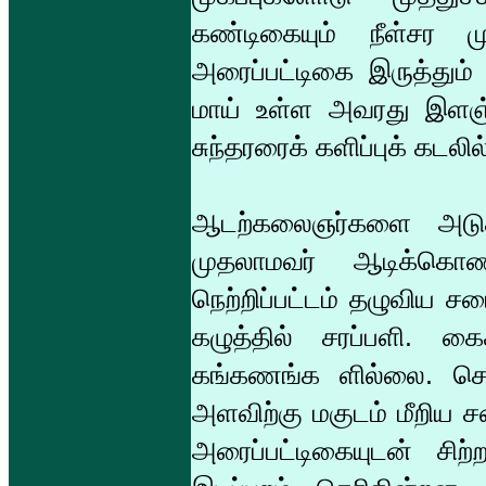
கண்டிகையும் நீள்சர 
அரைப்பட்டிகை இருத்தும் க
மாய் உள்ள அவரது இளஞ் சி
சுந்தரரைக் களிப்புக் கடலி
ஆடற்கலைஞர்களை அடுத
முதலாமவர் ஆடிக்கொ
நெற்றிப்பட்டம் தழுவிய சட
கழுத்தில் சரப்பளி. க
கங்கணங்க ளில்லை. ச
அளவிற்கு மகுடம் மீறிய சட
அரைப்பட்டிகையுடன் சிற்