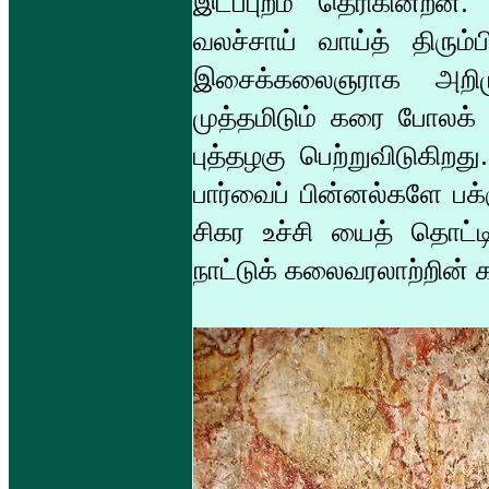
இடப்புறம் தெரிகின்றன.
வலச்சாய் வாய்த் திரும
இசைக்கலைஞராக அறிமுக
முத்தமிடும் கரை போலக்
புத்தழகு பெற்றுவிடுகி
பார்வைப் பின்னல்களே பக
சிகர உச்சி யைத் தொட்டிர
நாட்டுக் கலைவரலாற்றின் 