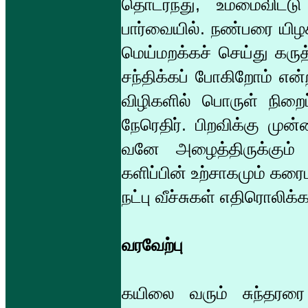
தொடர்ந்து, உம்மைவிட்ட
பார்வையில். நண்பரை யிழக
மெய்மறக்கச் செய்து க
சந்திக்கப் போகிறோம் என்
விழிகளில் பொருள் நிறைப
நேரெதிர். பிறவிக்கு முன
வனே அழைத்திருக்கும் உ
களிப்பின் உற்சாகமும் கர
நட்பு வீச்சுகள் எதிரொலிக
வரவேற்பு
கயிலை வரும் சுந்தரரை