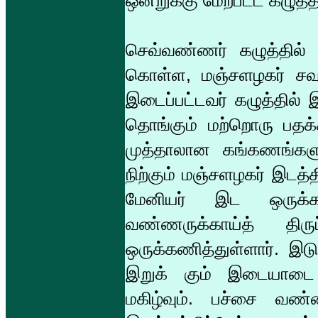
ஒன்றுக்கு மேற்பட்ட கழு
செவ்வண்ணர் கழுத்தில் 
கொள்ள, மஞ்சளழகர் சவடி
இடைப்பட்டவர் கழுத்தில் 
தொங்கும் மற்றொரு பதக
முத்தாலான கங்கணங்கள
நிற்கும் மஞ்சளழகர் இடத்
மேனியர் இட ஒருக்கண
வண்ணருக்காய்த் திரு
ஒருக்கணித்துள்ளார். இடு
இறுக் கும் இடையாடை 
மகிழ்வும். பச்சை வண