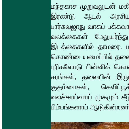
மந்தகாச முறுவலுடன் மகி
இரண்டு ஆடல் அரசிய
பார்சுவஜாநு வாகப் பக்கவா
வலக்கைகள் மேலுயர்ந்த
இடக்கைகளில் தாமரை. மா
கொண்டையமைப்பில் தலை முட
புரிகளோடு பின்னிக் கொண்
சரங்கள், தலையின் இருப
குதம்பைகள், செவிப்பூ
வலச்சாய்வாய் முகமும் க
பிம்பங்களாய் ஆடுகின்றனர