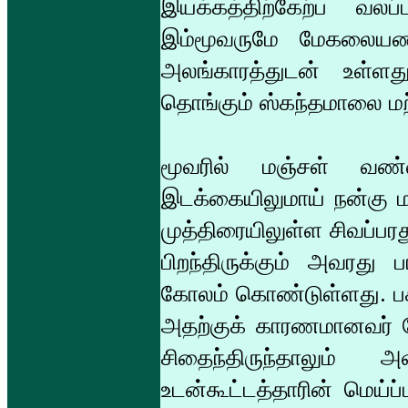
இயக்கத்திற்கேற்ப வலப்
இம்மூவருமே மேகலையணிந்
அலங்காரத்துடன் உள்ள
தொங்கும் ஸ்கந்தமாலை மற
மூவரில் மஞ்சள் வண
இடக்கையிலுமாய் நன்கு மல
முத்திரையிலுள்ள சிவப்பர
பிறந்திருக்கும் அவரது
கோலம் கொண்டுள்ளது. பச
அதற்குக் காரணமானவர் போ
சிதைந்திருந்தாலும் 
உடன்கூட்டத்தாரின் மெய்