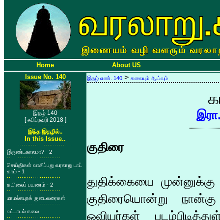
Home
About US
Issue No. 140
>
இதழ் எண். 140
கலையும் ஆய்வும்
க
இரா
இதழ் 140
[ ஃபிப்ரவரி 2018 ]
இந்த இதழில்..
In this Issue..
குதிரை
இருண்டகாலமா? - 2
செய்திகள் வாசிப்பது வரலாறு டாட்
காம் - 1
துதிக்கையை முன்னுக்கு 
கயிலைப் பயணம் - 2
குதிரையொன்று நான்கு
மாமல்லபுரக் குடைவரைகள்
வட்டாடல் கலை
ஓவியர்கள் படம்பிடித்த