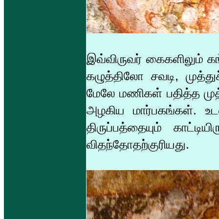
இவ்விருவர் கைகளிலும் 
கழுத்திலோ சவடி, முத்துச
மேலே மணிகள் பதித்த முத்
அழகிய மார்பகங்கள். உடல
திருப்பத்தையும் காட்டி
விதந்தோதற்குரியது.