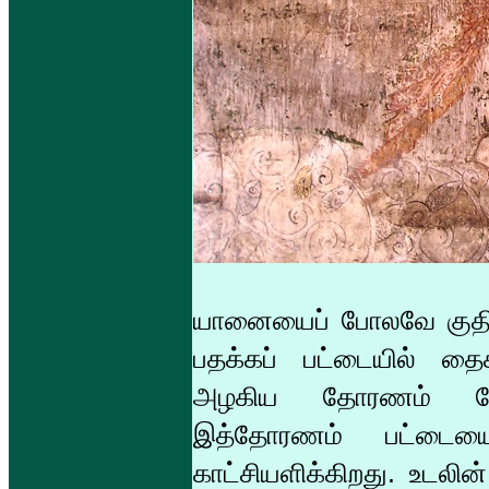
யானையைப் போலவே குதிரைய
பதக்கப் பட்டையில் தைக
அழகிய தோரணம் போலச்
இத்தோரணம் பட்டையையொ
காட்சியளிக்கிறது. உடலின்