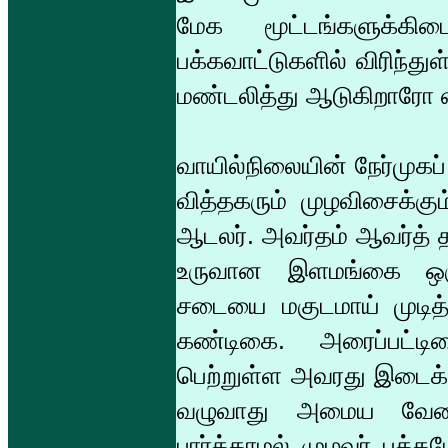
மேக மூட்டங்களுக்க
பக்கவாட்டுகளில் விரிந்துள
மண்டலித்து ஆடுகிறாரோ எ
வாயில்நிலையின் நேர்முகப
வித்தகரும் முழவிசைக்கு
ஆடலர். அவர்தம் ஆவர்த் 
உருவான இளமங்கை ஒருவர
சடையை மகுடமாய் முடித்து
கண்டிகை. அரைப்பட்டிக
பெற்றுள்ள அவரது இடைக்கு
வழுவாது அமைய வேண்ட
பார்க்காமல் முழவர் பக்க