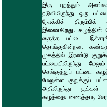
இரு புறத்தும் அலங்கா
நடுவிலிருந்து ஒரு பட்ட
நோக்கித் திரும்பிக் 
இணைகிறது. கழுத்தின் மே
தைத்த பட்டை. இச்சரங்க
தொங்குகின்றன. கண்க
முகத்தில் இரண்டு குறுக
பட்டையிலிருந்து மேலு
செங்குத்துப் பட்டை கழ
மேலுள்ள குறுக்குப் பட
அதிலிருந்து பூக்கள
கழுத்தையணைத்தபடி சேர