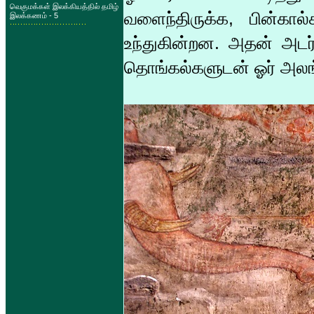
வெகுமக்கள் இலக்கியத்தில் தமிழ்
வளைந்திருக்க, பின்கால்க
இலக்கணம் - 5
உந்துகின்றன. அதன் அடர
தொங்கல்களுடன் ஓர் அலங்க