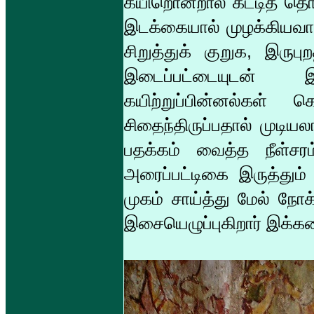
கயிறொன்றால் கட்டித் தொ
இடக்கையால் முழக்கியவாற
சிறுத்துக் குறுக, இருப
இடைப்பட்டையுடன் இர
கயிற்றுப்பின்னல்கள
சிதைந்திருப்பதால் முடி
பதக்கம் வைத்த நீள்சரம்
அரைப்பட்டிகை இருத்தும்
முகம் சாய்த்து மேல் நோ
இசையெழுப்புகிறார் இக்க