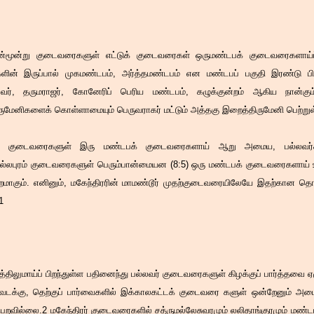
ின்மூன்று குடைவரைகளுள் எட்டுக் குடைவரைகள் ஒருமண்டபக் குடைவரைகளாய்ப
ின் இருப்பால் முகமண்டபம், அர்த்தமண்டபம் என மண்டபப் பகுதி இரண்டு பிரி
வர், தருமராஜர், கோனேரிப் பெரிய மண்டபம், கழுக்குன்றம் ஆகிய நான்கு
மேனிகளைக் கொள்ளாமையும் பெருவராகர் மட்டும் அத்தகு இறைத்திருமேனி பெற்றுள்
ஏழு குடைவரைகளுள் இரு மண்டபக் குடைவரைகளாய் ஆறு அமைய, பல்லவர்க
்லபுரம் குடைவரைகளுள் பெரும்பான்மையன (8:5) ஒரு மண்டபக் குடைவரைகளாய் உருவ
றமாகும். எனினும், மகேந்திரரின் மாமண்டூர் முதற்குடைவரையிலேயே இதற்கான தொ
1
றத்திலுமாய்ப் பிறந்துள்ள பதினைந்து பல்லவர் குடைவரைகளுள் கிழக்குப் பார்த்தவை ஏழ
 வடக்கு, தெற்குப் பார்வைகளில் இக்காலகட்டக் குடைவரை களுள் ஒன்றேனும் அ
ெறவில்லை.2 மகேந்திரர் குடைவரைகளில் சத்ருமல்லேசுவரமும் லலிதாங்குரமும் மண்டப