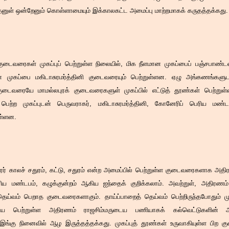
னுள் ஒன்றேனும் கொள்ளாமையும் இக்காலகட்ட அமைப்பு மாற்றமாகக் கருதத்தக்கது.
குடைவரைகள் முகப்புப் பெற்றுள்ள நிலையில், மிக நீளமான முகப்பைப் பஞ்சபாண
ன முகப்பை மகிடாசுரமர்த்தினி குடைவரையும் பெற்றுள்ளன. ஏழு அங்கணங்களு
குடைவரையே மாமல்லபுரக் குடைவரைகளுள் முகப்பில் எட்டுத் தூண்கள் பெற்ற
ெற்ற முகப்புடன் பெருவராகர், மகிடாசுரமர்த்தினி, கோனேரிப் பெரிய மண்ட
ள்ளன.
ரர் காலச் சதுரம், கட்டு, சதுரம் என்ற அமைப்பில் பெற்றுள்ள குடைவரைகளாக அதி
 மண்டபம், கழுக்குன்றம் ஆகிய ஐந்தைக் குறிக்கலாம். அவற்றுள், அதிரணம்
தெய்வம் பெறாத குடைவரைகளாகும். தாய்ப்பாறைத் தெய்வம் பெற்றிருந்தபோதும் மு
ேயே பெற்றுள்ள அதிரணம் ராஜசிம்மருடைய பணியாகக் கல்வெட்டுகளின் அட
ை இங்கு நினைவில் ஆழ இருத்தத்தக்கது. முகப்புத் தூண்கள் உருவாகியுள்ள பி