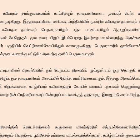
கபோதம் தாங்குவனவாய்க் காட்சிதரும் தாவுயாளிகளை, முகப்புப் பெற்ற ம
ணமுடிகிறது. இத்தாவுயாளிகள் மகிடாசுரமர்த்தினியில் முன்றில் கபோதம் தாங்கவும்
 கபோதம் தாங்கவும் பெருவராகரிலும் பஞ்ச பாண்டவரிலும் ஆரஉறுப்புகளின
ாட்டின் வேறெந்தக் குடைவரை யிலும் இடம்பெறாத இவற்றை மாமல்லபுரத்து அருச்சுன
ர் பகுதியில் வெட்டுவான்கோயிலிலும் காணமுடிகிறது. பெருவராகரில் தாங்கியாகச்
அக்குடைவரைக்கு மட்டுமே அமைந்த தனிப் பெருமையாகும்.
தாவுயாளிகள் பிறவற்றினின் றும் வேறுபட்ட நிலையில் மும்மூன்றாய் ஒரு தொகுதி எ
ந் திருப்பதும் தாவுயாளிகள் அமைப்பில் நேர்ந்த வளர்நிலைகளாகும். இத்தகு அமைப்பொட
ின் சிற்பங்களைக் காஞ்சிபுரம் கயிலாசநாதர் கோயில் வளாகப் புறச்சுவர் பெற்றுள்
லவற் றின் பிரதிவரியாகவும் பின்பற்றப்பட்டமைக்குத் தஞ்சாவூர் இராஜராஜீசுவரம் சிறந்த
மிதேசத்தின் தொடக்கநிலைக் கூறுகளை மகேந்திரரின் சத்ருமல்லேசுவரத்திலு
ந்தாலும் நிறைநிலை பூமிதேசம் உள்ளமை மாமல்லபுரத்தில்தான். தமிழ்நாட்டுக் குடை