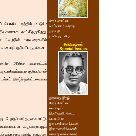
சேரர் கோட்டை
் பொலிய, ஐந்தில் மட்டுமே
செம்மொழி மாநாடு
ஐராவதி
வுகளாகக் காட்சிதருகிறது.
முப்பெரும் விழா
ம் அவற்றின் கருவறைகளில்
சிறப்பிதழ்கள்
ளமையும் குறிப்பிடத்தக்கன.
Special Issues
ளின் அடுத்த காலகட்டக்
ாகியுள்ளமை குறிப்பிட்டுச்
டக்கம் நிகழ்ந்துவிட்டமையை
நூறாவது இதழ்
சேரர் கோட்டை
எஸ்.ராஜம்
இராஜேந்திர சோழர்
ு. மேற்குப் பார்த்தவை எட்டு.
மா.ரா.அரசு
ஐராவதம் மகாதேவன்
மையாமையுடன், கருவறைகளும்
இரா.கலைக்கோவன்
ப் பக்கச்சுவர்களில் கருவறை
வரலாறு.காம் வாசகர்