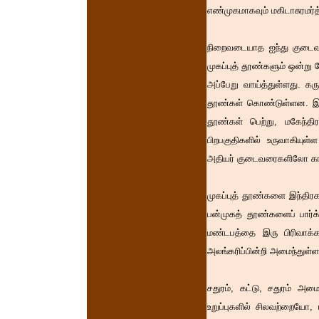
எண்முகமாகவும் மகிடாசுரமர்த
நிறைவடையாத ஐந்து குடைவரை
முகப்புத் தூண்களும் ஒன்ற
அப்பேறு வாய்த்துள்ளது. க
தூண்கள் கொண்டுள்ளன. இதன
தூண்கள் பெற்று, மகேந்திர
பிறபகுதிகளில் உருவாகியு
அதியர் குடைவரைகளிலோ காணக்
முகப்புத் தூண்களை இந்திரக
பன்முகத் தூண்களைப் பார்க
மண்டபத்தை இரு பிரிவாக்
அலங்கரிப்பின்றி அமைந்துள்ள
சதுரம், கட்டு, சதுரம் 
உறுப்புகளில் சிலவற்றையோ,