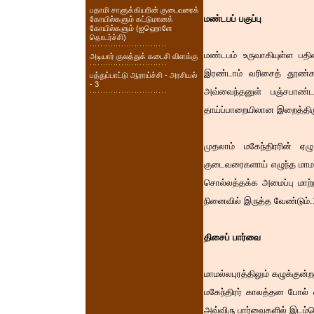
பதாமி சாளுக்கியரின் குடைவரைக்
மண்டபப் பகுப்பு
கோயில்களும் கட்டுமானக்
கோயில்களும் (ஐஹொளே
தொடர்ச்சி)
மண்டபம் உருவாகியுள்ள பத
அடியார் குலத்துக் கடைசி விளக்கு
இரண்டாம் வரிசைத் தூண்கள
பத்துப்பாட்டு ஆராய்ச்சி - அரசியல்
- 3
அவ்வைந்தனுள் பஞ்சபாண்ட
தாய்ப்பாறையிலான இறைத்திரு
முதலாம் மகேந்திரரின் 
குடைவரைகளாய் எழுந்த மாமல
சொல்லத்தக்க அமைப்பு மாற்
நினைவில் இருத்த வேண்டும்.
திசைப் பார்வை
மாமல்லபுரத்திலும் கழுக்குன்
மகேந்திரர் காலத்தன போல்
அவ்விரு பார்வைகளில் இடம்ப