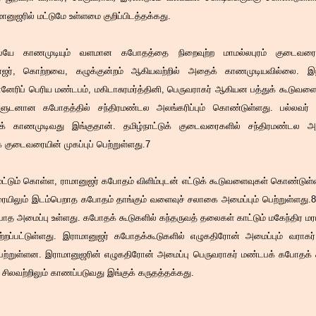
னுஜரில் மட்டுமே உள்ளமை குறிப்பிடத்தக்கது.
லேயே காணமுடியும் வளமான கபோதத்தை நிறைவுற்ற மாமல்லபுரம் குடைவர
ஜர், கொற்றவை, கழுக்குன்றம் ஆகியவற்றில் அதைக் காணமுடியவில்லை. இந
ரிப் பெரிய மண்டபம், மகிடாசுரமர்த்தினி, பெருவராகர் ஆகியன பத்துக் கூடு
ுடனான கபோதத்தில் சந்திரமண்டல அலங்கரிப்பும் கொண்டுள்ளது. பல்லவர் ப
க் காணமுடிவது இங்குதான். தமிழ்நாட்டுக் குடைவரைகளில் சந்திரமண்டல அலங
 குடைவரையின் முகப்புப் பெற்றுள்ளது.7
ட்டும் கொள்ள, ராமானுஜர் கபோதம் விளிம்புடன் எட்டுக் கூடுவளைவுகள் கொண்டுள்ளத
ையிலும் இடம்பெறாத கபோதம் தாங்கும் வளைவுச் சலாகை அமைப்பும் பெற்றுள்ளது
ோத அமைப்பு உள்ளது. கபோதக் கூடுகளில் கந்தருவத் தலைகள் காட்டும் மகேந்திர மர
பற்றப்பட்டுள்ளது. இராமானுஜர் கபோதக்கூடுகளில் எழுகதிரோன் அமைப்பும் வரா
பெற்றுள்ளன. இராமானுஜரின் எழுகதிரோன் அமைப்பு பெருவராகர் மண்டபக் கபோதக் கூ
சிலவற்றிலும் காணப்படுவது இங்குக் கருதத்தக்கது.