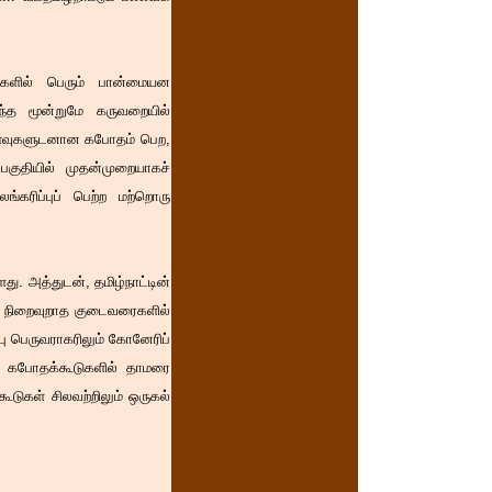
ைகளில் பெரும் பான்மையன
்த மூன்றுமே கருவறையில்
வளைவுகளுடனான கபோதம் பெற,
குதியில் முதன்முறையாகச்
்கரிப்புப் பெற்ற மற்றொரு
ு. அத்துடன், தமிழ்நாட்டின்
.8 நிறைவுறாத குடைவரைகளில்
பு பெருவராகரிலும் கோனேரிப்
கர் கபோதக்கூடுகளில் தாமரை
டுகள் சிலவற்றிலும் ஒருகல்