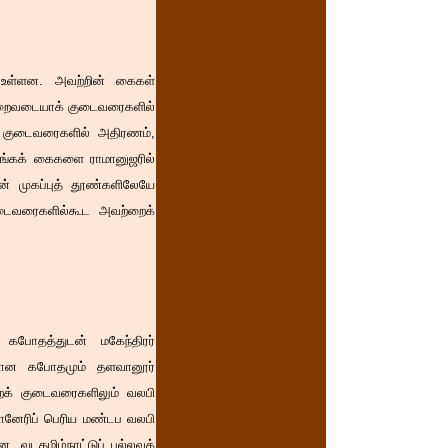
் உள்ளன. அவற்றின் கைகள்
ிறைவடையாக் குடைவரைகளில்
் குடைவரைகளில் அதிரணம்,
தரங்கக் கைகளை ராமானுஜரில்
ன் முகப்புத் தூண்களிலேயே
குடைவரைகளில்கூட அவற்றைக்
 கபோதத்துடன் மகேந்திரர்
டனான கபோதமும் தளவானூர்
றைக் குடைவரைகளிலும் வலபி
கோனேரிப் பெரிய மண்டப வலபி
. வடதமிழ்நாட்டுப் பல்லவக்