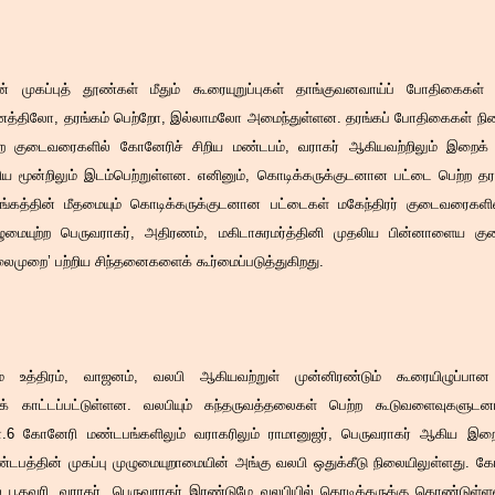
 முகப்புத் தூண்கள் மீதும் கூரையுறுப்புகள் தாங்குவனவாய்ப் போதிகைகள
திலோ, தரங்கம் பெற்றோ, இல்லாமலோ அமைந்துள்ளன. தரங்கப் போதிகைகள் ந
்ற குடைவரைகளில் கோனேரிச் சிறிய மண்டபம், வராகர் ஆகியவற்றிலும் இறைக
ிய மூன்றிலும் இடம்பெற்றுள்ளன. எனினும், கொடிக்கருக்குடனான பட்டை பெற்ற 
ரங்கத்தின் மீதமையும் கொடிக்கருக்குடனான பட்டைகள் மகேந்திரர் குடைவரைகளி
முழுமையுற்ற பெருவராகர், அதிரணம், மகிடாசுரமர்த்தினி முதலிய பின்னாளைய 
முறை’ பற்றிய சிந்தனைகளைக் கூர்மைப்படுத்துகிறது.
ும் உத்திரம், வாஜனம், வலபி ஆகியவற்றுள் முன்னிரண்டும் கூரையிழுப்பான
் காட்டப்பட்டுள்ளன. வலபியும் கந்தருவத்தலைகள் பெற்ற கூடுவளைவுகளு
்ளன.6 கோனேரி மண்டபங்களிலும் வராகரிலும் ராமானுஜர், பெருவராகர் ஆகிய இ
ண்டபத்தின் முகப்பு முழுமையுறாமையின் அங்கு வலபி ஒதுக்கீடு நிலையிலுள்ளது. 
 பூதவரி. வராகர், பெருவராகர் இரண்டுமே வலபியில் கொடிக்கருக்கு கொண்டுள்ளன