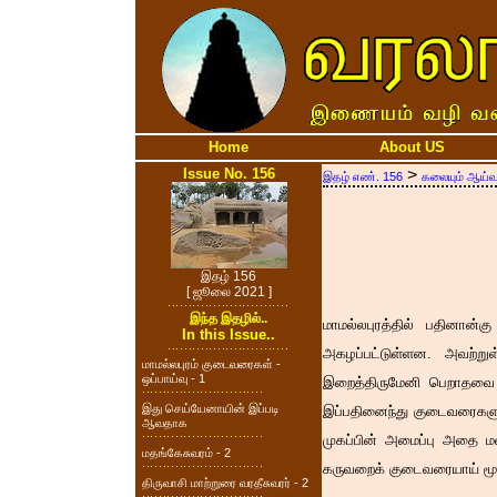
Home
About US
Issue No. 156
>
இதழ் எண். 156
கலையும் ஆய்வு
இதழ் 156
[ ஜூலை 2021 ]
இந்த இதழில்..
மாமல்லபுரத்தில் பதினான
In this Issue..
அகழப்பட்டுள்ளன. அவற்றுள
மாமல்லபுரம் குடைவரைகள் -
ஒப்பாய்வு - 1
இறைத்திருமேனி பெறாதவை 
இது செய்யேனாயின் இப்படி
இப்பதினைந்து குடைவரைகளு
ஆவதாக
முகப்பின் அமைப்பு அதை மண
மதங்கேசுவரம் - 2
கருவறைக் குடைவரையாய் மூன
திருவாசி மாற்றுரை வரதீசுவரர் - 2