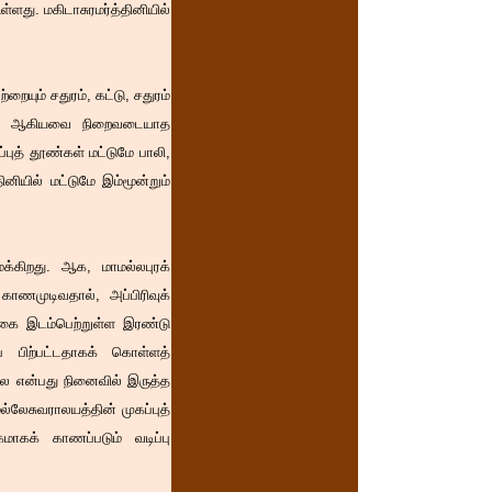
து. மகிடாசுரமர்த்தினியில்
யும் சதுரம், கட்டு, சதுரம்
ண்டம் ஆகியவை நிறைவடையாத
ுத் தூண்கள் மட்டுமே பாலி,
ியில் மட்டுமே இம்மூன்றும்
க்கிறது. ஆக, மாமல்லபுரக்
ாணமுடிவதால், அப்பிரிவுக்
லகை இடம்பெற்றுள்ள இரண்டு
் பிற்பட்டதாகக் கொள்ளத்
ை என்பது நினைவில் இருத்த
லேசுவராலயத்தின் முகப்புத்
மாகக் காணப்படும் வடிப்பு