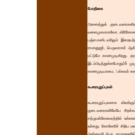
போதிகை
அனைத்துக் குடைவரைகளின்
வளைமுகமாகவோ, விரிகோணத்
பஞ்சபாண்டவரிலும் இறையற
ராமானுஜர், பெருவராகர் ஆக
மட்டுமே காணமுடிகிறது. த
இடம்பிடித்துள்ளபோதும்5 
காணமுடியாமை, ‘பல்லவர் கலை
கூரையுறுப்புகள்
கூரையுறுப்புகளாக விளங்க
குடைவரைகளிலேயே சிறக்கக
சத்ருமல்லேசுவரத்தில் உள
உள்ளது. கோனேரிச் சிறிய ம
அன்னவரி பெற, ராமானுஜரில்