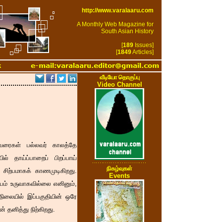
http://www.varalaaru.com
A Monthly Web Magazine for
South Asian History
[
189
Issues]
[
1849
Articles]
k
வீடியோ தொகுப்பு
Video Channel
ைவரைகள் பல்லவர் காலத்தே
 தாய்ப்பாறைப் பிறப்பாய்
நிகழ்வுகள்
ிற்பமாகக் காணமுடிகிறது.
Events
ம் உருவாகவில்லை எனினும்,
நிலையில் இப்பகுதியின் ஒரே
தனித்து நிற்கிறது.