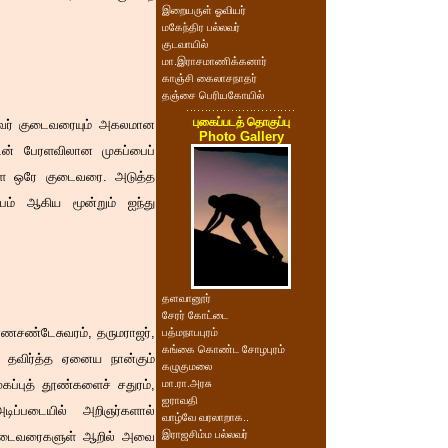
இறையருள் ஓவியர்
மகேந்திர பல்லவர்
குடவாயில்
மா.இராசமாணிக்கனார்
காஞ்சி கைலாசநாதர்
தஞ்சை பெரியகோயில்
புகைப்படத் தொகுப்பு
்டவர் குடைவரையும் அகலமான
Photo Gallery
டன் பேரளவிலான முகப்பைப்
ுள்ள ஒரே குடைவரை. அடுத்த
பம் ஆகிய மூன்றும் ஐந்து
தளவானூர்
சேரர் கோட்டை
ரணசண்டேசுவரம், தருமராஜர்,
பத்மநாபபுரம்
கங்கை கொண்ட சோழபுரம்
 தவிர்த்த ஏனைய நான்கும்
கழுகுமலை
கப்புத் தூண்களைச் சதுரம்,
மா.ரா.அரசு
ஐராவதி
ிப்படையில் அறிஞர்களால்
வாழ்வே வரலாறாக..
இராஜசிம்ம பல்லவர்
ற குடைவரைகளுள் ஆறில் அவை