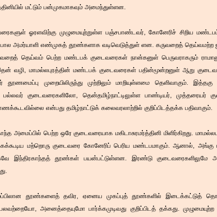
்தினியில் மட்டும் பன்முகமாகவும் அமைந்துள்ளன.
களுள் ஓரளவிற்கு முழுமையுற்றுள்ள பஞ்சபாண்டவர், கோனேரிச் சிறிய மண்டபம், 
ு போல அமர்யாளி எண்முகத் தூண்களாக வடிவெடுத்துள் ளன. கருவறைத் தெய்வமற்ற ஐந
ருவறைத் தெய்வம் பெற்ற மண்டபக் குடைவரைகள் நான்கனுள் பெருவராகரும் ராமான
் வழி, மாமல்லபுரத்தின் மண்டபக் குடைவரைகள் பதின்மூன்றனுள் ஆறு குடைவ
ர் தூணமைப்பு முறையிலிருந்து முற்றிலும் மாறியுள்ளமை தெளிவாகும். இத்தகு
ள்ள பல்லவர் குடைவரைகளிலோ, தென்தமிழ்நாட்டிலுள்ள பாண்டியர், முத்தரையர்
கூடவில்லை என்பது தமிழ்நாட்டுக் கலைவரலாற்றில் குறிப்பிடத்தக்க பதிவாகும்.
ாந்த அமைப்பில் பெற்ற ஒரே குடைவரையாக மகிடாசுரமர்த்தினி மிளிர்கிறது. மாமல்
்கக்கூடிய மற்றொரு குடைவரை கோனேரிப் பெரிய மண்டபமாகும். ஆனால், அங்கு மக
கவே இந்திரகாந்தத் தூண்கள் பயன்பட்டுள்ளன. இரண்டு குடைவரைகளிலுமே அ
து.
அமைப்பிலான தூண்களைத் தவிர, ஏனைய முகப்புத் தூண்களில் இடைக்கட்டுத் 
 பலவற்றையோ, அனைத்தையுமோ பார்க்கமுடிவது குறிப்பிடத் தக்கது. முழுமையுற்ற 