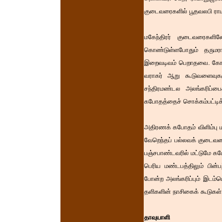
குடைவரைகளில் பூதவலபி ராமா
மகேந்திரர் குடைவரைகளி
கொண்டுள்ளபோதும் தருமரா
இறைவடிவம் பெறாதவை. கோனே
வராகர் ஆறு கூடுவளைவுகள
சந்திரமண்டல அலங்கரிப்பை
கபோதத்தைச் சொக்கம்பட்டிக்
அதிரணக் கபோதம் விளிம்பு ம
வேறெந்தப் பல்லவக் குடைவர
பஞ்சபாண்டவரில் மட்டுமே கப
பெரிய மண்டபத்திலும் பின்
போன்ற அலங்கரிப்பும் இடம்
தளிகளின் நாசிகைக் கூடுகள் 
தாவுயாளி