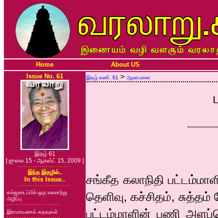
Home
About US
Issue No. 61
>
இதழ் எண். 61
ஆலாபனை
இதழ் 61
[ ஜுலை 15 - ஆகஸ்ட் 15, 2009 ]
இந்த இதழில்..
சங்கீத கலாநிதி பட்டம்மாள
In this Issue..
கல்லுடைப்பில் ஒரு வரலாற்று
தெளிவு, கச்சிதம், சுத்
அழிப்பு
பட்டம்மாளின் பணி அளப்ப
இராமாயணக் கதவுகள்