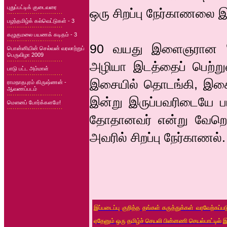
புதுப்பட்டிக் குடைவரை
ஒரு சிறப்பு நேர்காணலை இ
பழந்தமிழ்க் கல்வெட்டுகள் - 3
கழுகுமலை பயணக் கடிதம் - 3
90 வயது இளைஞரான 'எஸ்
பொன்னியின் செல்வன் வரலாற்றுப்
பெருவிழா 2009
அழியா இடத்தைப் பெற்றுள
பாடு பட்ட அம்மாள்
இசையில் தொடங்கி, இசை
ராமநாதபுரம் கிருஷ்ணன் -
ஆவணப்படம்
இன்று இருப்பவரிடையே ப
மௌனப் போர்க்களமே!
தோதானவர் என்று வேறொரு
அவரில் சிறப்பு நேர்காணல்.
இப்படைப்பு குறித்த தங்கள் கருத்துக்கள் வரவேற்கப்
ஏதேனும் ஒரு தமிழ்ச் செயலி பின்னணி செயல்பாட்டில் 