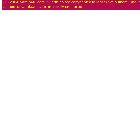
(C) 2004, varalaaru.com. All articles are copyrighted to respective authors. Unaut
authors or varalaaru.com are strictly prohibited.