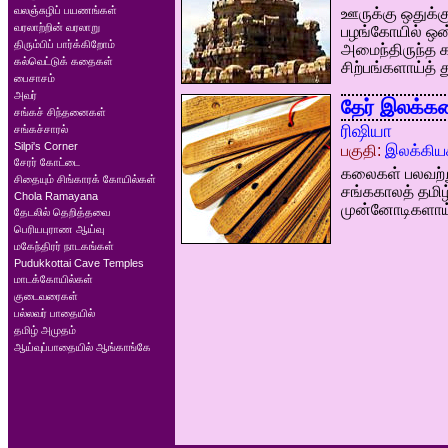
வலஞ்சுழிப் பயணங்கள்
ஊருக்கு ஒதுக்கு
வரலாற்றின் வரலாறு
பழங்கோயில் ஒன
திரும்பிப் பார்க்கிறோம்
அமைந்திருந்த க
கல்வெட்டுக் கதைகள்
சிற்பங்களாய்த் 
பைசாசம்
அவர்
தேர் இலக்க
சங்கச் சிந்தனைகள்
ரிஷியா
சங்கச்சாரல்
Silpi's Corner
பகுதி:
இலக்கிய
சேரர் கோட்டை
கலைகள் பலவற்றுக
சிதையும் சிங்காரக் கோயில்கள்
சங்ககாலத் தமிழ
Chola Ramayana
முன்னோடிகளாய்ப
தேடலில் தெறித்தவை
பெரியபுராண ஆய்வு
மகேந்திரர் நாடகங்கள்
Pudukkottai Cave Temples
மாடக்கோயில்கள்
குடைவரைகள்
பல்லவர் பாதையில்
தமிழ் அமுதம்
ஆய்வுப்பாதையில் ஆங்காங்கே