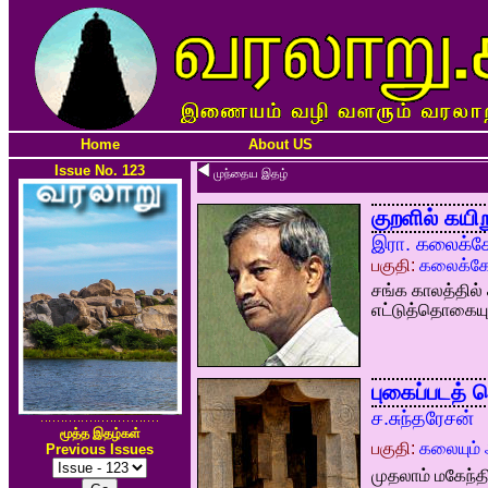
Home
About US
Issue No. 123
முந்தைய இதழ்
குறளில் கயி
இரா. கலைக்
பகுதி:
கலைக்கோ
சங்க காலத்தில்
எட்டுத்தொகையும் 
புகைப்படத் 
ச.சுந்தரேசன்
மூத்த இதழ்கள்
பகுதி:
கலையும் 
Previous Issues
முதலாம் மகேந்