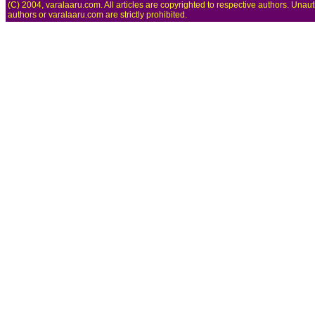
(C) 2004, varalaaru.com. All articles are copyrighted to respective authors. Unaut
authors or varalaaru.com are strictly prohibited.