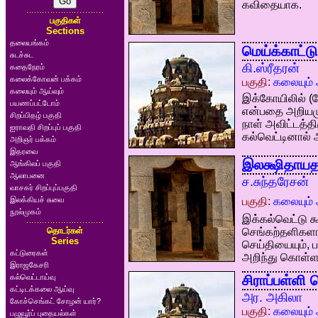
கவிதையாக.
பகுதிகள்
Sections
தலையங்கம்
மெய்க்காட்டு
சுடச்சுட
கி.ஸ்ரீதரன்
கதைநேரம்
கலைக்கோவன் பக்கம்
பகுதி:
கலையும் 
கலையும் ஆய்வும்
இக்கோயிலில் (ச
பயணப்பட்டோம்
என்பதை அறியமுட
சிறப்பிதழ் பகுதி
நாள் அவிட்டத்தி
ஐராவதி சிறப்புப் பகுதி
கல்வெட்டினால் 
அறிஞர் பக்கம்
இதரவை
இலக்ஷிதாய
ஆங்கிலப் பகுதி
ஆலாபனை
ச.சுந்தரேசன்
வாசகர் சிறப்புப்பகுதி
இலக்கியச் சுவை
பகுதி:
கலையும் 
நூல்முகம்
இக்கல்வெட்டு க
தொடர்கள்
செங்கற்தளிகளாக
Series
செய்தியையும், 
கட்டுரைகள்
அறிந்து கொள்ள
இராஜகேசரி
கல்வெட்டாய்வு
சிராப்பள்ளி 
கட்டிடக்கலை ஆய்வு
அர. அகிலா
கோச்செங்கட் சோழன் யார்?
பகுதி:
கலையும் 
பழுவூர்ப் புதையல்கள்