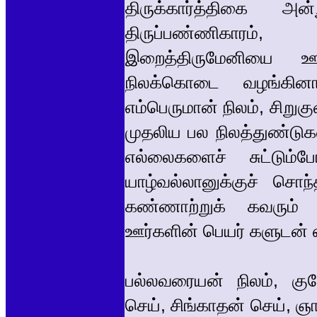
திருக்கார்த்திகை அ
திருப்பண்ணிகாரம்,
இறைத்திருமேனியை ஊரி
நிலக்கொடை வழங்கினா
எம்பெருமான் நிலம், சிறுகு
முதலிய பல நிலத்துண்டுக
எல்லைகளைச் சுட்டும்
யாழ்வல்லானுக்குச் ச
கண்ணாற்றுக் கவரும் க
ஊர்களின் பெயர் களுடன் எ
பல்லவரையன் நிலம், குல
செய், சிங்காதன் செய், 