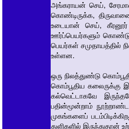
அங்கராயன் செய், சேரமா
கொண்டிருக்க, திருவானை
உடையான் செய், கீரனூ
ஊர்ப்பெயர்களும் கொண்ட
பெயர்கள் சமுதாயத்தில் 
உள்ளன.
ஒரு நிலத்துண்டு கொம்பூத
கொம்பூதிய கலைருக்கு இந
கல்வெட்டாகவே இருந்தபோ
பதின்மூன்றாம் நூற்றாண்
முகங்களைப் படம்பிடிக்க
துளிகளில் இருந்துதான் உற