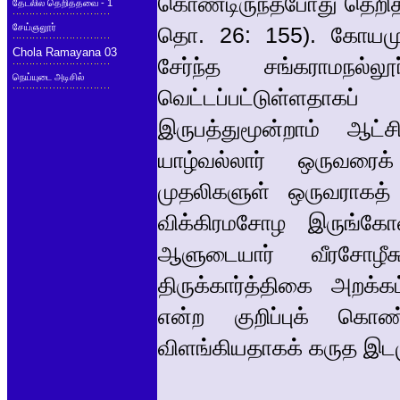
கொண்டிருந்தபோது தெறித்
தேடலில் தெறித்தவை - 1
சேய்ஞலூர்
தொ. 26: 155). கோயமுத்
Chola Ramayana 03
சேர்ந்த சங்கராமநல்ல
நெய்யுடை அடிசில்
வெட்டப்பட்டுள்ளதாகப
இருபத்துமூன்றாம் ஆட்
யாழ்வல்லார் ஒருவரைக
முதலிகளுள் ஒருவராகத்
விக்கிரமசோழ இருங்கோ
ஆளுடையார் வீரசோழீச
திருக்கார்த்திகை அறக்
என்ற குறிப்புக் கொ
விளங்கியதாகக் கருத இட