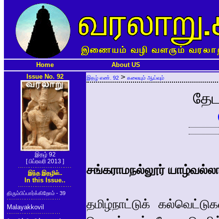
Home
About US
Issue No. 92
>
இதழ் எண். 92
கலையும் ஆய்வும்
தேட
இதழ் 92
[ பிப்ரவரி 2013 ]
சங்கராமநல்லூர் யாழ்வல்ல
இந்த இதழில்..
In this Issue..
திரும்பிப்பார்க்கிறோம் - 39
தமிழ்நாட்டுக் கல்வெட்ட
Malayakkovil