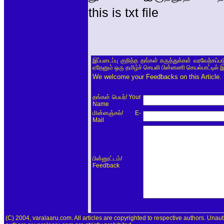
this is txt file
இப்படைப்பு குறித்த தங்கள் கருத்துக்கள் வரவேற்கப்
ஏதேனும் ஒரு தமிழ்ச் செயலி பின்னணி செயல்பாட்டில் 
We welcome your Feedbacks on this Article.
/ Your
தங்கள் பெயர்
Name
/ E-
மின்னஞ்சல்
Mail
/
பின்னூட்டம்
Feedback
(C) 2004, varalaaru.com. All articles are copyrighted to respective authors. Unaut