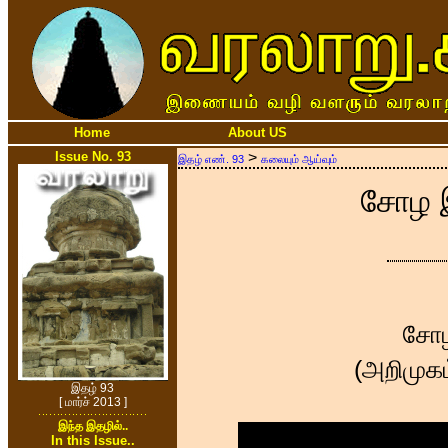
Home
About US
Issue No. 93
>
இதழ் எண். 93
கலையும் ஆய்வும்
சோழ இ
சோழ
(அறிமுக
இதழ் 93
[ மார்ச் 2013 ]
இந்த இதழில்..
In this Issue..