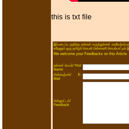
this is txt file
இப்படைப்பு குறித்த தங்கள் கருத்துக்கள் வரவேற்கப்
ஏதேனும் ஒரு தமிழ்ச் செயலி பின்னணி செயல்பாட்டில் 
We welcome your Feedbacks on this Article.
/ Your
தங்கள் பெயர்
Name
/ E-
மின்னஞ்சல்
Mail
/
பின்னூட்டம்
Feedback