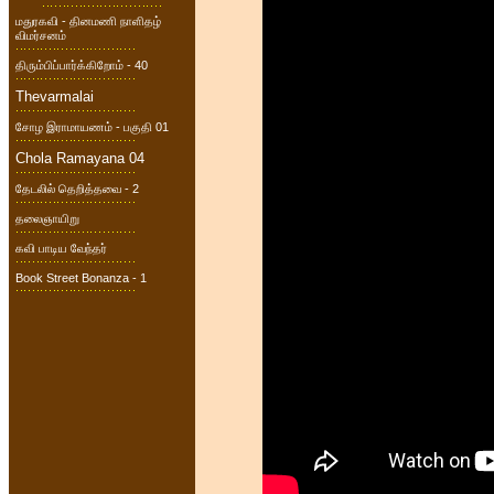
மதுரகவி - தினமணி நாளிதழ்
விமர்சனம்
திரும்பிப்பார்க்கிறோம் - 40
Thevarmalai
சோழ இராமாயணம் - பகுதி 01
Chola Ramayana 04
தேடலில் தெறித்தவை - 2
தலைஞாயிறு
கவி பாடிய வேந்தர்
Book Street Bonanza - 1