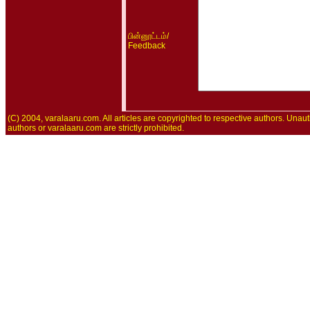
/
பின்னூட்டம்
Feedback
(C) 2004, varalaaru.com. All articles are copyrighted to respective authors. Unaut
authors or varalaaru.com are strictly prohibited.