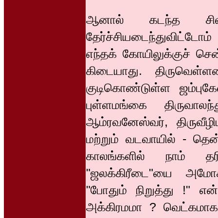
ஆனால் கடந்த சில
தேர்ச்சியடைந்துவிட்டோ
எந்தக் கோயிலுக்குச் செ
கிடையாது. திருவெள்ள
குடிகொண்டுள்ள ஜம்புக
புள்ளமங்கை திருவாலந
ஆம்ரவனேஸ்வர், திருவீழி
மற்றும் வடவாயில் - தென
காலங்களில் நாம் த
"ஜலக்கிரீடை"யை அமோக
"போதும் நிறுத்து !" எ
அக்கிரமமா ? வெட்கமா