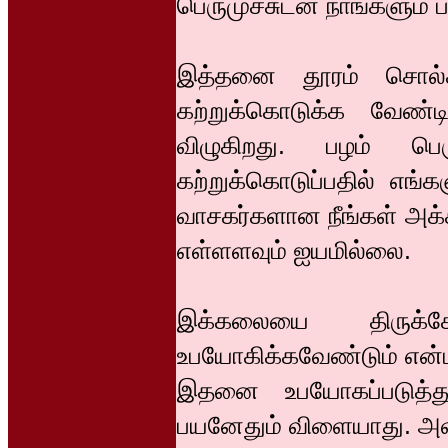
பெருமுச்சுடன் நாங்களும
இத்தனை தூரம் சொல்க
கற்றுக்கொடுக்க வேண்ட
விழுகிறது. பழம் ப
கற்றுக்கொடுப்பதில் எங்க
வாசகர்களான நீங்கள் அக்க
எள்ளளவும் ஐயமில்லை.
இக்கலையை திருக்கோ
உபயோகிக்கவேண்டும் என்ப
இதனை உபயோகப்படுத்த
பயனேதும் விளையாது. அவ