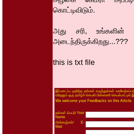
கொட்டிவிடும்.
அது சரி, உங்களின்
அடைந்திருக்கிறது...???
this is txt file
இப்படைப்பு குறித்த தங்கள் கருத்துக்கள் வரவேற்கப்
ஏதேனும் ஒரு தமிழ்ச் செயலி பின்னணி செயல்பாட்டில் 
We welcome your Feedbacks on this Article.
/ Your
தங்கள் பெயர்
Name
/ E-
மின்னஞ்சல்
Mail