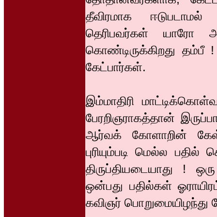
தீவிரமாக ஈடுபடாமல் வ
தெரிபவர்கள் யாரோ அவ
கொண்டிருக்கிறது தம்பீ 
கேட்பார்கள்.
இம்மாதிரி மாட்டிக்கொள்வ
பேரறிஞராகத்தான் இருப்ப
ஆர்வக் கோளாறின் கேள்
புரியும்படி மெல்ல பதில
திருப்தியடையாது ! ஒரு 
ஒன்பது பதில்கள் ஓராயிரம
கவிஞர் பொறுமையிழந்து ப