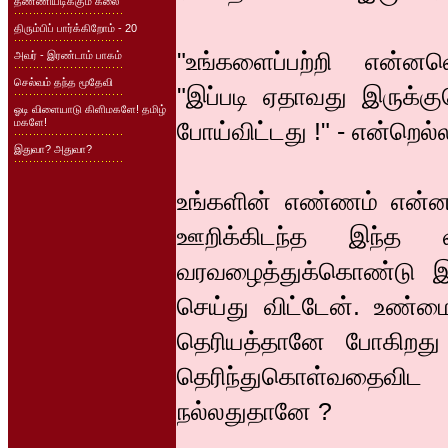
தண்ணியடிக்கும் கலை
திரும்பிப் பார்க்கிறோம் - 20
"உங்களைப்பற்றி என்ன
அவர் - இரண்டாம் பாகம்
செல்வம் தந்த மூதேவி
"இப்படி ஏதாவது இருக்க
ஓடி விளையாடு கிளிமகளே! தமிழ்
மகளே!
போய்விட்டது !" - என்றெல்லா
இதுவா? அதுவா?
உங்களின் எண்ணம் என்னவ
ஊறிக்கிடந்த இந்த
வரவழைத்துக்கொண்டு இந
செய்து விட்டேன். உண்மை
தெரியத்தானே போகிறது
தெரிந்துகொள்வதைவிட
நல்லதுதானே ?