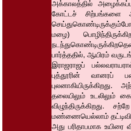
அக்காலத்தில் அழைக்கப்பட
கோட்டச் சிற்பங்களை
செய்துகொண்டிருக்கும்போ
மழை) பொழிந்திருக
நடந்துகொண்டிருக்கி
பார்த்ததில், ஆயிரம் வரு
இராஜராஜப் பல்லவராயரால
புத்தூரின் வானரப் ப
புலனாகியிருக்கிறது. அ
தலையிலும் உடலிலும் கைய
விழுந்திருக்கிறது. சற
மண்ணையெல்லாம் தட்டிவி
அது பரிதாபமாக உயிரை விட்