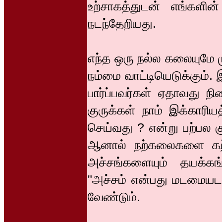
உற்சாகத்துடன் எங்களி
நடந்தேறியது.
எந்த ஒரு நல்ல கலையுமே ம
நம்மை வாட்டியெடுக்கும்.
பார்ப்பவர்கள் ஏதாவது 
குருக்கள் நாம் இக்காரிய
செய்வது ? என்று பற்பல 
ஆனால் நற்கலைகளை கற்ப
அச்சங்களையும் தயக்கங்
"அச்சம் என்பது மடமையடா 
வேண்டும்.