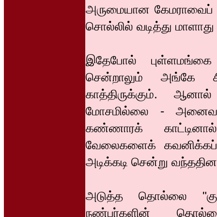
அருமையான கேமராவைப் பற
சொல்லில் வடித்து மாளாது 
இதேபோல் புள்ளமங்கை 
சென்றாலும் அங்கே 
காத்திருக்கும். ஆனால
மோசமில்லை - அனைவரைய
கண்ணாரக் காட்டினா
வேலைகளைக் கவனிக்கப் ப
அடிக்கடி சென்று வந்ததினால
அடுத்த தொல்லை "குட
நண்பர்களின் தொல்