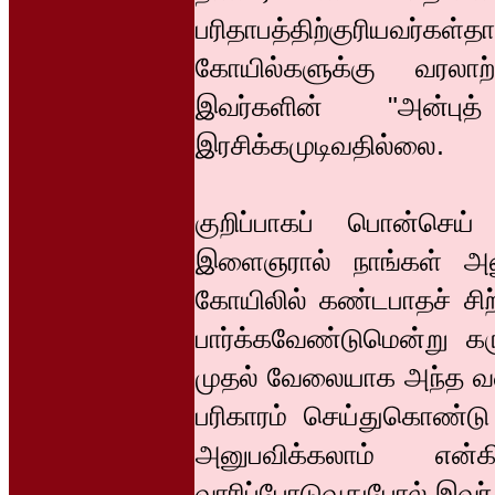
பரிதாபத்திற்குரியவர்க
கோயில்களுக்கு வரலா
இவர்களின் "அன்
இரசிக்கமுடிவதில்லை.
குறிப்பாகப் பொன்செய்
இளைஞரால் நாங்கள் அன
கோயிலில் கண்டபாதச் சி
பார்க்கவேண்டுமென்று க
முதல் வேலையாக அந்த வளா
பரிகாரம் செய்துகொண்டு 
அனுபவிக்கலாம் என
வாரிப்போடுவதுபோல் இவர் எ