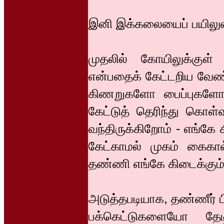
இனி இக்கலையைப் பயிலுவ
முதலில் கோயிலுக்குள
என்பதைக் கேட்டறிய வேண்
கிணறுகளோ பைப்புகளோ ந
கேட்டுத் தெரிந்து கொள
வந்திருக்கிறோம் - எங்கே
கேட்காமல் முகம் கைகா
தண்ணி எங்கே கிடைக்கும்
அடுத்தபடியாக, தண்ணீர் பி
பக்கெட்டுகளையோ தேடி