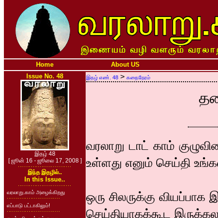
Home
About US
Issue No. 48
>
இதழ் எண். 48
கதைநேரம்
தண
வரலாறு டாட் காம் குழுவ
இதழ் 48
உள்ளது எனும் செய்தி உங்க
[ ஜூன் 16 - ஜூலை 17, 2008 ]
இந்த இதழில்..
In this Issue..
வரலாறு.காம் அழைக்கிறது
ஒரு சிலருக்கு வியப்பாக 
எப்பாடு பட்டாகிலும்!
செய்தியாகக்கூட இருக்கல