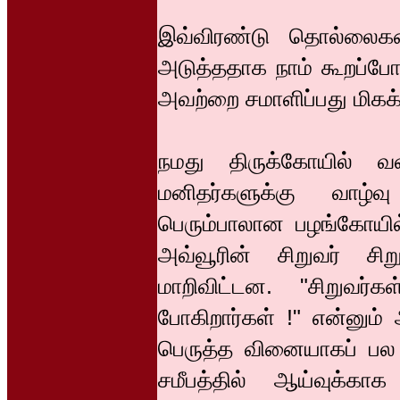
இவ்விரண்டு தொல்லைகள
அடுத்ததாக நாம் கூறப்ப
அவற்றை சமாளிப்பது மிகக்
நமது திருக்கோயில் வ
மனிதர்களுக்கு வாழ்
பெரும்பாலான பழங்கோயில
அவ்வூரின் சிறுவர் சி
மாறிவிட்டன. "சிறுவர
போகிறார்கள் !" என்னும் 
பெருத்த வினையாகப் பல 
சமீபத்தில் ஆய்வுக்க