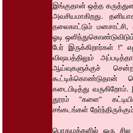
இங்குதான் ஒத்த கருத்து
அவசியமாகிறது. தனியாக
தலைகாட்டும் மனசாட்சி,
ஓடி ஒளிந்துகொண்டுவிடும
பேர் இருக்கிறார்கள் !" 
விஷயத்திலும் அப்படித்
ஆய்வுகளுக்குச் சென
கூட்டிக்கொண்டுதான
கடைபிடித்து வருகிறோம்
தூரம் "களை" கட்டியிரு
சங்கடங்கள் நேர்ந்திருக்கும
பொதுமக்களில் ஒரு சில 