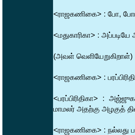
<ராஜகணிகை> : போ, போய்
<மதுகாரிகா> : அப்படியே 
(அவள் வெளியேறுகிறாள்)
<ராஜகணிகை> : பரப்பிரிதி
<பரப்பிரிதிகா> : அஜ்ஜு
மாமலர் அதற்கு அழகுத் தி
<ராஜகணிகை> : நல்லது பரப