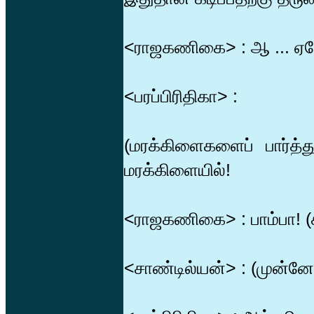
<ராஜகணிகை> : ஆ ... ஏதோ
<பரப்பிரிதிகா> :
(மரக்கிளைகளைப் பார்த்
மரக்கிளையில்!
<ராஜகணிகை> : பாம்பா! (க
<சாண்டில்யன்> : (முன்