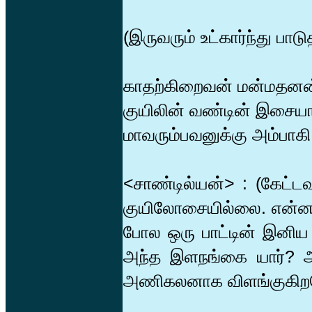
(இருவரும் உட்கார்ந்து பாடு
காதற்கிறைவன் மன்மதனன்
குயிலின் வண்டின் இசைய
மாவரும்பவனுக்கு அம்பா
<சாண்டில்யன்> : (கேட
குயிலோசையில்லை. என்ன இ
போல ஒரு பாட்டின் இனிய 
அந்த இளநங்கை யார்? அண
அணிகலனாக விளங்குகிற