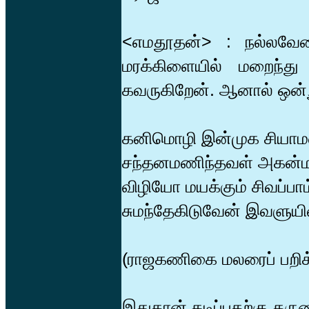
<எமதூதன்> : நல்லவே
மரக்கிளையில் மறைந்த
கவருகிறேன். ஆனால் ஒன்
கனிமொழி இன்முக சியா
சந்தனமணிந்தவள் அகன்ம
விழியோ மயக்கும் சிவப்பா
சுமந்தேகிடுவேன் இவளுய
(ராஜகணிகை மலரைப் பறிக்
இதுதான் கடிப்பதற்கு தரு