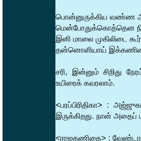
பொன்னுருக்கிய வண்ண 
மென்போதுக்கொத்தென நி
இனி மாலை முகிலிடை கூ
தன்னொளியாய் இக்கணிகை
சரி, இன்னும் சிறிது நேர
உயிரைக் கவரலாம்.
<பரப்பிரிதிகா> : அஜ்
இருக்கிறது. நான் அதைப் 
<ராஜகணிகை> : வேண்டாம்,