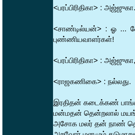
<பரப்பிரிதிகா> : அஜ்ஜுகா
<சாண்டில்யன்> : ஓ ..
புண்ணியவாளர்கள்!
<பரப்பிரிதிகா> : அஜ்ஜு
<ராஜகணிகை> : நல்லது.
இரதிதன் கடைக்கண் பாங
மன்மதன் தென்றலால் மயங
அசோக மலர் தன் நாண் தொ
அறவோர் மனமும் தடுமாறும