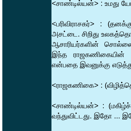
<சாண்டில்யன்> : உமது ய
<பரிவிராசகர்> : (தனக்
அசட்டை. சிறிது உலகத்த
ஆசாரியர்களின் சொல்லைக
இந்த ராஜகணிகையின் உ
என்பதை இவனுக்கு எடுத்து
<ராஜகணிகை> : (விழித்தெழு
<சாண்டில்யன்> : (மகிழ்ச்
வந்துவிட்டது. இதோ ... இத