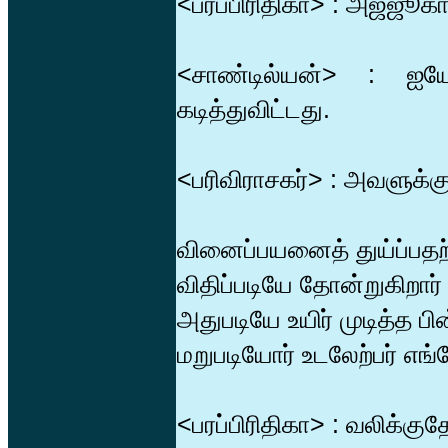
<பரப்பிரிதிகா> : அஜ்ஜூகாவ
<சாண்டில்யன்> : ஐ
கடித்துவிட்டது.
<பரிவிராசகர்> : அவளுக்கு
வினைப்பயனைத் துய்ப்பதற
விதிப்படியே தோன்றுகிறார
அதுபடியே உயிர் முடித்த ப
மறுபடியோர் உடலேற்பர் எங
<பரப்பிரிதிகா> : வலிக்க