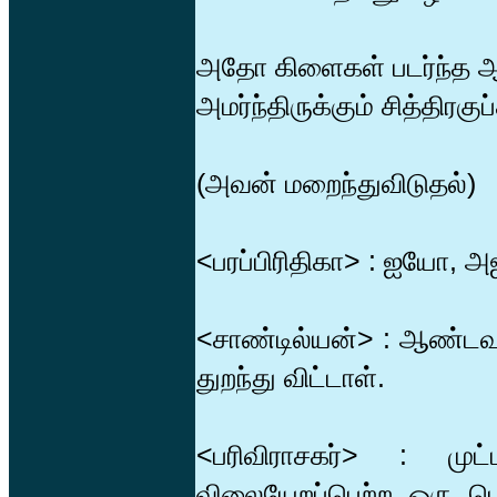
அதோ கிளைகள் படர்ந்த 
அமர்ந்திருக்கும் சித்தி
(அவன் மறைந்துவிடுதல்)
<பரப்பிரிதிகா> : ஐயோ, அ
<சாண்டில்யன்> : ஆண்ட
துறந்து விட்டாள்.
<பரிவிராசகர்> : முட
விலையேறப்பெற்ற ஒரு பொர