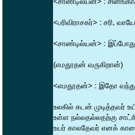
<சாண்டில்யன்> : சினங்க
<பரிவிராசகர்> : சரி, வாயே
<சாண்டில்யன்> : இப்போது
(எமதூதன் வருகிறான்)
<எமதூதன்> : இதோ வந்து
உலகில் கடன் முடித்தவர் உயி
உள்ள நல்லதல்லதற்கு சாட்சி
உயர் காலதேவர் எனக் கா