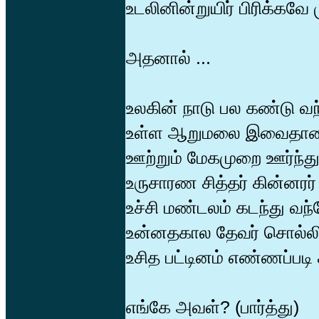
உடலினின்றுயிர் பிரிக்கவே
அதனால் ...
உலகின் நாடு பல கண்டு வ
உள்ள ஆறுமலை இவைதாண்
ஊற்றும் மேகமுறை ஊர்ந்து
உருசாரண சித்தர் கின்னரர்
உச்சி மண்டலம் கடந்து வந்
உன்னதகால தேவர் சொல்ல
உசித பட்டினம் எண்ணப்படி 
எங்கே அவள்? (பார்த்து)