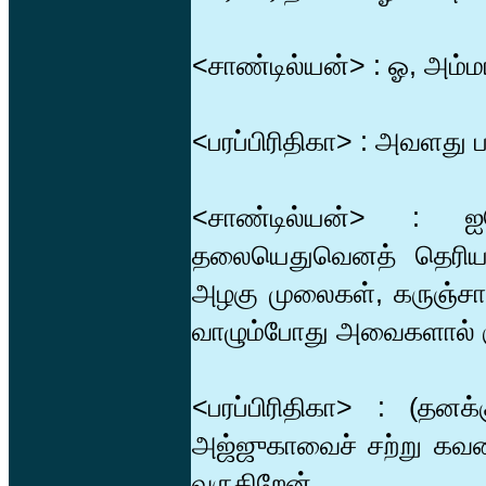
<சாண்டில்யன்> : ஓ, அம்
<பரப்பிரிதிகா> : அவளது
<சாண்டில்யன்> : ஐ
தலையெதுவெனத் தெரியவ
அழகு முலைகள், கருஞ்சாந்
வாழும்போது அவைகளால் குத
<பரப்பிரிதிகா> : (தனக்
அஜ்ஜுகாவைச் சற்று கவன
வருகிறேன்.