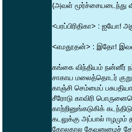
(அவள் மூர்ச்சையடைந்து வ
<பரப்பிரிதிகா> : ஐயோ! அஜ
<எமதூதன்> : இதோ! இவளது
கங்கை விந்தியம் நன்னீர் ந
சாகாய மலைத்தொடர் குற
காஞ்சி செம்மைப் பசுபதிய
சீரோடு காவிரி பொருனை
காற்றினுங்கடுகிக் கடந்தி
கடலுக்கு அப்பால் ஈழமும் 
கோலகால தேவனுழைச் சேர