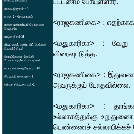
பட்டணம் போயுள்ளார்.
கல்வித் தலைமை
பகவதஜ்ஜுகம் - 4
கதை 5 - தேவதானம்
<ராஜகணிகை> : எதற்காக 
என்ன புண்ணியம் செய்தனை
நெஞ்சமே!
வாழ்க நீ தம்பி!
<மதுகாரிகா> : வேறு
விடியலைக் கண்ட விட்டுப்போன
தொடர்ச்சிகள்
விரைவுபடுத்த.
கோயில்களை நோக்கி
2. வலம் வருவோம் வாருங்கள்
கட்டடக்கலைத்தொடர் - 10
<ராஜகணிகை> : இதுவரை க
திருநந்தி ஈஸ்வரம் - 1
அவருக்குப் போதவில்லை.
சங்கச் சிந்தனைகள்-1
<மதுகாரிகா> : தாங்
உல்லாசத்துக்கு உறுதுணை
பெண்ணைச் சல்லாபிக்கச் 