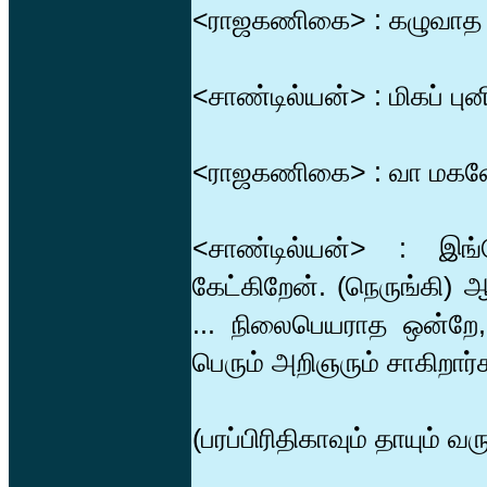
<ராஜகணிகை> : கழுவாத
<சாண்டில்யன்> : மிகப் பு
<ராஜகணிகை> : வா மகனே 
<சாண்டில்யன்> : இங
கேட்கிறேன். (நெருங்கி
... நிலைபெயராத ஒன்றே,
பெரும் அறிஞரும் சாகிறார்
(பரப்பிரிதிகாவும் தாயும் வர