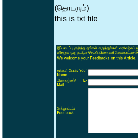
(தொடரும்)
this is txt file
இப்படைப்பு குறித்த தங்கள் கருத்துக்கள் வரவேற்கப்
ஏதேனும் ஒரு தமிழ்ச் செயலி பின்னணி செயல்பாட்டில் 
We welcome your Feedbacks on this Article.
/ Your
தங்கள் பெயர்
Name
/ E-
மின்னஞ்சல்
Mail
/
பின்னூட்டம்
Feedback