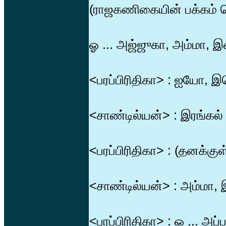
(ராஜகணிகையின் பக்கம் ச
ஓ ... அஜ்ஜுகா, அம்மா, இ
<பரப்பிரிதிகா> : ஐயோ, 
<சாண்டில்யன்> : இரங்கல் .
<பரப்பிரிதிகா> : (தனக்கு
<சாண்டில்யன்> : அம்ம
<பரப்பிரிதிகா> : ஓ ... அப