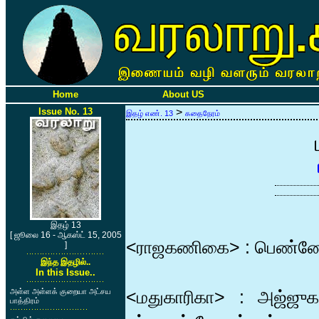
Home
About US
Issue No. 13
>
இதழ் எண். 13
கதைநேரம்
இதழ் 13
[ ஜூலை 16 - ஆகஸ்ட் 15, 2005
<ராஜகணிகை> : பெண்ணே 
]
இந்த இதழில்..
In this Issue..
அள்ள அள்ளக் குறையா அட்சய
<மதுகாரிகா> : அஜ்ஜுகா
பாத்திரம்