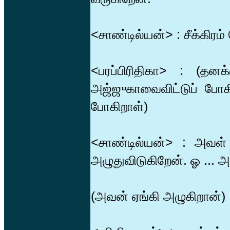
<சாண்டில்யன்> : சீக்கிரம
<பரப்பிரிதிகா> : (தன
அஜ்ஜுகாவைவிட்டுப் போக
போகிறாள்)
<சாண்டில்யன்> : அவள் 
அழுதுவிடுகிறேன். ஓ ... அ
(அவன் ஏங்கி அழுகிறான்)