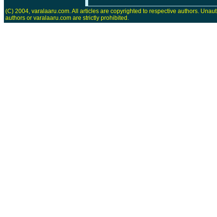
(C) 2004, varalaaru.com. All articles are copyrighted to respective authors. Unaut
authors or varalaaru.com are strictly prohibited.