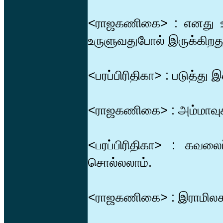
<ராஜகணிகை> : எனது உடல
உருளுவதுபோல் இருக்கிறத
<பரப்பிரிதிகா> : படுத்து
<ராஜகணிகை> : அம்மாவுக
<பரப்பிரிதிகா> : கவலைப
சொல்லலாம்.
<ராஜகணிகை> : இராமில