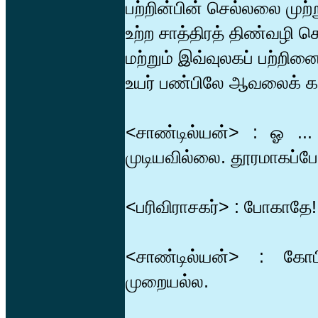
பற்றின்பின் செல்லலை முற்ற
உற்ற சாத்திரத் திண்வழி செ
மற்றும் இவ்வுலகப் பற்றினை
உயர் பண்பிலே ஆவலைக் காட
<சாண்டில்யன்> : ஓ .
முடியவில்லை. தூரமாகப்போ
<பரிவிராசகர்> : போகாதே
<சாண்டில்யன்> : கோப
முறையல்ல.