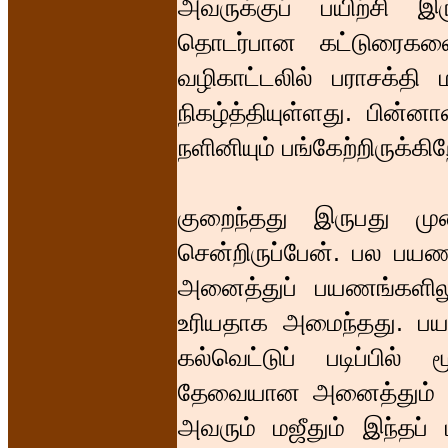
அவருக்குப் பயிற்சி இர
தொடர்பான கட்டுரைகளை 
வழிகாட்டலில் பராசக்தி
நிகழ்த்தியுள்ளது. பின்னா
நளினியும் பங்கேற்றிருக்கிற
குறைந்தது இருபது முற
சென்றிருப்பேன். பல பயண
அனைத்துப் பயணங்களிலும
உரியதாக அமைந்தது. பய
கல்வெட்டுப் படிப்பில் 
தேவையான அனைத்தும் ஏ
அவரும் மஜீதும் இந்தப