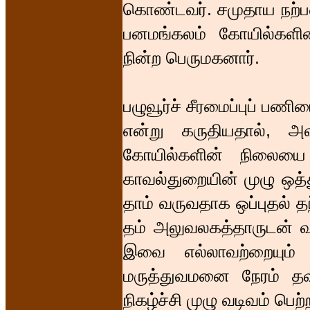
கொண்டவர். சமுதாய நற்பண
பனமங்கலம் கோயில்களி
நின்ற பெருமகனார்.
பழுவூர்ச் சீரமைப்புப் பண
என்று கருதியதால், அ
கோயில்களின் நிலைய
காவல்துறையின் முழு ஒத்
தாம் வருவதாக ஒப்புதல் தந
தம் அலுவலகத்தாருடன் வ
இவை எல்லாவற்றையும் 
மருத்துவமனை நேரம் தவ
நிகழ்ச்சி முழு வடிவம் பெற்