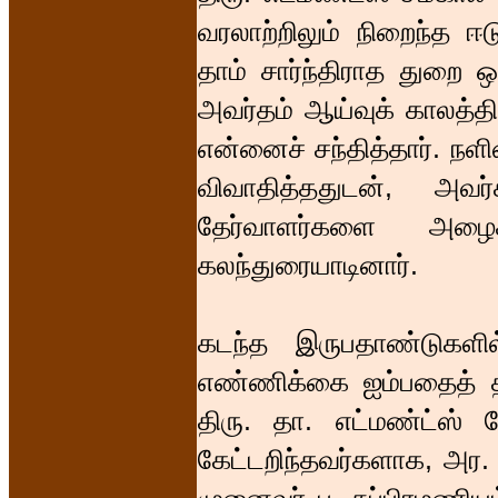
வரலாற்றிலும் நிறைந்த ஈ
தாம் சார்ந்திராத துறை 
அவர்தம் ஆய்வுக் காலத்தி
என்னைச் சந்தித்தார். நளி
விவாதித்ததுடன், அவ
தேர்வாளர்களை அழைக
கலந்துரையாடினார்.
கடந்த இருபதாண்டுகளி
எண்ணிக்கை ஐம்பதைத் தா
திரு. தா. எட்மண்ட்ஸ் ப
கேட்டறிந்தவர்களாக, அர.