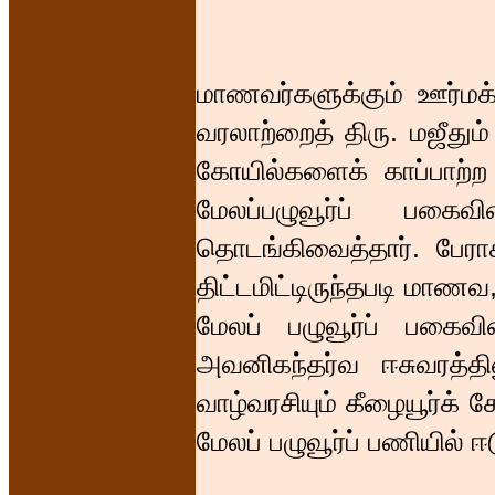
மாணவர்களுக்கும் ஊர்மக்
வரலாற்றைத் திரு. மஜீதும
கோயில்களைக் காப்பாற
மேலப்பழுவூர்ப் பகைவ
தொடங்கிவைத்தார். பேராச
திட்டமிட்டிருந்தபடி மாண
மேலப் பழுவூர்ப் பகைவிட
அவனிகந்தர்வ ஈசுவரத்தி
வாழ்வரசியும் கீழையூர்க் க
மேலப் பழுவூர்ப் பணியில் ஈ