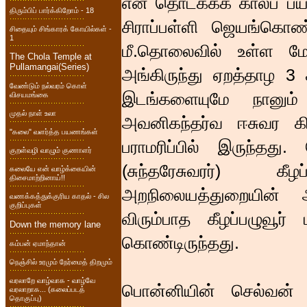
என் தொடக்கக் காலப் பயண
திரும்பிப் பார்க்கிறோம் - 18
சிராப்பள்ளி ஜெயங்கொண்
சிதையும் சிங்காரக் கோயில்கள் -
1
மீ.தொலைவில் உள்ள மே
The Chola Temple at
Pullamangai(Series)
அங்கிருந்து ஏறத்தாழ 3 க
வேண்டும் நல்வரம் கொள்
இடங்களையுமே நானும் எ
விசயமங்கை
முதல் நாள் உலா
அவனிகந்தர்வ ஈசுவர கி
"கலை" வளர்த்த பயணங்கள்
பராமரிப்பில் இருந்தது
குறள்வழி வாழும் குணாளர்
(சுந்தரேசுவரர்) கீ
கலையே என் வாழ்க்கையின்
திசைமாற்றினாய்!!
அறநிலையத்துறையின் ஆ
வணக்கத்துக்குரிய காதல் - சில
குறிப்புகள்
விரும்பாத கீழப்பழுவூர
Down the memory lane
கொண்டிருந்தது.
கம்பன் ஏமாந்தான்
நெஞ்சில் உரமும் நேர்மைத் திறமும்
வரலாறே வாழ்வாக - வாழ்வே
பொன்னியின் செல்வன் த
வரலாறாக... (கலைப்படத்
தொகுப்பு)