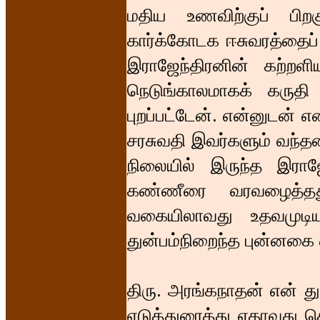
மதிய உணவிற்குப் பிற
கார்க்கோடக ஈசுவரத்தைப
இராஜேந்திரனின் கற்றள
நெடுங்காலமாகக் கருத
புறப்பட்டேன். என்னுடன் எ
சரசுவதி இவர்களும் வந்தனர
நிலையில் இருந்த இராஜே
கண்ணீரை வரவழைத்தது.
வகையிலாவது உதவமுடிய
துன்பம்நிறைந்த புன்னகை 
திரு. அரங்கநாதன் என் து
எடுத்துரைத்து ஏதாவது செ