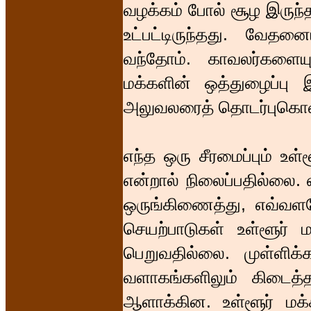
வழக்கம் போல் சூழ இருந்
உட்பட்டிருந்தது. வேத
வந்தோம். காவலர்களையு
மக்களின் ஒத்துழைப்பு 
அலுவலரைத் தொடர்புகொள்
எந்த ஒரு சீரமைப்பும் உள
என்றால் நிலைப்பதில்லை.
ஒருங்கிணைத்து, எவ்வளவே
செயற்பாடுகள் உள்ளூர் 
பெறுவதில்லை. முள்ளிக்கர
வளாகங்களிலும் கிடைத்
ஆளாக்கின. உள்ளூர் மக்