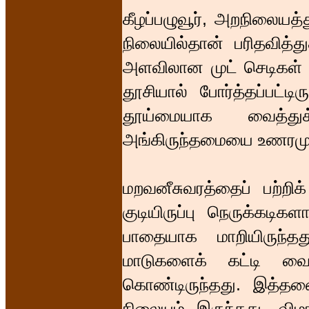
கீழப்பழுவூர், அறநிலையத்த
நிலையில்தான் பரிதவித்து
அளவிலான முட் செடிகள் பட
தூசியால் போர்த்தப்பட்ட
தூய்மையாக வைத்துக
அங்கிருந்தமையை உணரமுட
மறவனீசுவரத்தைப் பற்றிக
குடியிருப்பு நெருக்கடிக
பாதையாக மாறியிருந்த
மாடுகளைக் கட்டி வைக
கொண்டிருந்தது. இத்த
நிலையம் இருந்தது. விம