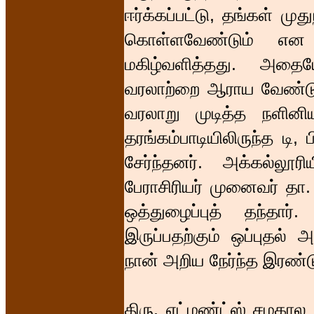
ஈர்க்கப்பட்டு, தங்கள் மு
கொள்ளவேண்டும் என 
மகிழ்வளித்தது. அதைய
வரலாற்றை ஆராய வேண்டும
வரலாறு முடித்த நளினி
தரங்கம்பாடியிலிருந்த டி, 
சேர்ந்தனர். அக்கல்லூ
பேராசிரியர் முனைவர் தா.
ஒத்துழைப்புத் தந்தார
இருப்பதற்கும் ஒப்புதல்
நான் அறிய நேர்ந்த இரண்ட
திரு. எட்மண்ட்ஸ் சமகால 