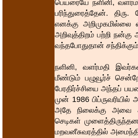
பெயரையே நளினி, வளர்ம
பரிந்துரைத்தேன். திரு
எனக்கு அறிமுகமில்லை 
அறிவுத்திறம் பற்றி நன்கு
வந்தபோதுதான் சந்திக்கும்
நளினி, வளர்மதி இவர்கள
மீண்டும் பழுவூர்ச் சென்
பேரதிர்ச்சியை அந்தப் பயணம
முன் 1986 பிப்ருவரியில்
அதே நிலைக்கு அவை திர
செடிகள் முளைத்திருந்தன.
மறவனீசுவரத்தில் அமைந்த