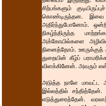
சிற்பங்களும் குடியிருப்பு
கொண்டிருந்தன. இவை 
அதிர்ந்துபோனோம். ஒன்
நிகழ்ந்திருந்த மாற்
அக்கோயில்களை அழிவின்
நினைத்தோம். ஊருக்குத் 
துறையின் கீழ்ப் பராமரிக
விளக்கினேன். அவரும் என்ன
அடுத்த நாளே மாவட்ட ஆ
இல்லத்தில் சந்தித்தேன
எடுத்துரைத்தேன். வரல