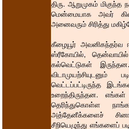
திரு. ஆறுமுகம் மிகுந்த
மென்மையாக அவர் கிண்
அனைவரும் சிரித்து மகிழ்
கீழையூர் அவனிகந்தர்வ
ஸ்ரீகோயில், தென்வாயில
கல்வெட்டுகள் இருந்த
விடாமுயற்சியுடனும் ப
வெட்டப்பட்டிருந்த இடங்
உறைந்திருந்தன. எங்கள
தெரிந்துகொள்ள நாங்
அத்தேனீக்களைச் சி
சீறியெழுந்து எங்களைப் 