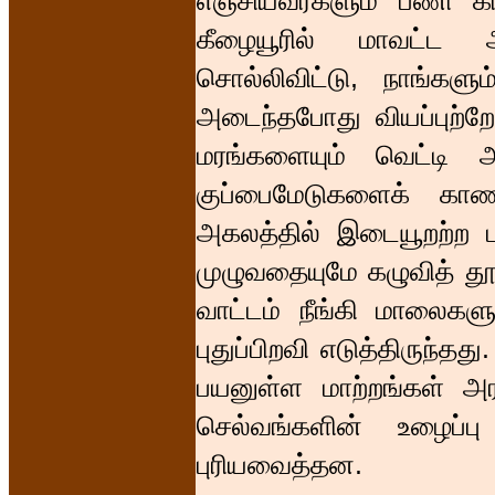
எஞ்சியவர்களும் பணி க
கீழையூரில் மாவட்ட 
சொல்லிவிட்டு, நாங்களு
அடைந்தபோது வியப்புற்ற
மரங்களையும் வெட்டி அக
குப்பைமேடுகளைக் காண
அகலத்தில் இடையூறற்ற 
முழுவதையுமே கழுவித் தூய
வாட்டம் நீங்கி மாலைகளுட
புதுப்பிறவி எடுத்திருந்தத
பயனுள்ள மாற்றங்கள் அ
செல்வங்களின் உழைப்ப
புரியவைத்தன.