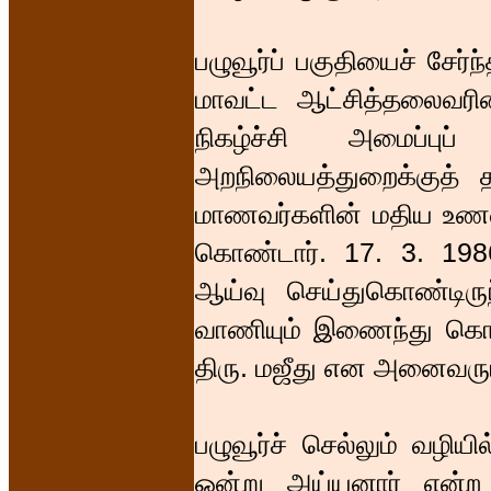
பழுவூர்ப் பகுதியைச் சேர்
மாவட்ட ஆட்சித்தலைவரின்
நிகழ்ச்சி அமைப்புப
அறநிலையத்துறைக்குத் 
மாணவர்களின் மதிய உணவுக்
கொண்டார். 17. 3. 1986
ஆய்வு செய்துகொண்டிர
வாணியும் இணைந்து கொண்
திரு. மஜீது என அனைவரும் ப
பழுவூர்ச் செல்லும் வழியில
ஒன்று அய்யனார் என்ற 