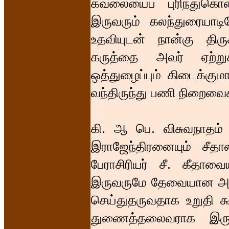
கவலையைப் புரிந்துகொ
இருவரும் கலந்துரையாடி
உதவியுடன் நான்கு திர
கருத்தை அவர் ஏற்று
ஒத்துழைப்பும் கிடைக்கும
வந்திருந்து பணி நிறைவை
கி. ஆ பெ. விசுவநாதம் ம
இராஜேந்திரனையும் சீதால
பேராசிரியர் சீ. கீதாவ
இருவருமே தேவையான அள
செய்துதருவதாக உறுதி கூற
துணைத்தலைவராக இருந