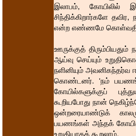
இலாபம், கோயிலில் இ
சிந்திக்கிறார்களே தவிர,
என்ற எண்ணமே கொள்வத
ஊருக்குத் திரும்பியதும் 
ஆய்வு செய்யும் உறுதிகெ
நளினியும் அவனிகந்தர்வ ஈ
கொண்டனர். 'நம் பயணங
கோயில்களுக்குப் புத்
கூறியபோது நான் நெகிழ்ந்
ஒன்றரையாண்டுக் கால
பயணங்கள் அந்தக் கோயில
உறுதியாகக் கூறலாம்.