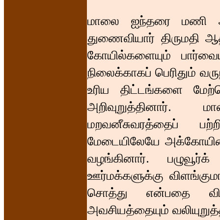
மாலை ஐந்தரை மணி அள
துணைவியார் திருமதி ஆதி
கோயில்களையும் பார்வைய
நிலைக்காகப் பெரிதும் வர
உரிய திட்டங்களை மேற்
அறிவுறுத்தினார். 
மறவனீசுவரத்தைப் பற்
மேடையிலேயே அக்கோயிலை
வழங்கினார். பழுவூர்க
ஊர்மக்களுக்கு விளங்கும
சொத்து என்பதை விள
அவசியத்தையும் வலியுறுத்