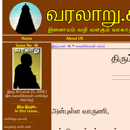
Home
About US
Issue No. 46
>
இதழ் எண். 46
கலைக்கோவன் பக்கம்
திரும
இதழ் 46 [ ஏப்ரல் 21, 2008 ]
இரா.கலைக்கோவன் மணிவிழா
சிறப்பிதழ்
இந்த இதழில்..
அன்புள்ள வாருணி,
In this Issue..
மணிவிழா நாயகர்
தவறுக்கு தண்டனை