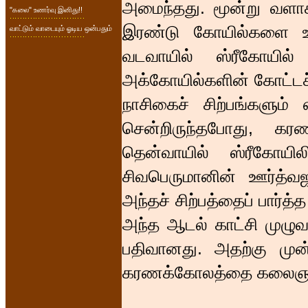
அமைந்தது. மூன்று வளா
"கலை" உணர்வு இனிது!!
இரண்டு கோயில்களை உள்
வாட்டும் வாடையும் ஓடிய ஒன்பதும்
வடவாயில் ஸ்ரீகோயில்
அக்கோயில்களின் கோட்டச
நாசிகைச் சிற்பங்களும்
சென்றிருந்தபோது, கர
தென்வாயில் ஸ்ரீகோய
சிவபெருமானின் ஊர்த்வ
அந்தச் சிற்பத்தைப் பார்த்
அந்த ஆடல் காட்சி முழுவ
பதிவானது. அதற்கு முன
கரணக்கோலத்தை கலைஞர்க