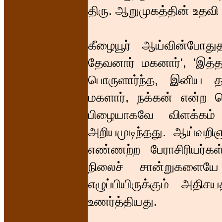
திரு. ஆறுமுகத்தின் உதவ
கீழையூர் ஆய்வின்போத
தேவனார் மகனார்', 'இத்த
பொருளார்ந்த, இனிய த
மகளார், நக்கன் என்ற செ
பிழையாகவே விளக்கம் 
அறியமுடிந்தது. ஆய்வறிஞ
எண்ணற்ற பேராசிரியர்க
நிலைச் சான்றுகளையே 
எழுப்பியிருக்கும் அதி
உணர்த்தியது.