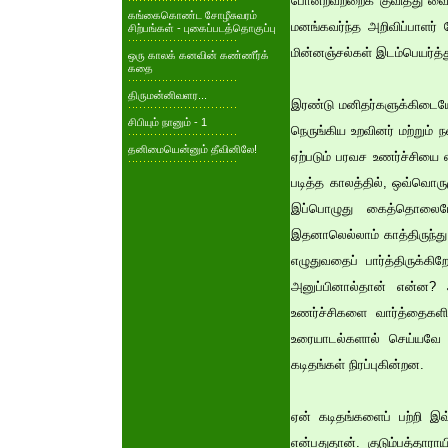
போன்றவற்றைக் குவித்து வைத
கங்கைகொண்ட சோழீசுவரம்
மனங்கவர்ந்த அறிவிப்பாளர் 
சிற்பங்கள் - புகைப்படத்தொகுப்பு
மின்னஞ்சல்கள் இடம்பெயர்த்
ஒரு காலக் கனவின் கண்ணீர்க்
கதை
திருமன்னிவளர...
இரண்டு மனிதர்களுக்கிடையே 
சிபியும் நானும் - 1
நெருங்கிய உறவினர் மற்றும் 
தனிமையென்னும் தீவினிலே!
ஏற்படும் பரவச உணர்ச்சியை எழ
படித்த காலத்தில், ஒவ்வொரும
இப்பொழுது கைத்தொலைபேசி
இதனாலெல்லாம் காத்திருந்து 
எழுதுவதைப் பார்த்திருக்கி
அனுப்பினால்தான் என்ன? 
உணர்ச்சிகளை வார்த்தைகளில
உரையாடல்களால் செய்யவே 
கடிதங்கள் நிரப்புகின்றன.
ஏன் கடிதங்களைப் பற்றி இவ
என்பதுதான். குடும்பத்தாரா