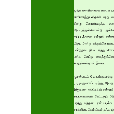
ஒத்த மனநிலையை உடைய நண்பர
எண்ணத்துடன்தான் ஆறு வருட
நின்று கொண்டிருந்த ம
அழைத்துக்கொண்டு புதுக்கோ
கட்டடக்கலை என்றால் என்ன?
அது. அன்று கற்றுக்கொண்டத
பார்த்தால் நீயே புரிந்து 
பதிவு செய்து வைத்துக்கொ
சிதறல்கள்தான் இவை.
முதல்பாடம் தொடங்குவதற்கு ம
முழுவதுமாகப் படித்து, அதை
இதுவரை கல்வெட்டு என்றால்,
கட்டளையைக் கேட்டதும் அதிர்
பறந்து வந்தன. ஏன் படிக்க 
தாக்கின. கேள்விகள் தந்த உற