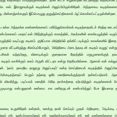
்து விற்பதைப் பார்த்திருக்கிறேன். நான் கூடச் சிறுவயதில் வீட்டுக்குத் தெரிய
கே. எஸ். இராஜாவுக்குக் கடிதங்கள் அனுப்பியிருக்கிறேன். அத்தகைய கடிதங்களைச
து, மின்னஞ்சல்களும் இப்பொழுது குறுஞ்செய்திகளால் ஆட்கொள்ளப்பட்டிருக்கின்றன.
உள்ள அந்தரங்க எண்ணங்களைப் பகிர்ந்துகொள்ளக் கடிதத்தைவிடச் சிறந்த ஊடகம் எத
நண்பர்களைப் பலநாட்கள் பிரிந்திருக்கும் காலத்தில், அவர்களின் கையெழுத்தில் வர
ுத்தில் வடிப்பது கடினம். குறிப்பாக விடுதியில் தங்கிப் படிக்கும் காலங்களில் இத
ுறை வீட்டிலிருந்து கிளம்பும்போதும், 'விடுதியை அடைந்தவுடன் கடிதம் எழுது' என்று
கள் வந்தபிறகு, வினாடிக்கும் குறைவான நேரத்தில் மறுமுனைக்குத் தகவ
கடிதம் வாசிக்கும் சுகம் அருகி விட்டதா என்று தெரியவில்லை. ஆனால் என் கல்லூரி
றேன். 'நலம். நலமறிய நானூறு அனுப்பவும்' என்ற செய்தியைக் கடிதத்தில் அனுப்ப
அக்கடிதத்தைப் பெறும் தந்தை ஒரே மனநிலைக்குத்தான் தள்ளப்படுவார். ஆன
் விவரித்து, படிப்பவர் மனதில் அதே தாக்கத்தை ஏற்படுத்தும் கடிதங்களால் ச
முடியாது என்பதுதான் உண்மை. சக மனிதருடன் கண்பார்த்துப் பேச இயலாத
்வளவு கூறுகிறேன் என்றால், உனக்கு நான் செய்யும் முதல் அறிவுரை, 'அடிக்கடி 
யினும் சரி, நண்பர்களாயினும் சரி, உறவினர்களாயினும் சரி. உன் எண்ணங்களை அடு