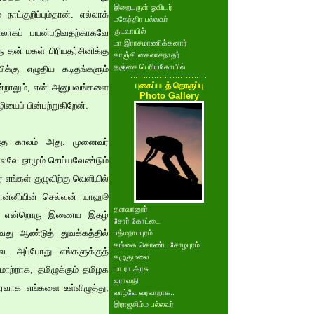
இறையருள் ஓவியர்
ாட்குறிப்பும்தான். எல்லாக்
மகேந்திர பல்லவர்
குடவாயில்
காலாகப் பயன்படுவதற்காகவே
மா.இராசமாணிக்கனார்
 தன் மகள் பிரியதர்சினிக்கு
காஞ்சி கைலாசநாதர்
தஞ்சை பெரியகோயில்
ிக்கு எழுதிய கடிதங்களும்
புகைப்படத் தொகுப்பு
என்றாலும், என் அனுபவங்களை
Photo Gallery
ைப் பின்பற்றுகிறேன்.
றந்த காலம் அது. முனைவர்
லவே நாமும் செய்யவேண்டும்
எங்கள் குழுவிற்கு வெளியில்
 பொன்னியின் செல்வன் யாஹூ
தளவானூர்
.காம் என்றொரு இணைய இதழ்
சேரர் கோட்டை
வது ஆண்டுத் துவக்கத்தில்
பத்மநாபபுரம்
கங்கை கொண்ட சோழபுரம்
லை. அப்போது எங்களுக்குத்
கழுகுமலை
ாற்றாக, தமிழுக்கும் தமிழக
மா.ரா.அரசு
ஐராவதி
வாக எங்களை உள்ளிழுத்து,
வாழ்வே வரலாறாக..
இராஜசிம்ம பல்லவர்