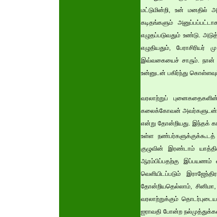
மட்டுமின்றி, உன் மனதில் அ
கடிதங்களும் அனுப்பப்பட்
எழுதப்படுவதும் உண்டு. அடுத
எழுதியதும், பேராசிரியர்
இவ்வகையைச் சாரும். நான் 
உன்னுடன் பகிர்ந்து கொள்ள
வரலாற்றுப் புனைகதைகளின
கலைக்கோவன் அவர்களுடன் த
என்று தோன்றியது. இந்தக் க
உள்ள நண்பர்களுக்குக்கூட
குழுவின் இரண்டாம் யாத்
ஆரம்பிப்பதற்கு இப்பயணம்
வெளியிடப்படும் இராஜேந்த
தோன்றியதெல்லாம், சினிமா, 
வரலாற்றுக்கும் தொடர்புட
ஐராவதி போன்ற நல்முத்துக்