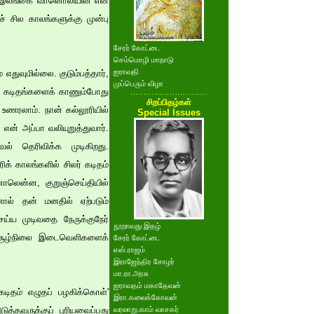
ாமல் இலங்கை வானொலியின் என்
் சில காலங்களுக்கு முன்பு
சேரர் கோட்டை
செம்மொழி மாநாடு
ஐராவதி
ுவுமில்லை. குடும்பத்தார்,
முப்பெரும் விழா
ும் கடிதங்களைக் காணும்போது
சிறப்பிதழ்கள்
ை உணரலாம். நான் கல்லூரியில்
Special Issues
 என் அப்பா வலியுறுத்துவார்.
ல் தெரிவிக்க முடிகிறது.
க் காலங்களில் சிலர் கடிதம்
ினாலென்ன, குறுஞ்செய்தியில்
ால் தன் மனதில் ஏற்படும்
ெய்ய முடிவதை நேருக்குநேர்
நூறாவது இதழ்
 சூழ்நிலை இடைவெளிகளைக்
சேரர் கோட்டை
எஸ்.ராஜம்
இராஜேந்திர சோழர்
மா.ரா.அரசு
ஐராவதம் மகாதேவன்
கடிதம் எழுதப் பழகிக்கொள்'
இரா.கலைக்கோவன்
த்தவருக்குப் புரியவைப்பது
வரலாறு.காம் வாசகர்