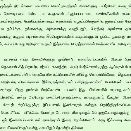
ழுத்தும் நிரடல்களை வெளியே கொட்டுவதற்கும் மிகச்சிறந்த பயிற்சிகள் கடிதமும் ந
டாக வேண்டியவை அல்ல. பல கடிதங்கள் அனுப்பப்படாமல், உணர்ச்சிகளின் வடி
்தவர்களுக்குப் போதிப்பதற்காகவும் கடிதங்கள் எழுதப்படுவதுண்டு. ஜவஹர்லால் நேரு
 மு.வ தம்பிக்கு, தங்கைக்கு, அன்னைக்கு எழுதியதும், பேரறிஞர் அண்ணா தம்ப
உனக்கு எழுதும் கடிதங்களை இப்பெருமக்களின் கடிதங்களுடன் ஒப்பிட முடியாது 
வும், அவ்வப்போது அறிவுரை கூறவும் இத்தகைய பெருந்தகைகள் மேற்கொண்ட அதே வழிய
் வாசகன் என்ற நிலையிலிருந்து முன்னேறி, வரலாற்றாய்வுகளில் ஆர்வம் பி
ொலைபேசித் தொடர்பு ஏற்பட்ட காலத்தில், அவர் மேற்கொண்டிருந்த ஆய்வுகள் போ
ாலகட்டத்தைப்பற்றி ஏற்கனவே சில கட்டுரைகளில் பகிர்ந்து கொண்டுள்ளேன். இதுவரை 
த் தெரியாத விஷயங்களை இக்கடிதத்தின்மூலம் பகிர்ந்துகொள்ளப் போகிறேன்.
திரைக்குப் பிறகு நாங்கள் மேற்கொண்ட பயணம் இது. பின்னாளில் வரலாறு
 வித்திடும் என்று அப்போது உணர்ந்திருக்கவில்லை. வரலாறு.காம் இதழின் ஆறா
ிர சோழர் சிறப்பிதழுக்கு இப்பயணம் இலக்காகும் என்றும் தெரிந்திருக்கவில்
மெகாசீரியல், கிரிக்கெட் போன்று நேரத்தை வீணடிக்கும் பொழுதுபோக்குகளுக்கு ம
ைய ஓர் இலக்கியப்பணி என்பதாகத்தான் இதை நோக்கினோம். அது இவ்வளவு விரை
களை விளைவிக்கும் என்று கனவிலும் தோன்றியதில்லை.