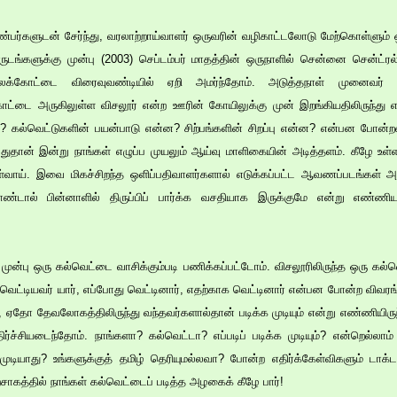
்களுடன் சேர்ந்து, வரலாற்றாய்வாளர் ஒருவரின் வழிகாட்டலோடு மேற்கொள்ளும் 
ங்களுக்கு முன்பு (2003) செப்டம்பர் மாதத்தின் ஒருநாளில் சென்னை சென்ட்ர
லைக்கோட்டை விரைவுவண்டியில் ஏறி அமர்ந்தோம். அடுத்தநாள் முனைவ
ட்டை அருகிலுள்ள விசலூர் என்ற ஊரின் கோயிலுக்கு முன் இறங்கியதிலிருந்து எ
 கல்வெட்டுகளின் பயன்பாடு என்ன? சிற்பங்களின் சிறப்பு என்ன? என்பன போன்ற
ுதான் இன்று நாங்கள் எழுப்ப முயலும் ஆய்வு மாளிகையின் அடித்தளம். கீழே உள்
கொள்வாய். இவை மிகச்சிறந்த ஒளிப்பதிவாளர்களால் எடுக்கப்பட்ட ஆவணப்படங்கள் அ
ண்டால் பின்னாளில் திருப்பிப் பார்க்க வசதியாக இருக்குமே என்று எண்ணி
ுன்பு ஒரு கல்வெட்டை வாசிக்கும்படி பணிக்கப்பட்டோம். விசலூரிலிருந்த ஒரு கல்வெ
 வெட்டியவர் யார், எப்போது வெட்டினார், எதற்காக வெட்டினார் என்பன போன்ற விவ
 ஏதோ தேவலோகத்திலிருந்து வந்தவர்களால்தான் படிக்க முடியும் என்று எண்ணியிருந
ச்சியடைந்தோம். நாங்களா? கல்வெட்டா? எப்படிப் படிக்க முடியும்? என்றெல்லாம் ந
முடியாது? உங்களுக்குத் தமிழ் தெரியுமல்லவா? போன்ற எதிர்க்கேள்விகளும் டாக்ட
்சாகத்தில் நாங்கள் கல்வெட்டைப் படித்த அழகைக் கீழே பார்!