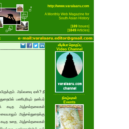
http://www.varalaaru.com
A Monthly Web Magazine for
South Asian History
[
189
Issues]
[
1849
Articles]
k
வீடியோ தொகுப்பு
Video Channel
யிருக்கும். அவ்வளவு ஏன்? நீ
நிகழ்வுகள்
ுறையில் பணிபுரியும் நண்பர்
Events
ுக் கடித அஞ்சல்தலைகள்
வையாலும் அஞ்சல்துறைக்கு
க் கடித உறை, அஞ்சல்தலைகள்