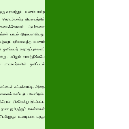
ஒரு வரலாற்றுப் பயணம் என்ற
ல் தொடர்வண்டி நிலையத்தில்
ர் கலைக்கோவன் அவர்களை
ங்கள் பாடம் ஆரம்பமாகியது.
வற்றைப் புரியவைத்த பயணம்
ள ஒளிப்படத் தொகுப்புகளைப்
ன்று. பயிலும் காலத்திலேயே
ய மாணவர்களின் ஒளிப்படச்
ட்டைச் சுட்டிக்காட்டி, அதை
ரங்களைக் கண்டறிய வேண்டும்.
்தோம். திடீரென்று இடப்பட்ட
ாலாபுறமிருந்தும் கேள்விகள்
ரிடமிருந்து உடனடியாக வந்து