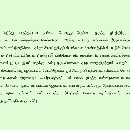
 அறிந்து முடித்தவுடன் நாங்கள் சென்றது ஜேஷ்டை இருந்த இடத்திற்கு.
ம் பல கோயில்களுக்குச் செல்கிறோம். அங்கு பல்வேறு சிற்பங்கள் இருக்கி
்வம் காட்டுவதில்லை. ஏதோ கோயிலுக்குப் போனோமா? கன்னத்தில் போட்டுக் கொண்
மா? திரும்பி வந்தோமா? என்று இருக்கிறோம். சில சமயங்களில் எந்தத் தெய்வத்த
்களில் பூட்டிய இருட்டறைக்கு முன்பு ஒரு விளக்கை ஏற்றி வைத்திருந்தால் போதும்
றில்லாமல், ஒரு பழங்காலக் கோயிலிலுள்ள ஒவ்வொரு சிற்பத்தையும் விளங்கிக் கொள
 சிற்பிகளின் திறனையும், அவர்களுக்குப் பின்புலமாக இருந்த மன்னர்களையும் மன
க் கிடைத்த முதல் வாய்ப்புகள் ஜேஷ்டையும் பைரவரும். எந்தெந்த ஆயுதங்களை வைத
ாரம், ஆடையலங்காரம் யார் யாருக்கு இருக்கும் போன்ற ஆரம்பநிலைத் 
 ஒளிப்பதிவுகளும் கீழே.