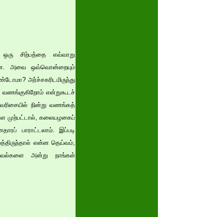
 ஒரு சிற்பத்தை எவ்வாறு
ன்றன. அவை ஒவ்வொன்றையும்
டோமா? அர்ச்சகரிடமிருந்து
ை வணங்குகிறோம் என்றுகூடச்
. வரிசையில் நின்று வணங்கத்
்ள முற்பட்டால், கலையழகைப்
தாரப் பாராட்டலாம். இப்படி
்திருந்தால் என்ன தெய்வம்,
தகவல்களை அன்று நாங்கள்