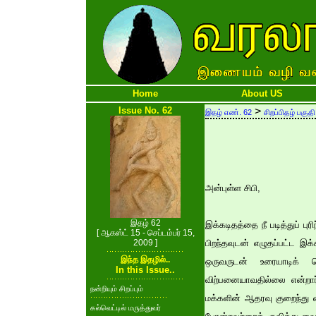
Home
About US
Issue No. 62
>
இதழ் எண். 62
சிறப்பிதழ் பகுதி
அன்புள்ள சிபி,
இதழ் 62
இக்கடிதத்தை நீ படித்துப் ப
[ ஆகஸ்ட் 15 - செப்டம்பர் 15,
2009 ]
பிறந்தவுடன் எழுதப்பட்ட இக
இந்த இதழில்..
ஒருவருடன் உரையாடிக் 
In this Issue..
விற்பனையாவதில்லை என்றா
நன்றியும் சிறப்பும்
மக்களின் ஆதரவு குறைந்து 
கல்வெட்டில் மருத்துவர்