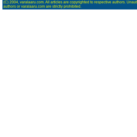
(C) 2004, varalaaru.com. All articles are copyrighted to respective authors. Unaut
authors or varalaaru.com are strictly prohibited.