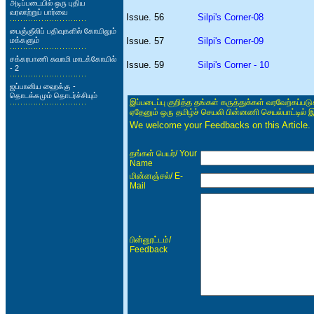
அடிப்படையில் ஒரு புதிய
வரலாற்றுப் பார்வை
Issue. 56
Silpi's Corner-08
பைஞ்ஞீலிப் பதிவுகளில் கோயிலும்
மக்களும்
Issue. 57
Silpi's Corner-09
சக்கரபாணி சுவாமி மாடக்கோயில்
Issue. 59
Silpi's Corner - 10
- 2
ஜப்பானிய ஹைக்கு -
தொடக்கமும் தொடர்ச்சியும்
இப்படைப்பு குறித்த தங்கள் கருத்துக்கள் வரவேற்கப்ப
ஏதேனும் ஒரு தமிழ்ச் செயலி பின்னணி செயல்பாட்டில் 
We welcome your Feedbacks on this Article.
/ Your
தங்கள் பெயர்
Name
/ E-
மின்னஞ்சல்
Mail
/
பின்னூட்டம்
Feedback