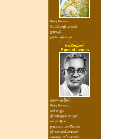
சேரர் கோட்டை
செம்மொழி மாநாடு
ஐராவதி
முப்பெரும் விழா
சிறப்பிதழ்கள்
Special Issues
நூறாவது இதழ்
சேரர் கோட்டை
எஸ்.ராஜம்
இராஜேந்திர சோழர்
மா.ரா.அரசு
ஐராவதம் மகாதேவன்
இரா.கலைக்கோவன்
வரலாறு.காம் வாசகர்