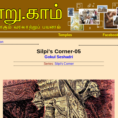
Temples
Faceboo
ion
Silpi's Corner-05
Gokul Seshadri
Series:
Silpi's Corner