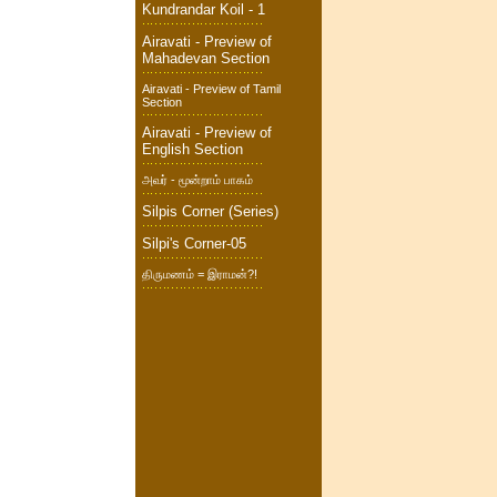
Kundrandar Koil - 1
Airavati - Preview of
Mahadevan Section
Airavati - Preview of Tamil
Section
Airavati - Preview of
English Section
அவர் - மூன்றாம் பாகம்
Silpis Corner (Series)
Silpi's Corner-05
திருமணம் = இராமன்?!