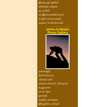
இறையருள் ஓவியர்
மகேந்திர பல்லவர்
குடவாயில்
மா.இராசமாணிக்கனார்
காஞ்சி கைலாசநாதர்
தஞ்சை பெரியகோயில்
புகைப்படத் தொகுப்பு
Photo Gallery
தளவானூர்
சேரர் கோட்டை
பத்மநாபபுரம்
கங்கை கொண்ட சோழபுரம்
கழுகுமலை
மா.ரா.அரசு
ஐராவதி
வாழ்வே வரலாறாக..
இராஜசிம்ம பல்லவர்