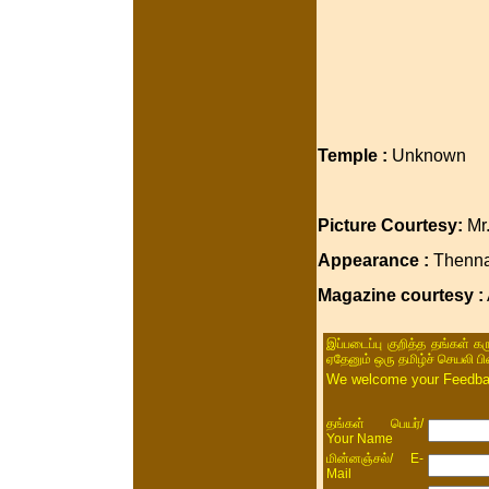
Temple :
Unknown
Picture Courtesy:
Mr
Appearance :
Thenna
Magazine courtesy :
இப்படைப்பு குறித்த தங்கள் க
ஏதேனும் ஒரு தமிழ்ச் செயலி ப
We welcome your Feedback
/
தங்கள் பெயர்
Your Name
/ E-
மின்னஞ்சல்
Mail