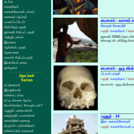
சுடச்சுட
கதைநேரம்
கலைக்கோவன் பக்கம்
கலையும் ஆய்வும்
பைசாசம் - வாசகர்
பயணப்பட்டோம்
கோகுல் சேஷாத்ரி
சிறப்பிதழ் பகுதி
பகுதி:
கதைநேரம்
/ தொட
ஐராவதி சிறப்புப் பகுதி
ஜனவரி 2006ல் தொடங்கி 
அறிஞர் பக்கம்
உங்களுடன் பகிர்ந்து க
இதரவை
ஆங்கிலப் பகுதி
ஆலாபனை
வாசகர் சிறப்புப்பகுதி
இலக்கியச் சுவை
நூல்முகம்
பைசாசம் - ஒரு விமர
அ.உமர் பாரூக்
தொடர்கள்
பகுதி:
கதைநேரம்
/ தொட
Series
பைசாசம் - ஒரு விமர்சன
கட்டுரைகள்
இராஜகேசரி
கல்வெட்டாய்வு
கட்டிடக்கலை ஆய்வு
கோச்செங்கட் சோழன் யார்?
பழுவூர்ப் புதையல்கள்
வலஞ்சுழிப் பயணங்கள்
பழுவூர் - 14
வரலாற்றின் வரலாறு
இரா. கலைக்கோவன்
திரும்பிப் பார்க்கிறோம்
பகுதி:
கலைக்கோவன் பக
கல்வெட்டுக் கதைகள்