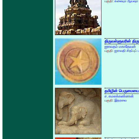
பகுதி:
கலையும் ஆய்வும்
திருவள்ளுவரின் திர
ஐராவதம் மகாதேவன்
பகுதி:
ஐராவதி சிறப்புப் 
தமிழின் பெருமைய
ச. கமலக்கண்ணன்
பகுதி:
இதரவை