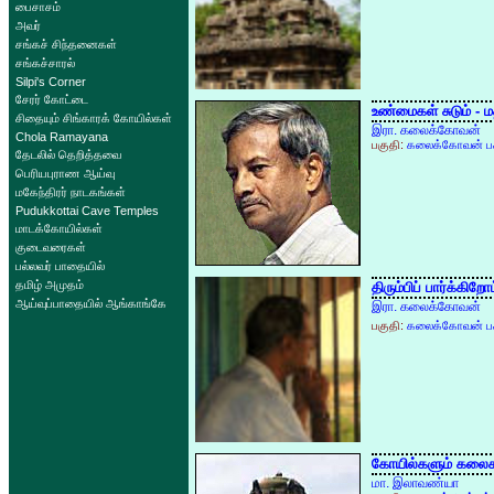
பைசாசம்
அவர்
சங்கச் சிந்தனைகள்
சங்கச்சாரல்
Silpi's Corner
சேரர் கோட்டை
உண்மைகள் சுடும் - ம
சிதையும் சிங்காரக் கோயில்கள்
இரா. கலைக்கோவன்
Chola Ramayana
பகுதி:
கலைக்கோவன் பக
தேடலில் தெறித்தவை
பெரியபுராண ஆய்வு
மகேந்திரர் நாடகங்கள்
Pudukkottai Cave Temples
மாடக்கோயில்கள்
குடைவரைகள்
பல்லவர் பாதையில்
தமிழ் அமுதம்
திரும்பிப் பார்க்கிறோம
ஆய்வுப்பாதையில் ஆங்காங்கே
இரா. கலைக்கோவன்
பகுதி:
கலைக்கோவன் பக
கோயில்களும் கலைக
மா. இலாவண்யா