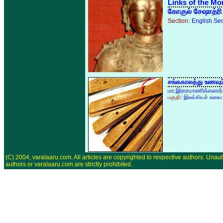
Links of the Mo
கோகுல் சேஷாத்ரி
Section:
English Sec
சங்ககாலத்து உணவும்
மா.இராசமாணிக்கனார்
பகுதி:
இலக்கியச் சுவை
(C) 2004, varalaaru.com. All articles are copyrighted to respective authors. Unaut
authors or varalaaru.com are strictly prohibited.