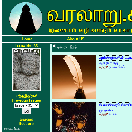
Home
About US
Issue No. 35
முந்தைய இதழ்
ஆய்வேடுகளின் அர
ஆசிரியர் குழு
பகுதி:
தலையங்கம்
மூத்த இதழ்கள்
Previous Issues
போசளீசுவரம் கோயில
மு. நளினி
பகுதி:
சுடச்சுட
பகுதிகள்
Sections
தலையங்கம்