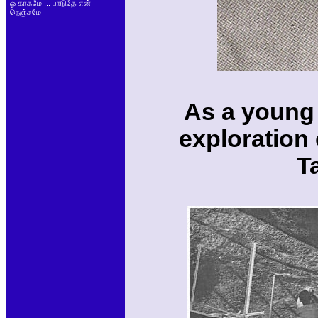
ஓ காகமே ... பாடுதே என்
நெஞ்சமே
As a young 
exploration 
T