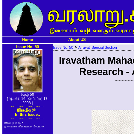
Home
About US
Issue No. 50
>
Issue No. 50
Airavati Special Section
Iravatham Mahade
Research - 
இதழ் 50
[ ஆகஸ்ட் 16 - செப்டம்பர் 17,
2008 ]
இந்த இதழில்..
In this Issue..
வரலாறு.காம் -
நான்காண்டுகளுக்கு அப்பால்