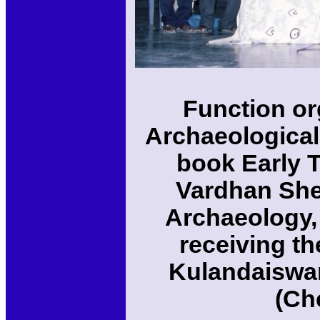
Function or
Archaeological 
book Early 
Vardhan She
Archaeology,
receiving th
Kulandaiswam
(Che