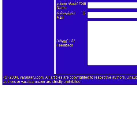
/ Your
தங்கள் பெயர்
Name
/ E-
மின்னஞ்சல்
Mail
/
பின்னூட்டம்
Feedback
(C) 2004, varalaaru.com. All articles are copyrighted to respective authors. Unaut
authors or varalaaru.com are strictly prohibited.