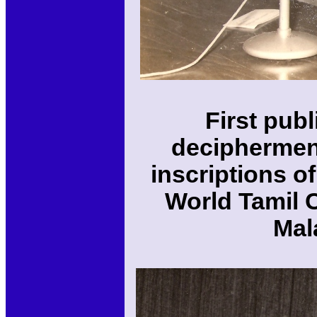
First pub
deciphermen
inscriptions o
World Tamil 
Mala