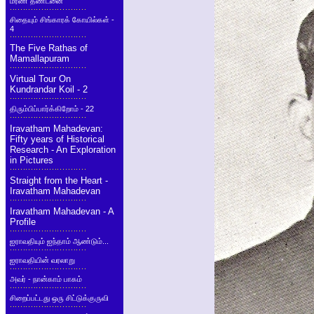
மரண தண்டனை
சிதையும் சிங்காரக் கோயில்கள் -
4
The Five Rathas of
Mamallapuram
Virtual Tour On
Kundrandar Koil - 2
திரும்பிப்பார்க்கிறோம் - 22
Iravatham Mahadevan:
Fifty years of Historical
Research - An Exploration
in Pictures
Straight from the Heart -
Iravatham Mahadevan
Iravatham Mahadevan - A
Profile
ஐராவதியும் ஐந்தாம் ஆண்டும்...
ஐராவதியின் வரலாறு
அவர் - நான்காம் பாகம்
சிறைப்பட்டது ஒரு சிட்டுக்குருவி