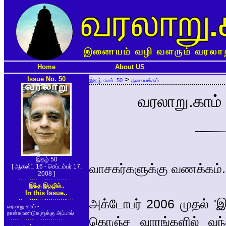
Home
About US
Issue No. 50
>
இதழ் எண். 50
தலையங்கம்
வரலாறு.காம் 
இதழ் 50
வாசகர்களுக்கு வணக்கம்.
[ ஆகஸ்ட் 16 - செப்டம்பர் 17,
2008 ]
இந்த இதழில்..
In this Issue..
அக்டோபர் 2006 முதல் 'இன
வரலாறு.காம் -
நான்காண்டுகளுக்கு அப்பால்
கொஞ்ச வாரங்களில் வந்து