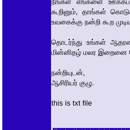
நீங்கள் எங்களை ஊக்க
கூறினும், தாங்கள் கொடு
உவகைக்கு நன்றி கூற முடி
தொடர்ந்து உங்கள் ஆதரவ
மின்னிதழ் மலர இறைனை 
நன்றியுடன்,
ஆசிரியர் குழு.
this is txt file