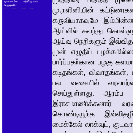
ஓ காகமே ... பாடுதே என்
நெஞ்சமே
மு.நளினியின் கட்டுரைக
கருவியாகவுமே இம்மின்னத
ஆய்வில் கலந்து கொள்ளும
ஆய்வு நெறிகளும் இவ்வித
முன் எழுதிப் பழக்கமில
பார்ப்பதற்கான பழகு களமா
கடிதங்கள், விவாதங்கள்,
பல வகையில் வரலாற்ற
செய்துள்ளது. ஆரம்ப கா
இராசமாணிக்கனார் வரல
கொண்டிருந்த இவ்விதழ
மைக்கேல் லாக்வுட், குட