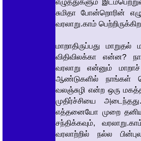
எழுத்துகளும் இடம்பெற்ற
சுமிதா போன்றொரின் எழு
வரலாறு.காம் பெற்றிருக்கிற
மாறாதிருப்பது மாறுதல் ம
விதிவிலக்கா என்ன? நாங
வரலாறு என்னும் மாறாச
ஆண்டுகளில் நாங்கள் 
வலஞ்சுழி என்ற ஒரு மகத்
முதிர்ச்சியை அடைந்தது.
எத்தனையோ முறை தனியாகவ
சந்திக்கவும், வரலாறு.க
வரலாற்றில் நல்ல பின