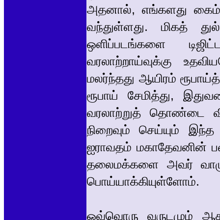
அதனால், எங்களது கைம்ம
வந்துள்ளது. மிகத் து
ஒளிப்படங்களை டிஜிட
வரலாற்றாய்வுக்கு உதவ
மலர்ந்தது ஆயிரம் ரூபாய்த்
ரூபாய் சேமித்து, இதுவ
வரலாற்றுத் தொண்டை வ
நிறைவும் செய்யும் இந்த
ஐராவதம் மகாதேவனின் பணி
தலைமக்களை அவர் வாழும
பொய்யாக்கியுள்ளோம்.
ஒவ்வொரு வருடமும் ஆக