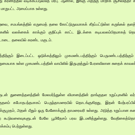
னு கரணத்தில் வடிக்கப்படுவதே மரபு. ஆனால், இங்கு அதற்கு மாறாக சூசிவித்தா
 மாறுபட்ட அமைப்பாக உள்ளது.
ை, சமபங்கத்தில் எருமைத் தலை கோட்டுருவமாகக் கீறப்பட்டுள்ள கருங்கல் தளத்தி
கைகளில் வலக்கைக் காக்கும் குறிப்புக் காட்ட இடக்கை கடியவலம்பிதமாகத் 
்டாடை. தலையில் கரண்ட மகுடம்.
்திற்கும் இடைப்பட்ட ஒடுக்கத்திலும் முகமண்டபத்திற்கும் பெருமண்டபத்திற்கும
வெறுமையாக உள்ள முகமண்டபத்தின் வாயிலில் இருபுறத்தும் பேரளவிலான சுதைக் காவலர்
டன் துணைத்தளத்தின் மேலமர்ந்துள்ள விமானத்தின் தாங்குதள உறுப்புகளில் வர்க்
குதளம் கபோதபந்தமாகப் பெருந்தாமரையில் தொடங்குகிறது, இதன் மேற்பரப்ப
ுள்குமுதம், அதன் மீதும் ஒரு மேனோக்குத் தாமரைவரி உள்ளது. அடுத்த உறுப்பான கண
ூடுவளைவுகளுடன் மேலே பூமிதேசம் பரவ இடமளித்துள்ளது. வேதிகைத்தொகுத
கம்பு பெற்றுள்ளது.