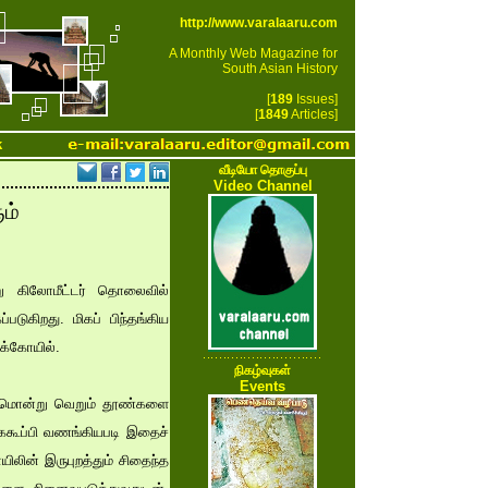
http://www.varalaaru.com
A Monthly Web Magazine for
South Asian History
[
189
Issues]
[
1849
Articles]
k
வீடியோ தொகுப்பு
Video Channel
ம்
்று கிலோமீட்டர் தொலைவில்
டுகிறது. மிகப் பிந்தங்கிய
ுக்கோயில்.
நிகழ்வுகள்
Events
்டபமொன்று வெறும் தூண்களை
கைகூப்பி வணங்கியபடி இதைச்
ிலின் இருபுறத்தும் சிதைந்த