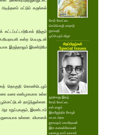
ளை நினைவுபடுத்துவதுடன்,
ித்தளம் மட்டும் கருங்கல்
சேரர் கோட்டை
செம்மொழி மாநாடு
ஐராவதி
கட்டப்பட்டாற்போல் நிற்கும்
முப்பெரும் விழா
ே பெரியநாயகி என்ற பெயருடன்
சிறப்பிதழ்கள்
ணியாக இருந்தாலும் இரண்டுமே
Special Issues
ிகைத் தொகுதி கொண்டெழும்
தாமரை வரை எண்முகமாக உள்ள
நூறாவது இதழ்
ூமொட்டுடன் தாழ்ந்துள்ளன.
சேரர் கோட்டை
எஸ்.ராஜம்
ர உறுப்புகளும், இரண்டாம்
இராஜேந்திர சோழர்
 வெறுமையாக உள்ளன. விமானக்
மா.ரா.அரசு
ஐராவதம் மகாதேவன்
இரா.கலைக்கோவன்
வரலாறு.காம் வாசகர்