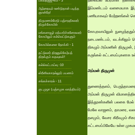
நிலையில் உயரமான திண்ணைக
பகவதஜ்ஜுகம் - 3
இம்மண்டபம் வளமையாக இருந்
ஆந்தையும் உண்டுதான் படித்த
ஞான்றே!
பணியாகவும் மேற்றளங்கள் செங
திருமணல்மேடு பஞ்சநதீசுவரர்
திருக்கோயில்
கோபுரவாயிலுள் நுழைந்ததும்
மங்களாவூர் மத்யார்ச்சுனேசுவரர்
கோயிலும் கல்வெட்டுகளும்
நடைமண்டபம், வடக்கிலும் தெற
கோயில்களை நோக்கி - 1
திகழும் அம்மனின் திருமுன்,
தட்டுவார் திறனுக்கேற்பத்
கருங்கல் கட்டமைப்புகளாக உ
திறக்கும் கதவுகள்!
கல்வெட்டாய்வு -10
அம்மன் திருமுன்
ஸ்ரீனிவாசநல்லூர் பயணம்
சங்கச்சாரல் - 11
துணைத்தளம், பெருந்தாமர
குடமுழா (பஞ்சமுக வாத்தியம்)
அம்மன் திருமுன் விமானத்
இத்தூண்களின் பலகை மேல் வ
மேலே வாஜனம், தாமரை, வலபி
தளமும், வேசர கிரீவமும் சி
கட்டமைப்பிலேயே உள்ள முகமண