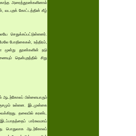
்ரகாந்த அரைத்தூண்களினால்
 வடபுறக் கோட்டத்தின் கீழ்
லேயே செதுக்கப்பட்டுள்ளனர்.
 மேலே போதிகைகள், உத்திரம்,
ள்ள மூன்று தூண்களின் நடு
ணையும் தென்புறத்தில் சிறு
ில் ஆடற்கோலப் பிள்ளையாரும்
்குசமும் உள்ளன. இடமுன்கை
ுவைக்கிறது. தலையில் கரண்ட
 இடப்பாதத்தைப் பார்சுவமாய்
ுள்ளது. பொதுவாக ஆடற்கோலப்