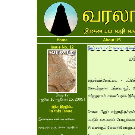
Home
About US
Issue No. 12
>
இதழ் எண். 12
கலையும் ஆய்வும
மங
கந்தர்வக்கோட்டை - பட்டு
அமைந்துள்ள மங்களாவூர், அர
இதழ் 12
சிற்றூராகக் காணப்படும் இவ்வ
[ ஜூன் 16 - ஜூலை 15, 2005 ]
இந்த இதழில்..
In this Issue..
கோடையிலும் வற்றாதிருக்க
இன்னல்களைக் களைவோம்
மட்டும் உடைமைப் பொருள்கள
சீரமைக்கும் வேண்டுகோளுடன் 
மூதூரும் முதுமக்கள் தாழியும்