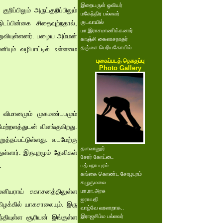
இறையருள் ஓவியர்
ப்பிலும் அருட்குறிப்பிலும்
மகேந்திர பல்லவர்
குடவாயில்
இடப்பின்கை சிதைவுற்றதால்,
மா.இராசமாணிக்கனார்
ிறுவியுள்ளனர். பழைய அம்மன்
காஞ்சி கைலாசநாதர்
தஞ்சை பெரியகோயில்
ியும் வழிபாட்டில் உள்ளமை
புகைப்படத் தொகுப்பு
Photo Gallery
கர விமானமும் முகமண்டபமும்
ேற்றளத்துடன் விளங்குகிறது.
ுத்தப்பட்டுள்ளது. வடமேற்கு
தளவானூர்
ள்ளார். இருபுறமும் தேவிகள்
சேரர் கோட்டை
.
பத்மநாபபுரம்
கங்கை கொண்ட சோழபுரம்
கழுகுமலை
மேனியராய் சுகாசனத்திலுள்ள
மா.ரா.அரசு
ஐராவதி
ிழக்கில் யாகசாலையும். இரு
வாழ்வே வரலாறாக..
இராஜசிம்ம பல்லவர்
்தியுள்ள சூரியன் இங்குள்ள