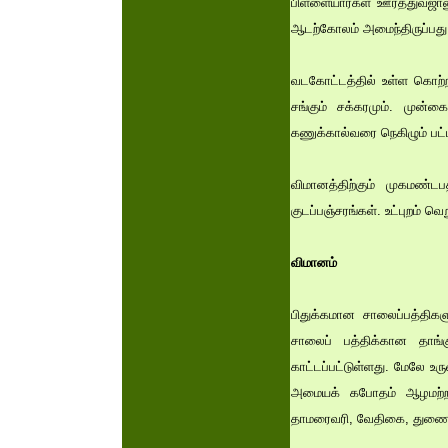
பிள்ளையார்கள் ஊர்த்துவஜா
ஆடற்கோலம் அமைந்திருப்பது
வடகோட்டத்தில் உள்ள கொற்றவ
சங்கும் சக்கரமும். முன்
கணுக்கால்வரை நெகிழும் பட
விமானத்திற்கும் முகமண்டபத
குடப்பஞ்சரங்கள். உட்புறம் 
விமானம்
பிதுக்கமான சாலைப்பத்திகளு
சாலைப் பத்திக்கான தாங்
காட்டப்பட்டுள்ளது. மேலே உர
அமையக் கபோதம் ஆழமற்ற க
தாமரைவரி, வேதிகை, துணைக்