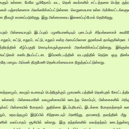
ளும் உள்ளன. மேலே பூமிதேசம். வட, தென் சுவர்களில் சட்டத்தலை பெற்ற ருத
கள் பஞ்சரங்களாக அலங்கரிக்கப்பட்டுள்ளன. வெறுமையாக உள்ள அக்கோட்டங்களுள்,
ண நீர்வழி காணப்படுகிறது. இது பின்னாளைய இணைப்புப்போல் தெரிகிறது.
றம் பிள்ளையாரும் இடப்புறம் பழனியாண்டியும் புடைப்புச் சிற்பங்களாகச் சுவரி
 சதுரம், கட்டு, சதுரம், கட்டு, சதுரம் என்ற அமைப்பிலான தூண்கள் தாங்குகின்றன.
ிரத்தின் கீழ்ப்பகுதி கொடிக்கருக்குகளால் அலங்கரிக்கப்பட்டுள்ளது. இங்கு
ல்வெட்டுகள் கண்டறியப்பட்டன. இம்மண்டபத்தின் வடபுறத்தில் நெடுக ஒரு திண்
்தே பழைய அம்மன் திருமேனி தென்பார்வையாக நிறுத்தப்பட்டுள்ளது.
ளமும், சுவரும் கூரையும் பெற்றிருக்கும் முகமண்டபத்தின் தென்புறக் கோட்டத்த
ம் உள்ளனர். பிள்ளையாரின் வலமுன்கையில் உடைந்த கொம்பும், பின்கைகளில் அங
்டிருக்கப் பின்கையில் மோதகம். துதிக்கை இடம்புரியாய், இடக்கை மோதகத்தைச் ச
ிநூலும், உதரபந்தமும் இடுப்பில் சிற்றாடையும் அணிந்து, தாமரைத் தளத்தின் மீது
ருமானின் வலப்பாதம் சூசியில் உள்ளது. இரு தந்தங்களில் வலத்தந்தம் உடைந்த