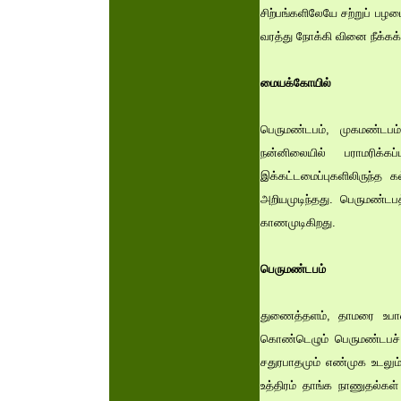
சிற்பங்களிலேயே சற்றுப் பழம
வரத்து நோக்கி வினை நீக்கக் 
மையக்கோயில்
பெருமண்டபம், முகமண்டபம
நன்னிலையில் பராமரிக்க
இக்கட்டமைப்புகளிலிருந்த 
அறியமுடிந்தது. பெருமண்டப
காணமுடிகிறது.
பெருமண்டபம்
துணைத்தளம், தாமரை உபான
கொண்டெழும் பெருமண்டபச
சதுரபாதமும் எண்முக உடலு
உத்திரம் தாங்க நாணுதல்கள