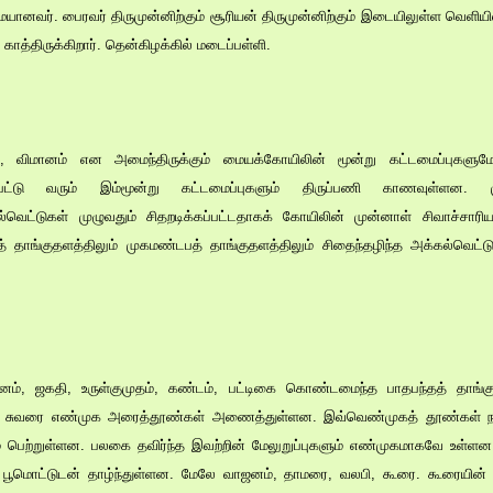
ையானவர். பைரவர் திருமுன்னிற்கும் சூரியன் திருமுன்னிற்கும் இடையிலுள்ள வெளியில்
காத்திருக்கிறார். தென்கிழக்கில் மடைப்பள்ளி.
், விமானம் என அமைந்திருக்கும் மையக்கோயிலின் மூன்று கட்டமைப்புகளு
ப்பட்டு வரும் இம்மூன்று கட்டமைப்புகளும் திருப்பணி காணவுள்ளன. மு
கல்வெட்டுகள் முழுவதும் சிதறடிக்கப்பட்டதாகக் கோயிலின் முன்னாள் சிவாச்சா
த் தாங்குதளத்திலும் முகமண்டபத் தாங்குதளத்திலும் சிதைந்தழிந்த அக்கல்வெட்
ம், ஜகதி, உருள்குமுதம், கண்டம், பட்டிகை கொண்டமைந்த பாதபந்தத் தாங்
் சுவரை எண்முக அரைத்தூண்கள் அணைத்துள்ளன. இவ்வெண்முகத் தூண்கள்
ம் பெற்றுள்ளன. பலகை தவிர்ந்த இவற்றின் மேலுறுப்புகளும் எண்முகமாகவே உள
் பூமொட்டுடன் தாழ்ந்துள்ளன. மேலே வாஜனம், தாமரை, வலபி, கூரை. கூரையின் 