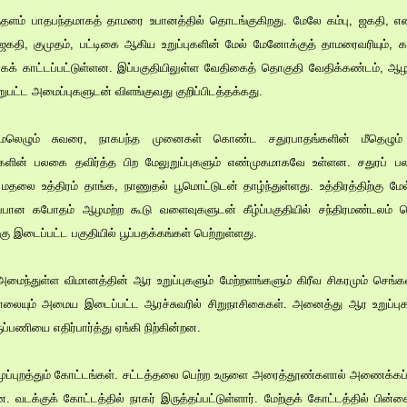
தளம் பாதபந்தமாகத் தாமரை உபானத்தில் தொடங்குகிறது. மேலே கம்பு, ஜகதி, எண
 ஜகதி, குமுதம், பட்டிகை ஆகிய உறுப்புகளின் மேல் மேனோக்குத் தாமரைவரியும், கண
ுகளாகக் காட்டப்பட்டுள்ளன. இப்பகுதியிலுள்ள வேதிகைத் தொகுதி வேதிக்கண்டம்
றுபட்ட அமைப்புகளுடன் விளங்குவது குறிப்பிடத்தக்கது.
் மேலெழும் சுவரை, நாகபந்த முனைகள் கொண்ட சதுரபாதங்களின் மீதெழு
ின் பலகை தவிர்த்த பிற மேலுறுப்புகளும் எண்முகமாகவே உள்ளன. சதுரப் பல
தலை உத்திரம் தாங்க, நாணுதல் பூமொட்டுடன் தாழ்ந்துள்ளது. உத்திரத்திற்கு ம
ப்பான கபோதம் ஆழமற்ற கூடு வளைவுகளுடன் கீழ்ப்பகுதியில் சந்திரமண்டலம் பெ
 இடைப்பட்ட பகுதியில் பூப்பதக்கங்கள் பெற்றுள்ளது.
 அமைந்துள்ள விமானத்தின் ஆர உறுப்புகளும் மேற்றளங்களும் கிரீவ சிகரமும் செங
சாலையும் அமைய இடைப்பட்ட ஆரச்சுவரில் சிறுநாசிகைகள். அனைத்து ஆர உறுப்பு
ப்பணியை எதிர்பார்த்து ஏங்கி நிற்கின்றன.
 முப்புறத்தும் கோட்டங்கள். சட்டத்தலை பெற்ற உருளை அரைத்தூண்களால் அணைக்கப
 வடக்குக் கோட்டத்தில் நாகர் இருத்தப்பட்டுள்ளார். மேற்குக் கோட்டத்தில் பின்கைக