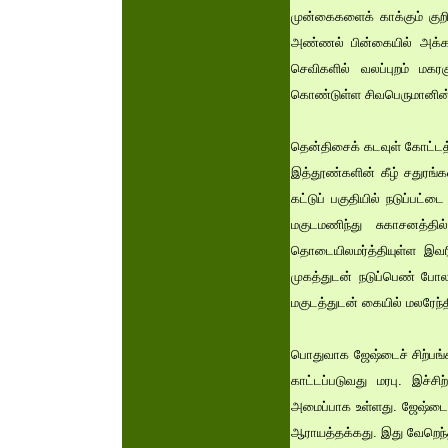
முன்கைகளைக் காக்கும் குற
அண்ணல் பின்கையில் அக்கமா
செவிகளில் வலப்புறம் மக
கொண்டுள்ள சிவபெருமானின் வ
தென்திசைக் கடவுள் கோட்டத்த
இத்தூண்களின் கீழ் சதுரங்க
கட்டுப் பகுதியில் நடுப்பட்
மகுடமணிந்து சுகாசனத்தி
தொடையிலமர்த்தியுள்ள இவரி
முகத்துடன் நடுப்பெண் போ
மகுடத்துடன் கையில் மலரேந்தி
பொதுவாக ஜேஷ்டைச் சிற்பங்க
காட்டப்படுவது மரபு. இச்சிற
அமைப்பாக உள்ளது. ஜேஷ்டைத் 
ஆராயத்தக்கது. இது வேறெந்த