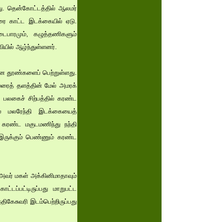
து. தென்கோட்டத்தில் ஆலமர்
ிரை காட்ட இடக்கையில் ஏடு.
ைபாரமும், கழுத்தணிகளும்
யில் ஆழ்ந்துள்ளனர்.
ிலான தூண்களைப் பெற்றுள்ளது.
ாமரைத் தளத்தின் மேல் அமரக்
்ள பலகைச் சிற்பத்தில் கரண்ட
ல் மலரேந்தி இடக்கையைத்
் கரண்ட மகுடமணிந்து நந்தி
இருக்கும் பெண்ணும் கரண்ட
 அவர் மகள் அக்கினிமாதாவும்
ாட்டப்பட்டிருப்பது மாறுபட்ட
ிகேசுவரி இடம்பெற்றிருப்பது