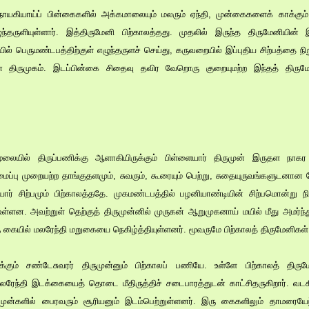
யகியாய்ப் பின்கைகளில் அக்கமாலையும் மலரும் ஏந்தி, முன்கைகளைக் காக்கும் குறி
்தருளியுள்ளார். இத்திருமேனி பிற்காலத்தது. முதலில் இருந்த திருமேனியின் 
 பெருமண்டபத்திற்குள் எழுந்தருளச் செய்து, கருவறையில் இப்புதிய சிற்பத்தை ந
 திருமுகம். இடப்பின்கை சிதைவு தவிர வேறொரு குறையுமற்ற இந்தத் திருமேன
ு மூலையில் திருப்பணிக்கு ஆளாகியிருக்கும் பிள்ளையார் திருமுன் இருதள நா
ைப்பு முறையற்ற தாங்குதளமும், சுவரும், கூரையும் பெற்று, சுதையுருவங்களுடனான ம
யார் சிற்பமும் பிற்காலத்ததே. முகமண்டபத்தில் பழனியாண்டியின் சிற்பமொன்று நிற
ள்ளன. அவற்றுள் தெற்குத் திருமுன்னில் முருகன் ஆறுமுகனாய் மயில் மீது அமர்ந்து
 கையில் மலரேந்தி மறுகையை நெகிழ்த்தியுள்ளனர். மூவருமே பிற்காலத் திருமேனிகள்
க்கும் சண்டேசுவரர் திருமுன்னும் பிற்காலப் பணியே. உள்ளே பிற்காலத் திரு
லரேந்தி இடக்கையைத் தொடை மீதிருத்திச் சடைபாரத்துடன் காட்சிதருகிறார். வடக
ுமுன்களில் பைரவரும் சூரியனும் இடம்பெற்றுள்ளனர். இரு கைகளிலும் தாமரையேந