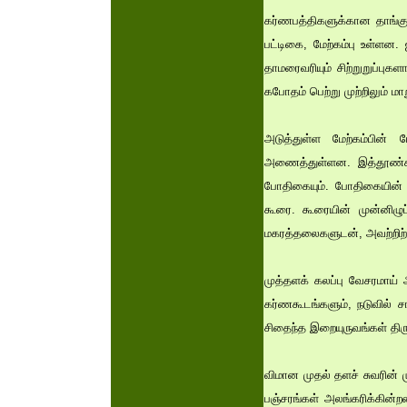
கர்ணபத்திகளுக்கான தாங்கு
பட்டிகை, மேற்கம்பு உள்ளன.
தாமரைவரியும் சிற்றுறுப்ப
கபோதம் பெற்று முற்றிலும் மா
அடுத்துள்ள மேற்கம்பின
அணைத்துள்ளன. இத்தூண்கள
போதிகையும். போதிகையின் ம
கூரை. கூரையின் முன்னிழு
மகரத்தலைகளுடன், அவற்றிற்கு
முத்தளக் கலப்பு வேசரமாய்
கர்ணகூடங்களும், நடுவில் 
சிதைந்த இறையுருவங்கள் திரு
விமான முதல் தளச் சுவரின்
பஞ்சரங்கள் அலங்கரிக்கின்றன.