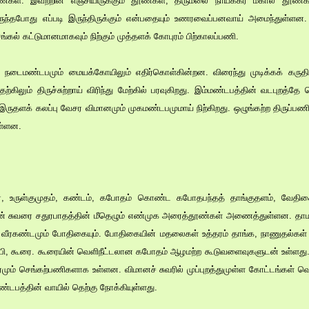
ள். இவற்றின் எஞ்சியிருக்கும் தூண்கள், திருமலை நாயக்கர் மகால் தூண்க
தபோது எப்படி இருந்திருக்கும் என்பதையும் உணரவைப்பனவாய் அமைந்துள்ளன. அட
்கல் கட்டுமானமாகவும் நிற்கும் முத்தளக் கோபுரம் பிற்காலப்பணி.
 நடைமண்டபமும் மையக்கோயிலும் எதிர்கொள்கின்றன. விரைந்து முடிக்கக் கருதிக் 
்கிலும் திருச்சுற்றாய் விரிந்து மேற்கில் பரவுகிறது. இம்மண்டபத்தின் வடபுறத்த
 இருதளக் கலப்பு வேசர விமானமும் முகமண்டபமுமாய் நிற்கிறது. ஒழுங்கற்ற திருப்ப
ள்ளன.
ை, உருள்குமுதம், கண்டம், கபோதம் கொண்ட கபோதபந்தத் தாங்குதளம், வேத
தின் சுவரை சதுரபாதத்தின் மீதெழும் எண்முக அரைத்தூண்கள் அணைத்துள்ளன. 
ீரகண்டமும் போதிகையும். போதிகையின் மதலைகள் உத்தரம் தாங்க, நாணுதல்கள் ப
, கூரை. கூரையின் வெளிநீட்டலான கபோதம் ஆழமற்ற கூடுவளைவுகளுடன் உள்ளது. ஆ
கரமும் செங்கற்பணிகளாக உள்ளன. விமானச் சுவரில் முப்புறத்துமுள்ள கோட்டங்கள்
்டபத்தின் வாயில் தெற்கு நோக்கியுள்ளது.