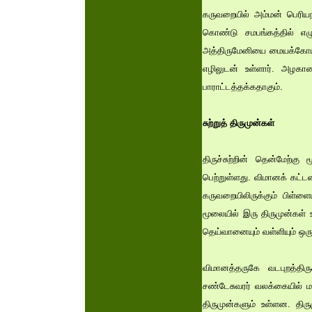
கருவறையில் அம்மன் பெரியநா
கொண்டு சமபங்கத்தில் எழுந
அத்திருமேனியை மையக்கோயில்
எழிலுடன் உள்ளார். அழகான
பாராட்டத்தக்கதாகும்.
சுற்றுத் திருமுன்கள்
திருச்சுற்றின் தென்மேற்க
பெற்றுள்ளது. விமானக் கட்டம
கருவறையிலிருக்கும் பிள்ளை
மூலையில் இரு திருமுன்கள் உ
தெய்வானையும் வள்ளியும் ஒரு
விமானத்தருகே வடபுறத்திரு
சண்டேசுவரர் வலக்கையில் ம
திருமுன்களும் உள்ளன. திர