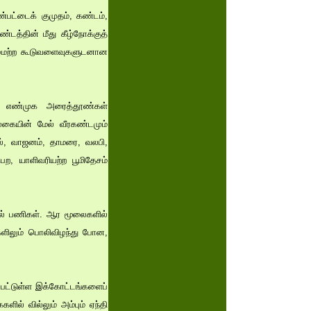
்பட்டைக் குமுதம், கண்டம்,
்டத்தின் மீது கீழ்நோக்குத்
, ஆழமற்ற கூடுவளைவுகளுடனான
ம் எண்முக அரைத்தூண்கள்
கையின் மேல் வீரகண்டமும்
ேல், வாஜனம், தாமரை, வலபி,
ற, யாளிவரியற்ற பூமிதேசம்
்கல் பணிகள். ஆர மூலைகளில்
களிலும் பொலிவிழந்து போன,
்பட்டுள்ள இக்கோட்டங்களைப்
ளில் வில்லும் அம்பும் ஏந்தி