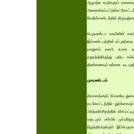
ஆழமற்ற கூடுகளும் வளைவுக
அணைக்கப்பட்டுள்ள கோட்டங்
வேதிக்கண்டத்தில் திருமஞ்ச
பெருமண்டப வாயிலின் வலப்பு
இம்மண்டபத்தின் உட்புறத்தை,
வாஜனம், வலபி, கூரை. உத்த
சதுரத்திலிருந்து புதிய க
திண்ணையும் உள்ளன. வடபுறத
முகமண்டபம்
விமானத்தைப் போலவே துணைத்த
வடகோட்டத்தில் துர்க்கையு
அர்த்தரேசிதத்தில் வீசப்பட
மகுடமும் மார்பில் முப்புர
நிறுத்தியிருக்கும் இப்பெ