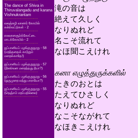
The dance of Shiva in
滝の音は
Thiruvalangadu and karana
Vishnukrantam
絶えて久しく
வலஞ்சுழி வாணர் கோயில்
கல்வெட்டுகள் - 2
なりぬれど
எலவானசூர்க்கோட்டை
名こそ流れて
மாடக்கோயில் - 2
ஜப்பானியப் பழங்குறுநூறு - 58
なほ聞こえけれ
(மறந்ததைக் காற்றும்
மறைக்காதே!)
ஜப்பானியப் பழங்குறுநூறு - 57
(நிலவென மறைந்தது நீயா?)
கனா எழுத்துருக்களில்
ஜப்பானியப் பழங்குறுநூறு - 56
(ஒருமுறை வந்து பாராயோ?)
たきのおとは
ஜப்பானியப் பழங்குறுநூறு - 55
たえてひさしく
(நெஞ்சம் மறப்பதில்லை)
なりぬれど
なこそながれて
なほきこえけれ