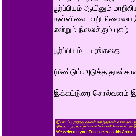
பூர்ப்பியம் ஆயினும் மாறிலியா
தன்னிலை மாறி நிலையை இ
என்றும் நிலைக்கும் புகழ்
பூர்ப்பியம் - பழங்கதை
(மீண்டும் அடுத்த தான்காவி
இக்கட்டுரை சொல்வனம் இ
இப்படைப்பு குறித்த தங்கள் கருத்துக்கள் வரவேற்கப்
ஏதேனும் ஒரு தமிழ்ச் செயலி பின்னணி செயல்பாட்டில் 
We welcome your Feedbacks on this Article.