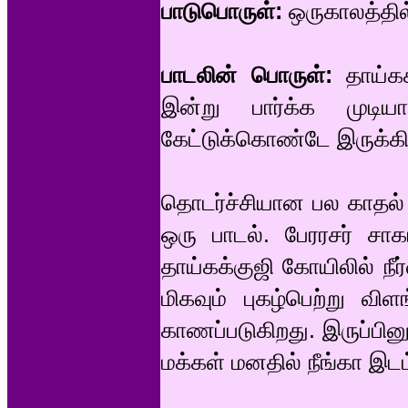
பாடுபொருள்:
ஒருகாலத்தில்
பாடலின் பொருள்:
தாய்கக்
இன்று பார்க்க முடி
கேட்டுக்கொண்டே இருக்கி
தொடர்ச்சியான பல காதல் 
ஒரு பாடல். பேரரசர் சா
தாய்கக்குஜி கோயிலில் நீ
மிகவும் புகழ்பெற்று வி
காணப்படுகிறது. இருப்பினும
மக்கள் மனதில் நீங்கா இடம்