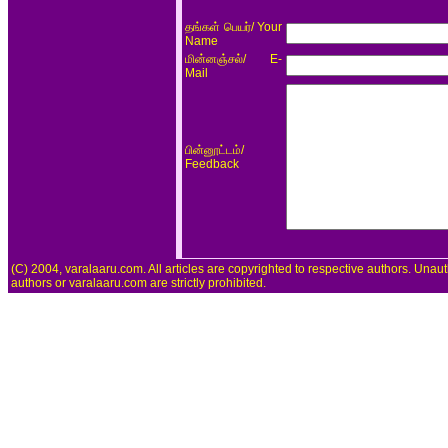
/ Your
தங்கள் பெயர்
Name
/ E-
மின்னஞ்சல்
Mail
/
பின்னூட்டம்
Feedback
(C) 2004, varalaaru.com. All articles are copyrighted to respective authors. Unaut
authors or varalaaru.com are strictly prohibited.