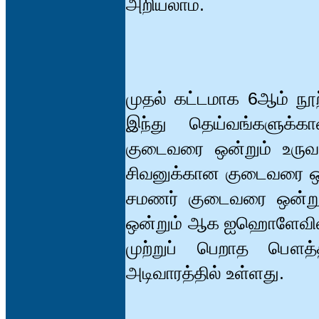
அறியலாம்.
முதல் கட்டமாக 6ஆம் நூற்
இந்து தெய்வங்களுக்
குடைவரை ஒன்றும் உரு
சிவனுக்கான குடைவரை ஒன
சமணர் குடைவரை ஒன்றும
ஒன்றும் ஆக ஐஹொளேவில
முற்றுப் பெறாத பௌத
அடிவாரத்தில் உள்ளது.