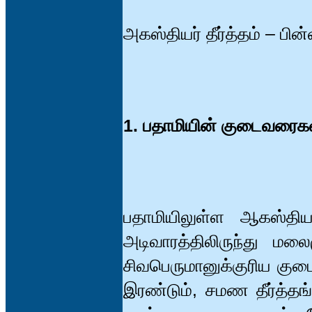
அகஸ்தியர் தீர்த்தம் – ப
1. பதாமியின் குடைவரைகள
பதாமியிலுள்ள ஆகஸ்தியர
அடிவாரத்திலிருந்து மலை
சிவபெருமானுக்குரிய குட
இரண்டும், சமண தீர்த்த