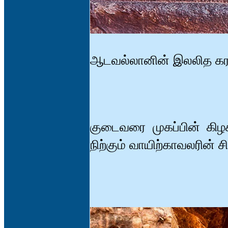
ஆடவல்லானின் இலலித க
குடைவரை முகப்பின் கிழக்
நிற்கும் வாயிற்காவலரின் ச