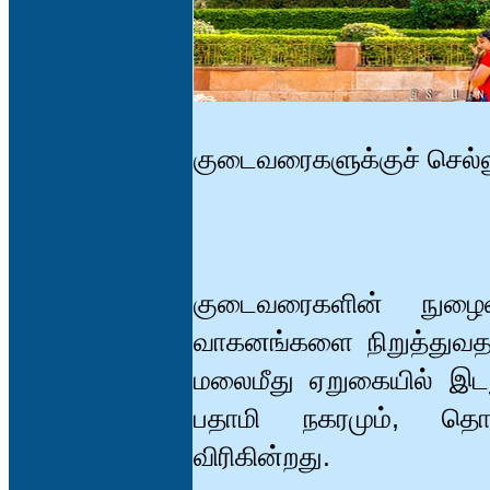
குடைவரைகளுக்குச் செல்ல
குடைவரைகளின் நுழைவா
வாகனங்களை நிறுத்துவதற
மலைமீது ஏறுகையில் இடது
பதாமி நகரமும், தொட
விரிகின்றது.