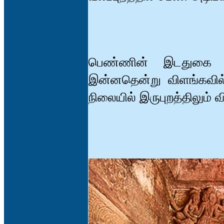
பெண்ணின் இடதுகை ஏந்
இன்னதென்று விளங்கவில்லை
நிலையில் இருபுறத்திலும் வ