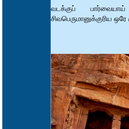
வடக்குப் பார்வையா
சிவபெருமானுக்குரிய ஒர