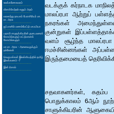
உலக்கணேசுவரம்
வடக்குக் கர்நாடக மாநிலத
விளக்கேற்றல் எனும் அறம்
மாலப்ரபா ஆற்றுப் பள்ளத
வரலாற்று நாயகர் பேராசிரியர் மா.
ரா. அரசு
நகரங்கள் அமைந்துள்ள
ஜப்பானில் மணல்மேட்டு மாஃபியா
குன்றுகள் இப்பள்ளத்தா
பதாமி சாளுக்கியரின் குடைவரைக்
கோயில்களும் கட்டுமானக்
வளம் சூழ்ந்த மாலப்ரபா 
கோயில்களும்
மா.ரா. அரசு - அனைவருக்கும்
ஈமச்சின்னங்கள் அப்பள்
நல்லோன்
இருந்தமையைத் தெரிவிக்
வெகுமக்கள் இலக்கியத்தில் தமிழ்
இலக்கணம் -7
இன் சொல்
சதவாகனர்கள், கதம்ப
பொதுக்காலம் 6ஆம் நூற்ற
சாளுக்கியரின் ஆளுகையி