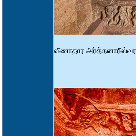
வீணாதார அர்த்தனாரீஸ்வர