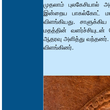
முதலாம் புலகேசியால் அம
இன்றைய பாகல்கோட் ம
விளங்கியது. சாளுக்கிய
மதத்தின் வளர்ச்சியுட
ஆதரவு அளித்து வந்தனர். 
விளங்கினர்.