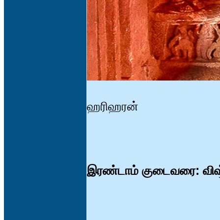
ஹரிஹரன்
இரண்டாம் குடைவரை: விஷ