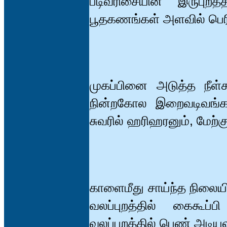
படிவரிசையின் இருபுறத
பூதகணங்கள் அளவில் பெ
முகப்பினை அடுத்த நீள்
நின்றகோல இறைவடிவங்கள்
சுவரில் ஹரிஹரனும், மேற்க
காளைமீது சாய்ந்த நிலைய
வலப்புறத்தில் கைகூப்
வலப்புறத்தில் பெண் அடிய