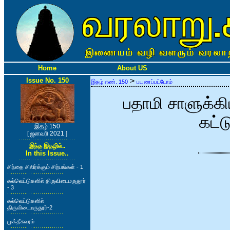
Home
About US
Issue No. 150
>
இதழ் எண். 150
பயணப்பட்டோம்
பதாமி சாளுக்க
கட்
இதழ் 150
[ ஜனவரி 2021 ]
இந்த இதழில்..
In this Issue..
சிந்தை சிலிர்க்கும் சிற்பங்கள் - 1
கல்வெட்டுகளில் திருவிடைமருதூர்
- 3
கல்வெட்டுகளில்
திருவிடைமருதூர்-2
முக்தீசுவரம்