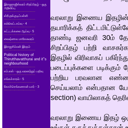
இராஜராஜீஸ்வரம் சிறப்பிதழ் - ஒரு
அறிவிப்பு
வரலாறு இணைய இதழின் 
ஸ்ரீபுறக்குடிப்பள்ளி
கல்வெட்டாய்வு - 4
தயாரிக்கத் திட்டமிட்டு
கட்டடக்கலை ஆய்வு - 5
தாண்டி ஜனவரி 30ம் தேத
வைஷ்ணவ மாகேசுவரம்
சிறப்பிதழ் பற்றி வாசகர
இராஜசிம்மன் இரதம்
Political history of
இதழில் விரிவாகப் பகிர்ந
Thirutthavatthurai and it"s
neighbourhood
படைப்புக்களை படிக்கும் ந
எம்.எஸ் - ஒரு வரலாற்றுப் பதிவு
பற்றிய பரவலான எண்ண
சங்கச்சாரல் - 5
செய்யலாம் என்பதான யோ
கோச்செங்கணான் யார் - 3
section) வாயிலாகத் தெரி
வரலாறு இணைய இதழ் ஒரு ச
உங்கள் கருத்துக்கள்தான்