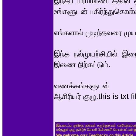
இந்தப் பிரம்மாண்டத்த
உங்களுடன் பகிர்ந்துகொள்
எங்களால் முடிந்தவரை முயற
இந்த நல்முயற்சியில் இற
இணை நிற்கட்டும்.
வணக்கங்களுடன்
ஆசிரியர் குழு.this is txt fi
இப்படைப்பு குறித்த தங்கள் கருத்துக்கள் வரவேற்கப்
ஏதேனும் ஒரு தமிழ்ச் செயலி பின்னணி செயல்பாட்டில் 
We welcome your Feedbacks on this Article.