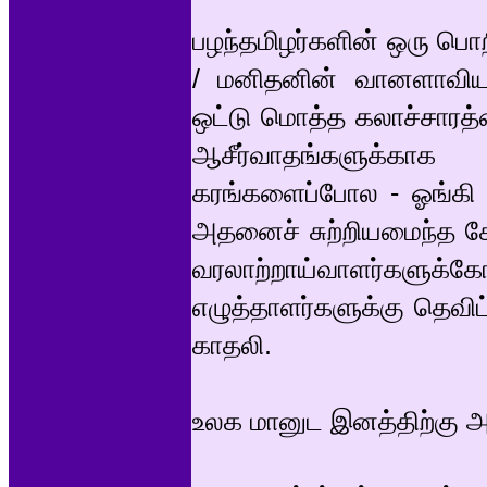
பழந்தமிழர்களின் ஒரு ப
/ மனிதனின் வானளாவிய
ஒட்டு மொத்த கலாச்சாரத்
ஆசீர்வாதங்களுக்காக
கரங்களைப்போல - ஓங்கி உ
அதனைச் சுற்றியமைந்த கோய
வரலாற்றாய்வாளர்களுக்க
எழுத்தாளர்களுக்கு தெவி
காதலி.
உலக மானுட இனத்திற்கு அத