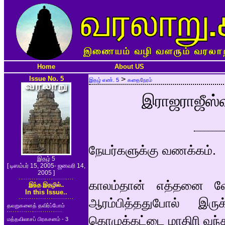
Home
About US
Issue No. 5
>
இதழ் எண். 5
கதைநேரம்
இராஜராஜீஸ்வர
நேயர்களுக்கு வணக்கம்.
இதழ் 5
[ டிஸம்பர் 15, 2005- ஜனவரி 14,
2005 ]
காலம்தான் எத்தனை வ
இந்த இதழில்..
In this Issue..
ஆரம்பித்ததுபோல் இர
தவறுகளைத் தவிர்ப்போம்
கொழுக்கட்டை மாதிரி வந்து
மத்தவிலாசப் பிரகசனம் - 3