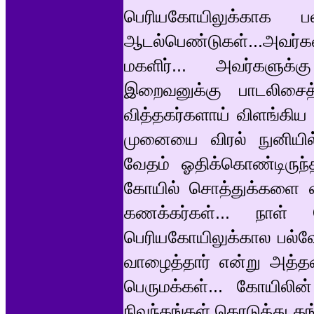
பெரியகோயிலுக்காக பல
ஆடல்பெண்டுகள்...அவர
மகளிர்... அவர்களுக்
இறைவனுக்கு பாடலிசைத்
வித்தகர்களாய் விளங்கிய வ
முனையை விரல் நுனியில் 
வேதம் ஓதிக்கொண்டிருந்த
கோயில் சொத்துக்களை 
கணக்கர்கள்... நாள்
பெரியகோயிலுக்கால பல்வேறு
வாழைத்தார் என்று அத்
பெருமக்கள்... கோயிலின
நிவந்தங்கள் கொடுத்து த