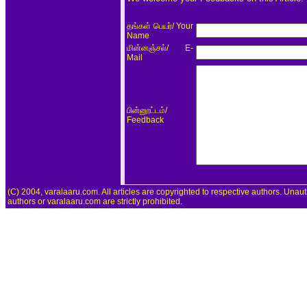
/ Your
தங்கள் பெயர்
Name
/ E-
மின்னஞ்சல்
Mail
/
பின்னூட்டம்
Feedback
(C) 2004, varalaaru.com. All articles are copyrighted to respective authors. Unaut
authors or varalaaru.com are strictly prohibited.