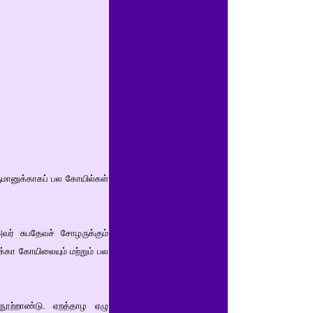
ுமானுக்காகப் பல கோயில்கள்
வர் சுபதேவச் சோழருக்கும்
க்கா கோயிலையும் மற்றும் பல
நூற்றாண்டு. ஏறத்தாழ ஏழு