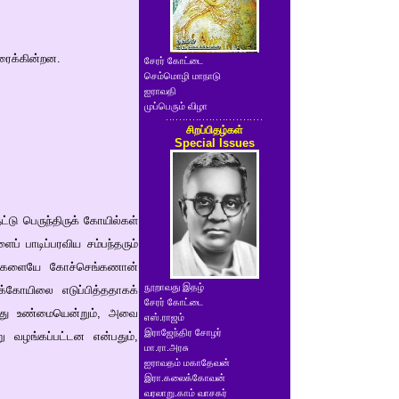
ரைக்கின்றன.
சேரர் கோட்டை
செம்மொழி மாநாடு
ஐராவதி
முப்பெரும் விழா
சிறப்பிதழ்கள்
Special Issues
ட்டு பெருந்திருக் கோயில்கள்
ப் பாடிப்பரவிய சம்பந்தரும்
யில்களையே கோச்செங்கணான்
நூறாவது இதழ்
அக்கோயிலை எடுப்பித்ததாகக்
சேரர் கோட்டை
்தது உண்மையென்றும், அவை
எஸ்.ராஜம்
இராஜேந்திர சோழர்
 வழங்கப்பட்டன என்பதும்,
மா.ரா.அரசு
ஐராவதம் மகாதேவன்
இரா.கலைக்கோவன்
வரலாறு.காம் வாசகர்