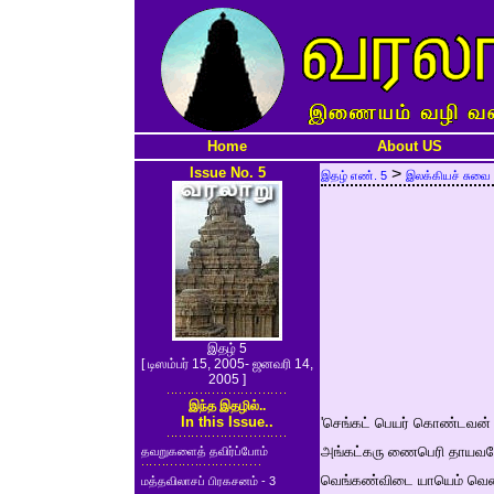
Home
About US
Issue No. 5
>
இதழ் எண். 5
இலக்கியச் சுவை
இதழ் 5
[ டிஸம்பர் 15, 2005- ஜனவரி 14,
2005 ]
இந்த இதழில்..
In this Issue..
'செங்கட் பெயர் கொண்டவன் 
அங்கட்கரு ணைபெரி தாயவ
தவறுகளைத் தவிர்ப்போம்
வெங்கண்விடை யாயெம் வெ
மத்தவிலாசப் பிரகசனம் - 3