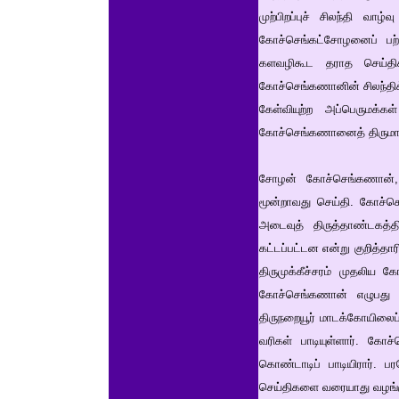
முற்பிறப்புச் சிலந்தி வா
கோச்செங்கட்சோழனைப் பற்
களவழிகூட தராத செய்திகள
கோச்செங்கணானின் சிலந்திக்க
கேள்வியுற்ற அப்பெருமக்
கோச்செங்கணானைத் திருமா
சோழன் கோச்செங்கணான், த
மூன்றாவது செய்தி. கோச்செ
அடைவுத் திருத்தாண்டகத்தி
கட்டப்பட்டன என்று குறித்தா
திருமுக்கீச்சரம் முதலிய
கோச்செங்கணான் எழுபது மா
திருநறையூர் மாடக்கோயிலைப
வரிகள் பாடியுள்ளார். கோ
கொண்டாடிப் பாடியிரார். 
செய்திகளை வரையாது வழங்கு