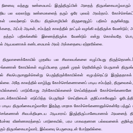
ழ்வு நினைவு வந்தது உண்மையாய் இருந்திருப்பின் அதைத் திருமங்கையாழ்வாரும் க
றிய பல வரலாற்று உண்மைகளைத் தரும் ஒரே புலவர் அவர்தாம். கோச்செங்கட
் பலவற்றைப் பெரிய திருமொழியின் திருநறையூர்ப் பதிகம் தருகின்றது.
தை, அப்பர் அடிகள், சம்பந்தர் காலத்தில் நாட்டில் வழங்கி வந்திருக்க வேண்டும்
கள் தத்தம் பதிகங்களில் இணைத்திருக்க வேண்டும் என்று கொள்வதே பொருந்
ல் அடியவனாகக் கண்டமையால் அவர் அக்கதையை ஏற்றாரில்லை.
ிருவானைக்கோயில் முதலிய பல சிவாலயங்களை எழுப்பியது திருத்தொண்டர் 
ங்கணான் கோயில்கள் எழுப்பியதை முதன் முதல் தெரிவிக்கும் பெருமான் திருமங்க
ல் சிவபெருமானுக்கென்று பெருந்திருக்கோயில்கள் எழுபத்தெட்டு இருந்ததாகக்
ரில்லை. அதே காலத்தில் வாழ்ந்து கோச்செங்கணானைப் பாடிய சம்பந்தர், திருவைகல்,
 கோயில்களைப் பாடும்போது அக்கோயில்களைச் செய்வித்தவன் கோச்செங்கணானே 
டக்கோயில்கள் எடுப்பித்த பெருமிதச் செய்தியைக் குறிப்பாகவேனும் ஓரிடத்தி
் பாடிய திருமங்கையாழ்வாரோ இதற்கு மாறாக கோச்செங்கணானுக்கென்றே பத்துப் பா
ச்செங்கணான் சிவபக்தியுடைய அடியாராய் இருந்திருப்பானேயானால் அவனைத் த
பரமேச்சுர விண்ணகரத்தைப் பாடுகையில், பரம பாகவதனான பல்லவனைக் குறிக்கு
ம் திருமங்கையாழ்வார், இவ்வளவு பெருமையுடன் போற்றவில்லை.