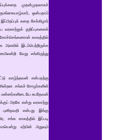
ப்புக்கதை முதன்முதலாகச்
ிருமங்கையாழ்வார், ஒன்பதாம்
 இப்பிறப்புக் கதை சேக்கிழார்
ய வரலாற்றுக் குறிப்புகளைக்
. கோச்செங்கணான் காலத்தில்
க அளவில் இடம்பெற்றிருக்க
ையிலன்றி வேறு எங்கிருந்து
டு வாழ்ந்தவன் என்பதற்கு
கின்றன. சங்கச் சோழர்களின்
ழ் மன்னர்களிடையே சுபதேவன்
க்குப் பிறகே என்று வரலாற்று
் புனிதவதி என்பது இங்கு
ிர, சங்க காலத்தில் இப்படி
யென்று ஏற்பின் அதுவும்