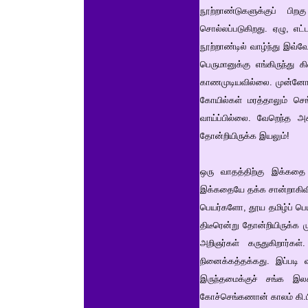
நூற்றாண்டுகளுக்குப் பி
சொல்லப்படுகிறது. ஏழு, எட்
நூற்றாண்டில் வாழ்ந்து இவ்வே
பெருமானுக்கு எங்கிருந்து 
காணமுடியவில்லை. முன்னோர்
கோயில்கள் மரத்தாலும் செங
வாய்ப்பில்லை. வேறெந்த அக
தோன்றியிருக்க இயலும்!
ஒரு வாதத்திற்கு இக்கதை
இக்கதையே தக்க சான்றாகிவி
பெயர்களோ, தூய தமிழ்ப் பெ
திடீரென்று தோன்றியிருக்க ம
அறிஞர்கள் கருதுகிறார்கள
நினைக்கத்தக்கது. இப்படி 
இருந்தமைக்குச் சங்க இ
கோச்செங்கணான் காலம் கி.பி