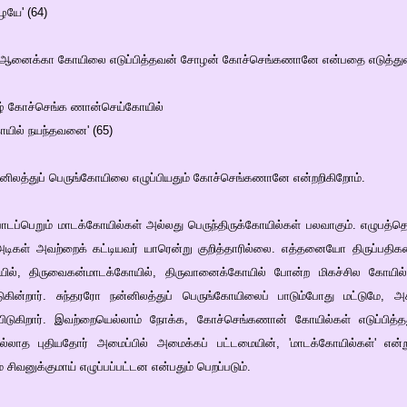
யே' (64)
 திருஆனைக்கா கோயிலை எடுப்பித்தவன் சோழன் கோச்செங்கணானே என்பதை எடுத்து
ிகழ் கோச்செங்க ணான்செய்கோயில்
கோயில் நயந்தவனை' (65)
 நன்னிலத்துப் பெருங்கோயிலை எழுப்பியதும் கோச்செங்கணானே என்றறிகிறோம்.
ல் பாடப்பெறும் மாடக்கோயில்கள் அல்லது பெருந்திருக்கோயில்கள் பலவாகும். எழுபத்தெ
 அடிகள் அவற்றைக் கட்டியவர் யாரென்று குறித்தாரில்லை. எத்தனையோ திருப்பதிகளை
க்கோயில், திருவைகன்மாடக்கோயில், திருவானைக்கோயில் போன்ற மிகச்சில கோ
பிடுகின்றார். சுந்தரரோ நன்னிலத்துப் பெருங்கோயிலைப் பாடும்போது மட்டுமே, 
பிடுகிறார். இவற்றையெல்லாம் நோக்க, கோச்செங்கணான் கோயில்கள் எடுப்பித
ாத புதியதோர் அமைப்பில் அமைக்கப் பட்டமையின், 'மாடக்கோயில்கள்' என்று
 சிவனுக்குமாய் எழுப்பப்பட்டன என்பதும் பெறப்படும்.