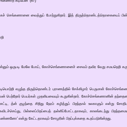
்கணாற் கடியேன்' (67)
ாகச் செங்கணானை வைத்துப் போற்றுகிறார். இத் திருத்தொண்டத்தொகையைப் பின்ப
றி
பி இன்னும் ஒருபடி மேலே போய், கோச்செங்கணானைச் சைவம் தவிர வேறு சமயநெறி 
டியொற்றி எழுந்த திருத்தொண்டர் புராணத்தில் சேக்கிழார் பெருமான் கோச்செங்
ன் பெற்றோர் பெயர்கள் முதலியவையும் கூறுகின்றார். கோச்செங்கணானின் தந்தையைச
ாட்டி, த்ன் குழந்தை சிறிது நேரம் கழித்துப் பிறந்தால் உலகாளும் என்று சோத
ிடச்செய்து, பிள்ளைப்பிறப்பைத் தள்ளிப்போட்டதாகவும், காலங்கடந்து பிறந்தமைய
ண்ணனோ' என்று கேட்டதாகவும் சோழரின் பிறப்புக்கதை கூறப்படுகின்றது.