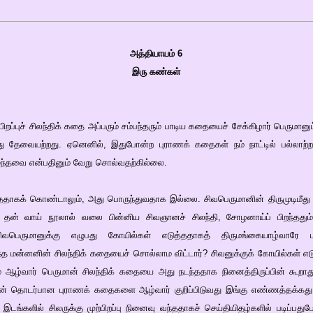
அத்தியாயம் 6
இரு கண்கள்
்புச் சிலந்திக் கதை அப்பரும் சம்பந்தரும் பாடிய கதையைச் சேக்கிழார் பெருமானும் 
 தேவையற்றது. ஏனெனில், இதுபோன்ற புராணக் கதைகள் நம் நாட்டில் பல்லாற்
ழுந்தவை என்பதினும் வேறு சொல்வதற்கில்லை.
ததாகக் கொண்டாலும், அது பொருந்துவதாக இல்லை. சிவபெருமானின் திருமுடிமீது
் தன் வாய் நூலால் வலை பின்னிய சிவஞானச் சிலந்தி, சோழனாய்ப் பிறந்ததும் 
சிவபெருமானுக்கு எழுபது கோயில்கள் எடுத்ததாகத் திருமங்கையாழ்வாரே பாட
்த மன்னனின் சிலந்திக் கதையைச் சொல்லாம விட்டார்? சிவனுக்குக் கோயில்கள் எட
ஆழ்வார் பெருமான் சிலந்திக் கதையை அது நடந்ததாக நினைத்திருப்பின் கூறாது 
ான் தொடர்பான புராணக் கதைகளை ஆழ்வார் குறிப்பிடுவது இங்கு எண்ணத்தக்கத
ல இடங்களில் சிலருக்கு முற்பிறப்பு நினைவு வந்ததாகச் செய்தியிதழ்களில் படிப்பத