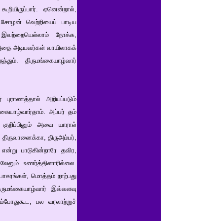
ூறியிருப்பார். ஏனென்றால்,
்சோழன் வெற்றியைப் பாடிய
 இவற்றையெல்லாம் நோக்க,
; அதை அடியவர்கள் வாயிலாகக்
தும். திருமங்கையாழ்வார்
புராணத்தால் அறியப்படும்
ையாழ்வார்தாம். அப்பர் தம்
 குறிப்பினும் அவை யாரால்
 திருவானைக்கா, திருஅம்பர்,
என்று பாடுகின்றாரே தவிர,
லேனும் உணர்த்தினாரில்லை.
சுரங்கள், மொத்தம் நாற்பது
ிருமங்கையாழ்வார் இவ்வளவு
ம்போதுகூட, பல வரலாற்றுச்