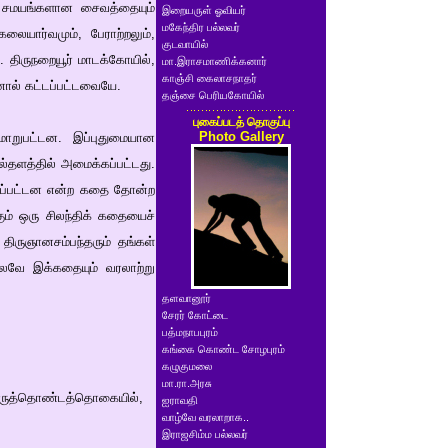
் சமயங்களான சைவத்தையும்
இறையருள் ஓவியர்
மகேந்திர பல்லவர்
யார்வமும், பேராற்றலும்,
குடவாயில்
 திருநறையூர் மாடக்கோயில்,
மா.இராசமாணிக்கனார்
காஞ்சி கைலாசநாதர்
ால் கட்டப்பட்டவையே.
தஞ்சை பெரியகோயில்
புகைப்படத் தொகுப்பு
Photo Gallery
மாறுபட்டன. இப்புதுமையான
ல்தளத்தில் அமைக்கப்பட்டது.
்கப்பட்டன என்ற கதை தோன்ற
ும் ஒரு சிலந்திக் கதையைச்
திருஞானசம்பந்தரும் தங்கள்
ோலவே இக்கதையும் வரலாற்று
தளவானூர்
சேரர் கோட்டை
பத்மநாபபுரம்
கங்கை கொண்ட சோழபுரம்
கழுகுமலை
மா.ரா.அரசு
 திருத்தொண்டத்தொகையில்,
ஐராவதி
வாழ்வே வரலாறாக..
இராஜசிம்ம பல்லவர்