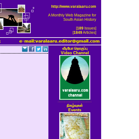
http://www.varalaaru.com
A Monthly Web Magazine for
South Asian History
[
189
Issues]
[
1849
Articles]
k
வீடியோ தொகுப்பு
Video Channel
நிகழ்வுகள்
Events