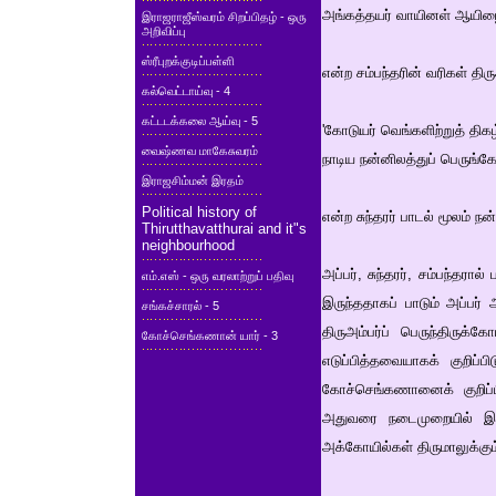
அங்கத்தயர் வாயினள் ஆயிழை
இராஜராஜீஸ்வரம் சிறப்பிதழ் - ஒரு
அறிவிப்பு
ஸ்ரீபுறக்குடிப்பள்ளி
என்ற சம்பந்தரின் வரிகள்
கல்வெட்டாய்வு - 4
கட்டடக்கலை ஆய்வு - 5
'கோடுயர் வெங்களிற்றுத் த
வைஷ்ணவ மாகேசுவரம்
நாடிய நன்னிலத்துப் பெருங்
இராஜசிம்மன் இரதம்
Political history of
என்ற சுந்தரர் பாடல் மூலம்
Thirutthavatthurai and it"s
neighbourhood
அப்பர், சுந்தரர், சம்பந்தரா
எம்.எஸ் - ஒரு வரலாற்றுப் பதிவு
இருந்ததாகப் பாடும் அப்பர்
சங்கச்சாரல் - 5
திருஅம்பர்ப் பெருந்திரு
கோச்செங்கணான் யார் - 3
எடுப்பித்தவையாகக் குறிப்
கோச்செங்கணானைக் குறிப்
அதுவரை நடைமுறையில் இல்ல
அக்கோயில்கள் திருமாலுக்கும்