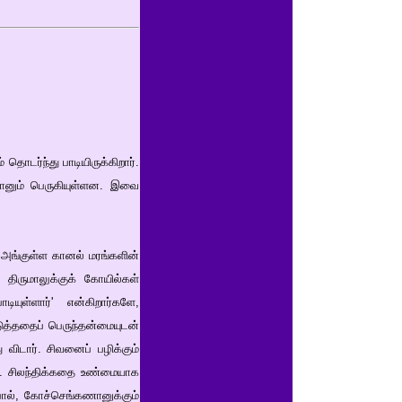
தொடர்ந்து பாடியிருக்கிறார்.
றானும் பெருகியுள்ளன. இவை
 அங்குள்ள கானல் மரங்களின்
திருமாலுக்குக் கோயில்கள்
ியுள்ளார்' என்கிறார்களே,
ுத்ததைப் பெருந்தன்மையுடன்
விடார். சிவனைப் பழிக்கும்
ு. சிலந்திக்கதை உண்மையாக
ுபோல், கோச்செங்கணானுக்கும்