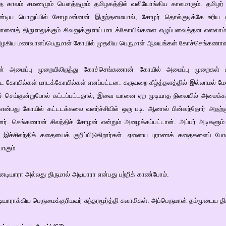
்த காலம் சமணமும் பௌத்தமும் தமிழகத்தில் வலியோங்கிய காலமாகும். தமிழர
டிய பொறுப்பில் சோழமன்னன் இருந்தமையால், சோழர் தொல்குடிக்கே உரிய கலை
ுமானைத் திருமாலுக்கும் சிவனுக்குமாய் மாடக்கோயில்களை எழுப்பவைத்தன எனலாம்.
, அழகிய மணவாளப்பெருமாள் கோயில் முதலிய பெருமாள் ஆலயங்கள் கோச்செங்கணான
ின் அமைப்பு முறையிலிருந்து கோச்செங்கணான் கோயில் அமைப்பு முறைகள் 
்ட கோயில்கள் மாடக்கோயில்கள் எனப்பட்டன. கருவறை கீழ்த்தளத்தில் இல்லாமல் மே
துச் செய்குன்றுபோல் கட்டப்பட்டதால், இவை யானை ஏற முடியாத நிலையில் அமைக
 என்பது கோயில் கட்டடக்கலை வளர்ச்சியில் ஒரு படி. ஆனால் பின்வந்தோர் அதற்க
ர். செங்கணான் சிலந்திச் சோழன் என்றும் அழைக்கப்பட்டான். அப்பர் அடிகளும் 
் இச்சிலந்திக் கதையைக் குறிப்பிடுகிறார்கள். ஏனைய புராணக் கதைகளைப் ப
ாகும்.
ியாரா அல்லது திருமால் அடியாரா என்பது பற்றிக் காண்போம்.
ராக்கிய பெருமைக்குரியவர் சுந்தரமூர்த்தி சுவாமிகள். அப்பெருமான் தம்முடைய