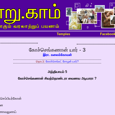
Temples
Faceboo
கோச்செங்கணான் யார் - 3
இரா. கலைக்கோவன்
தொடர்:
கோச்செங்கட் சோழன் யார்?
அத்தியாயம் 5
கோச்செங்கணான் சிவத்தொண்டரா வைணவ அடியாரா ?
செம்பியர்கோன்
னே
ணாவலுளாய்