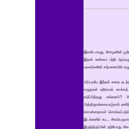
இரண்டாவது, சோழனின் முற்பிறப
இதன் உண்மை பற்றி ஆய்வது
புலவர்களின் கற்பனையில் எ
அப்படியே இந்தக் கதை நடந்
சருகுகள் உதிராமல் காக்கத
எடுப்பித்தது எங்கனம்? '
அத்திருமங்கையாழ்வார் ஏனிந
சொன்னதாகச் சொல்லப்படும் 
இடங்களில் கூட, சிவபெரும
இருந்திருப்பின் தற்போது சி