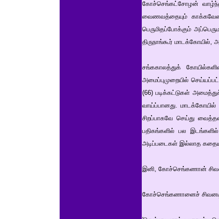
கோச்செங்கட்சோழன் வாழ்ந
வைணவத்தையும் காக்கவேண்
பெருமிதப்போக்கும் அப்பெர
திருநாங்கூர் மாடக்கோயில்
சங்ககாலத்துக் கோயில்கள
அமைப்புமுறையில் செய்யப்பட
(66) படிக்கட்டுகள் அமைத்
வாய்ப்பானது. மாடக்கோயில்
சிறப்பாகவே செய்து வைத்தன
பதிகங்களில் பல இடங்களில
அடிப்படைகள் இல்லாத கதைய
இனி, கோச்செங்கணான் சிவனட
கோச்செங்கணானைச் சிவனடியா