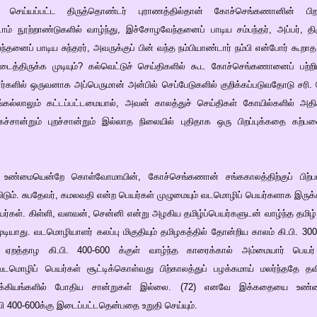
றகு செய்யப்பட்ட திருத்தொண்டர் புராணத்தில்தான் கோச்செங்கணானின் பிற
டாம் நூற்றாண்டுகளில் வாழ்ந்து, இச்சோழவேந்தனைப் பாடிய சம்பந்தர், அப்பர், த
ந்தனைப் பாடிய சுந்தரர், அவருக்குப் பின் வந்த நம்பியாண்டார் நம்பி என்போர் கூறாத
கிடைத்திருக்க முடியும்? கல்வெட்டுச் செய்திகளில் கூட கோச்செங்கணானைப் பற்றி
களில் ஒருவனாக அப்பெருமான் அன்பில் செப்பேடுகளில் குறிக்கப்படுவதோடு சரி
்கல்லாலும் கட்டப்பட்டமையால், அவன் காலத்துச் செய்திகள் கோயில்களில் அதி
ச்சான்றும் புறச்சான்றும் இல்லாத நிலையில் புதிதாக ஒரு பிறப்புக்கதை கற்பன
 உண்மையென்றே கொள்வோமாயின், கோச்செங்கணான் சங்ககாலத்திற்குப் பிற்பட்
டும். சுபதேவர், கமலவதி என்ற பெயர்கள் முழுமையும் வடமொழிப் பெயர்களாக இருக்
யர்கள். கிள்ளி, வளவன், சென்னி என்று அழகிய தமிழ்ப்பெயர்களுடன் வாழ்ந்த தமி
ுடியாது. வடமொழியாளர் கலப்பு மிகுதியும் தமிழகத்தில் தோன்றிய காலம் கி.பி. 300
். ஏறத்தாழ கி.பி. 400-600 க்குள் வாழ்ந்த காரைக்கால் அம்மையார் பெயர
வடமொழிப் பெயர்கள் சூட்டிக்கொள்வது பிற்காலத்துப் பழக்கமாய் மலர்ந்ததே தவ
லக்கியங்களில் போதிய சான்றுகள் இல்லை. (72) எனவே இக்கதையை உண்மை
 400-600க்கு இடைப்பட்டதென்பதை உறுதி செய்யும்.