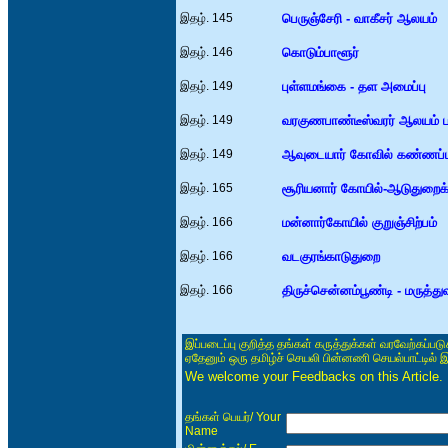
இதழ். 145
பெருஞ்சேரி - வாகீசர் ஆலயம்
இதழ். 146
கொடும்பாளூர்
இதழ். 149
புள்ளமங்கை - தள அமைப்பு
இதழ். 149
வரகுணபாண்டீஸ்வரர் ஆலயம் பள்ள
இதழ். 149
ஆவுடையார் கோவில் கண்ணப்ப
இதழ். 165
சூரியனார் கோயில்-ஆடுதுறைக்
இதழ். 166
மன்னார்கோயில் குறுஞ்சிற்பம்
இதழ். 166
வடகுரங்காடுதுறை
இதழ். 166
திருச்சென்னம்பூண்டி - மருத்துவ
இப்படைப்பு குறித்த தங்கள் கருத்துக்கள் வரவேற்கப்ப
ஏதேனும் ஒரு தமிழ்ச் செயலி பின்னணி செயல்பாட்டில் 
We welcome your Feedbacks on this Article.
/ Your
தங்கள் பெயர்
Name