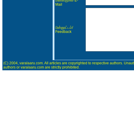
/ E-
மின்னஞ்சல்
Mail
/
பின்னூட்டம்
Feedback
(C) 2004, varalaaru.com. All articles are copyrighted to respective authors. Unaut
authors or varalaaru.com are strictly prohibited.