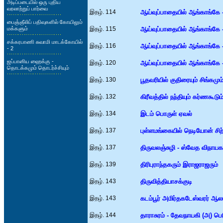
அடிப்படையில் ஒரு புதிய
வரலாற்றுப் பார்வை
இதழ். 114
ஆய்வுப்பாதையில் ஆங்காங்கே 
பைஞ்ஞீலிப் பதிவுகளில் கோயிலும்
மக்களும்
இதழ். 115
ஆய்வுப்பாதையில் ஆங்காங்கே 
சக்கரபாணி சுவாமி மாடக்கோயில்
இதழ். 116
ஆய்வுப்பாதையில் ஆங்காங்கே 
- 2
ஜப்பானிய ஹைக்கு -
இதழ். 120
ஆய்வுப்பாதையில் ஆங்காங்கே 
தொடக்கமும் தொடர்ச்சியும்
இதழ். 130
பூதவரியில் குதிரையும் சிங்கமும
இதழ். 132
கிரீவத்தில் நந்தியும் கர்ணகூடும
இதழ். 134
இடம் பொருள் ஏவல்
இதழ். 137
புள்ளமங்கையில் நெடியோன் சிற்
இதழ். 137
திருவலஞ்சுழி - ஸ்வேத விநாயக
இதழ். 139
திரிபுராந்தகரும் இராஜராஜரும்
இதழ். 143
திருவித்தியாசக்குடி
இதழ். 143
கடம்பூர் அமிர்தகடேஸ்வரர் ஆல
இதழ். 144
தாராசுரம் - தேவநாயகி (அ) ப