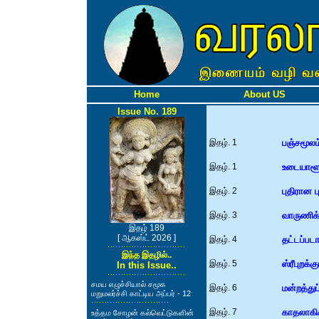
Home
About US
Issue No. 189
இதழ். 1
பஞ்சமூலம
இதழ். 1
உடையாளூர
இதழ். 2
புதிரான 
இதழ். 3
வாருணிக
இதழ் 189
[ ஆகஸ்ட் 2026 ]
இதழ். 4
தட்டப்பட
இந்த இதழில்..
இதழ். 5
ஸ்ரீபுறக்க
In this Issue..
சமய எழுச்சியால் சமூக
இதழ். 6
மன்றத்துப
மறுமலர்ச்சி காட்டிய அப்பர் - 12
இதழ். 7
காதலாகிக்
உத்தம சோழன் கல்வெட்டுகளின்