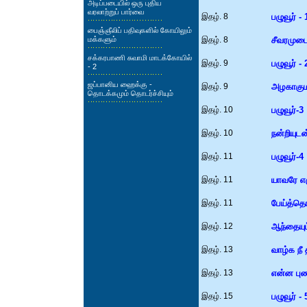
அடிப்படையில் ஒரு புதிய
வரலாற்றுப் பார்வை
இதழ். 8
பழுவூர் - 
பைஞ்ஞீலிப் பதிவுகளில் கோயிலும்
மக்களும்
இதழ். 8
சீவரமுடை
சக்கரபாணி சுவாமி மாடக்கோயில்
இதழ். 9
பழுவூர் - 
- 2
ஜப்பானிய ஹைக்கு -
இதழ். 9
அழகாகு
தொடக்கமும் தொடர்ச்சியும்
இதழ். 10
பழுவூர்-3
இதழ். 10
நன்றியுடன்
இதழ். 11
பழுவூர்-4
இதழ். 11
யாவரே எ
இதழ். 11
பேய்த்தொ
இதழ். 12
ஆந்தையும
இதழ். 13
வாழ்க நீ 
இதழ். 13
என்ன பு
இதழ். 15
பழுவூர் - 