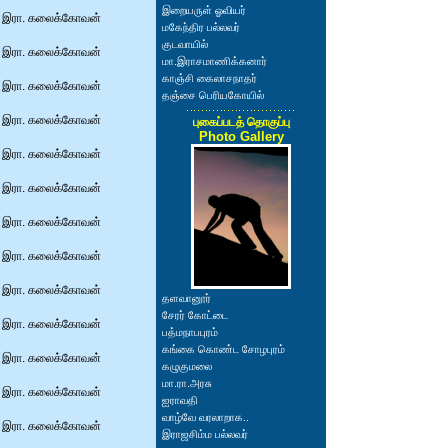
இறையருள் ஓவியர்
இரா. கலைக்கோவன்
மகேந்திர பல்லவர்
குடவாயில்
இரா. கலைக்கோவன்
மா.இராசமாணிக்கனார்
காஞ்சி கைலாசநாதர்
இரா. கலைக்கோவன்
தஞ்சை பெரியகோயில்
இரா. கலைக்கோவன்
புகைப்படத் தொகுப்பு
Photo Gallery
இரா. கலைக்கோவன்
இரா. கலைக்கோவன்
இரா. கலைக்கோவன்
இரா. கலைக்கோவன்
இரா. கலைக்கோவன்
தளவானூர்
சேரர் கோட்டை
இரா. கலைக்கோவன்
பத்மநாபபுரம்
கங்கை கொண்ட சோழபுரம்
இரா. கலைக்கோவன்
கழுகுமலை
மா.ரா.அரசு
இரா. கலைக்கோவன்
ஐராவதி
வாழ்வே வரலாறாக..
இரா. கலைக்கோவன்
இராஜசிம்ம பல்லவர்