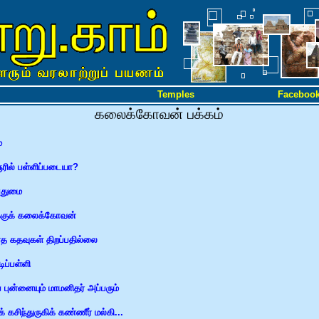
Temples
Faceboo
கலைக்கோவன் பக்கம்
்
ில் பள்ளிப்படையா?
புதுமை
்குக் கலைக்கோவன்
ாத கதவுகள் திறப்பதில்லை
ுடிப்பள்ளி
் புன்னையும் மாமனிதர் அப்பரும்
 கசிந்துருகிக் கண்ணீர் மல்கி...