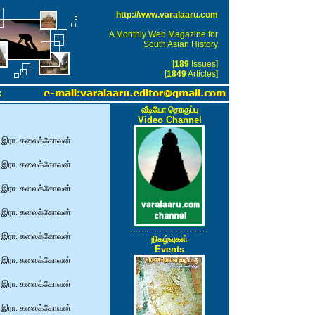
http://www.varalaaru.com
A Monthly Web Magazine for
South Asian History
[
189
Issues]
[
1849
Articles]
k
வீடியோ தொகுப்பு
Video Channel
இரா. கலைக்கோவன்
இரா. கலைக்கோவன்
இரா. கலைக்கோவன்
இரா. கலைக்கோவன்
இரா. கலைக்கோவன்
நிகழ்வுகள்
Events
இரா. கலைக்கோவன்
இரா. கலைக்கோவன்
இரா. கலைக்கோவன்