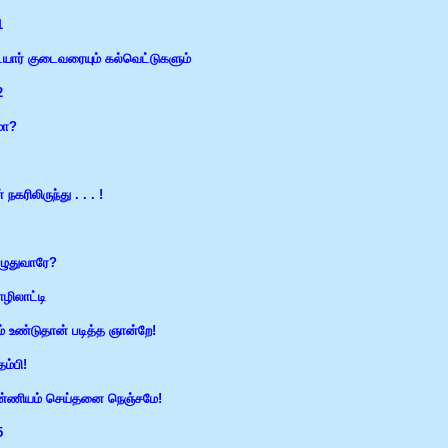
1
யார் குடைவரையும் கல்வெட்டுகளும்
2
மா?
 நகரிலிருந்து . . . !
ழுதுவாரே?
ழிலாட்டி
் உண்டுதான் படித்த ஞான்றே!
தம்பி!
ண்ணியம் செய்தனை நெஞ்சமே!
5