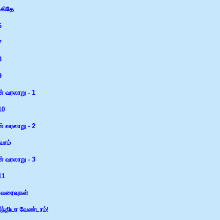
கிதே
6
7
8
9
ன் வரலாறு - 1
10
ன் வரலாறு - 2
வோம்
ன் வரலாறு - 3
11
 வரைவுகள்
ந்தியா வேண்டாம்!